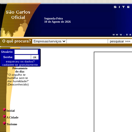
Segunda-Feira
10 de Agosto de 2026
O quê procura?
Usuário:
Senha:
esqueceu os dados?
cadastre-se gratuitamente
Pensamento
do dia:
"
O orgulho te
humilha sem te
dar humildade!
"
(Desconhecido)
Inicial
A Cidade
Turismo