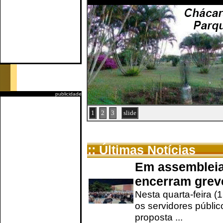
publicidade
1
2
3
slide
:: Últimas Notícias
Em assembleia
encerram grev
Nesta quarta-feira (
os servidores públic
proposta ...