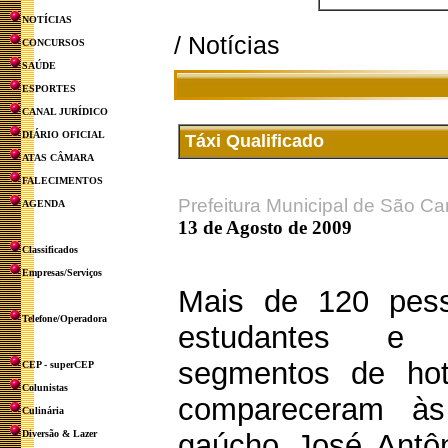
NOTÍCIAS
/ Notícias
CONCURSOS
SAÚDE
ESPORTES
CANAL JURÍDICO
DIÁRIO OFICIAL
Táxi Qualificado
ATAS CÂMARA
FALECIMENTOS
Prefeitura Municipal de São Ca
AGENDA
13 de Agosto de 2009
Classificados
Empresas/Serviços
Mais de 120 pesso
Telefone/Operadora
estudantes e p
segmentos de hote
CEP - superCEP
Colunistas
compareceram às 
Culinária
Diversão & Lazer
gaúcho José Antôn