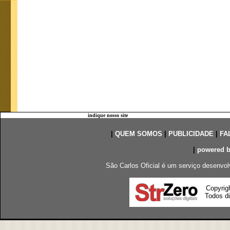
indique nosso site
|
QUEM SOMOS
|
PUBLICIDADE
|
FA
|
powered 
São Carlos Oficial é um serviço desenvol
Copyrig
Todos di