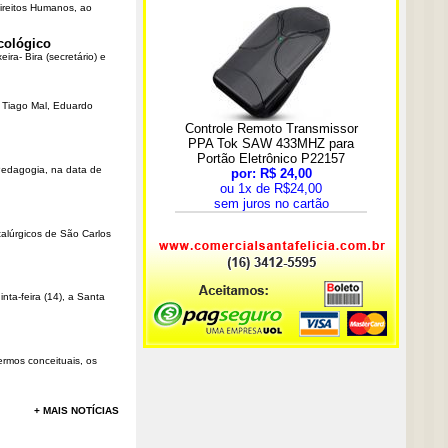
Direitos Humanos, ao
cológico
ra- Bira (secretário) e
r Tiago Mal, Eduardo
Pedagogia, na data de
talúrgicos de São Carlos
ta-feira (14), a Santa
rmos conceituais, os
+ MAIS NOTÍCIAS