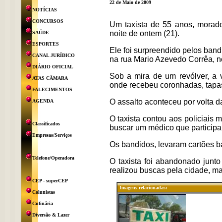
22 de Maio de 2009
NOTÍCIAS
CONCURSOS
Um taxista de 55 anos, morado
noite de ontem (21).
SAÚDE
ESPORTES
Ele foi surpreendido pelos ba
CANAL JURÍDICO
na rua Mario Azevedo Corrêa, n
DIÁRIO OFICIAL
Sob a mira de um revólver, a v
ATAS CÂMARA
onde recebeu coronhadas, tapa
FALECIMENTOS
O assalto aconteceu por volta d
AGENDA
O taxista contou aos policiais 
Classificados
buscar um médico que particip
Empresas/Serviços
Os bandidos, levaram cartões ba
Telefone/Operadora
O taxista foi abandonado junto
realizou buscas pela cidade, m
CEP - superCEP
Imagens relacionadas:
Colunistas
Culinária
Diversão & Lazer