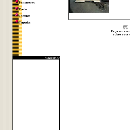
Pensamentos
Piadas
Telefones
Torpedos
Faça um com
sobre esta n
publicidade