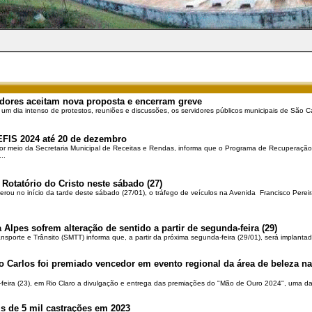
dores aceitam nova proposta e encerram greve
 um dia intenso de protestos, reuniões e discussões, os servidores públicos municipais de São Ca
EFIS 2024 até 20 de dezembro
por meio da Secretaria Municipal de Receitas e Rendas, informa que o Programa de Recuperação 
..
 Rotatório do Cristo neste sábado (27)
berou no início da tarde deste sábado (27/01), o tráfego de veículos na Avenida Francisco Pereir
 Alpes sofrem alteração de sentido a partir de segunda-feira (29)
ansporte e Trânsito (SMTT) informa que, a partir da próxima segunda-feira (29/01), será implantad
o Carlos foi premiado vencedor em evento regional da área de beleza na 
-feira (23), em Rio Claro a divulgação e entrega das premiações do "Mão de Ouro 2024", uma das
is de 5 mil castrações em 2023