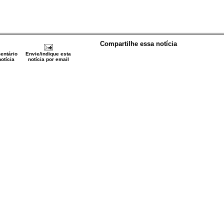
Compartilhe essa notícia
entário
Envie/indique esta
otícia
notícia por email