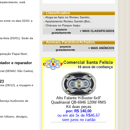
Abastecimento, está
:: Classificados
Aluga-se Apto no Romeu Santini...
os entre os dias 02/01 a
Apartamento Romeu Santini (Bot...
Chácara no Parque Itaipu
anuncie
+ MAIS CLASSIFICADOS
gratuitamente
ta-feira (03/01). Sede da
:: Animais Perdidos/Achados
anuncie
+ MAIS ANÚNCIOS
gratuitamente
Operação Papai Noel,
tador e reparador
cial (SENAC São Carlos),
23
eira (28/12), a roçagem e
o Serviço Autônomo de
nto Urbano, divulgou,