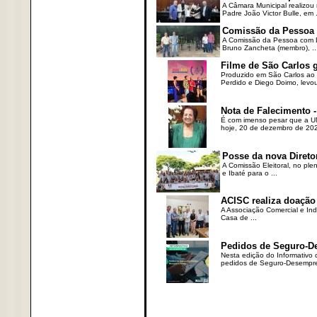
A Câmara Municipal realizou 
Padre João Victor Bulle, em .
Comissão da Pessoa c
A Comissão da Pessoa com Defi
Bruno Zancheta (membro), ..
Filme de São Carlos 
Produzido em São Carlos ao l
Perdido e Diego Doimo, levou 
Nota de Falecimento -
É com imenso pesar que a UN
hoje, 20 de dezembro de 2023
Posse da nova Direto
A Comissão Eleitoral, no ple
e Ibaté para o ...
ACISC realiza doação
A Associação Comercial e Ind
Casa de ...
Pedidos de Seguro-D
Nesta edição do Informativo
pedidos de Seguro-Desempre