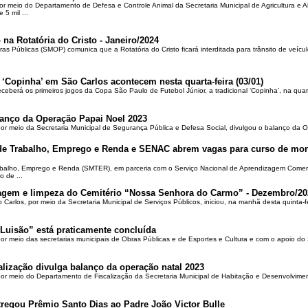
por meio do Departamento de Defesa e Controle Animal da Secretaria Municipal de Agricultura e 
5 mil ...
 na Rotatória do Cristo - Janeiro/2024
ras Públicas (SMOP) comunica que a Rotatória do Cristo ficará interditada para trânsito de veícul
 ‘Copinha’ em São Carlos acontecem nesta quarta-feira (03/01)
ceberá os primeiros jogos da Copa São Paulo de Futebol Júnior, a tradicional ‘Copinha’, na quar
alanço da Operação Papai Noel 2023
por meio da Secretaria Municipal de Segurança Pública e Defesa Social, divulgou o balanço da 
 de Trabalho, Emprego e Renda e SENAC abrem vagas para curso de mon
rabalho, Emprego e Renda (SMTER), em parceria com o Serviço Nacional de Aprendizagem Comer
o de ...
oçagem e limpeza do Cemitério “Nossa Senhora do Carmo” - Dezembro/20
o Carlos, por meio da Secretaria Municipal de Serviços Públicos, iniciou, na manhã desta quinta-f
Luisão” está praticamente concluída
por meio das secretarias municipais de Obras Públicas e de Esportes e Cultura e com o apoio d
alização divulga balanço da operação natal 2023
 por meio do Departamento de Fiscalização da Secretaria Municipal de Habitação e Desenvolvime
regou Prêmio Santo Dias ao Padre João Victor Bulle