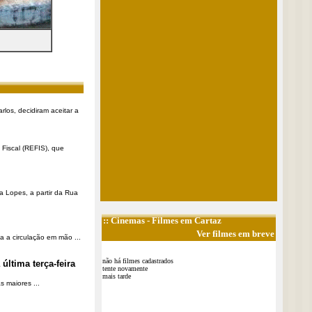
rlos, decidiram aceitar a
Fiscal (REFIS), que
a Lopes, a partir da Rua
::
Cinemas
- Filmes em Cartaz
Ver filmes em breve
a a circulação em mão ...
não há filmes cadastrados
última terça-feira
tente novamente
mais tarde
 maiores ...