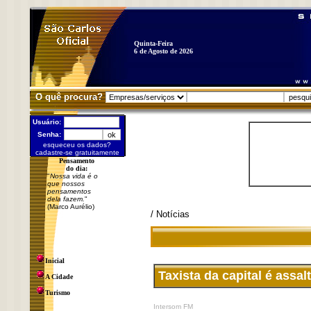
Quinta-Feira
6 de Agosto de 2026
O quê procura?
Usuário:
Senha:
esqueceu os dados?
cadastre-se gratuitamente
Pensamento
do dia:
"
Nossa vida é o
que nossos
pensamentos
dela fazem.
"
(Marco Aurélio)
/ Notícias
Inicial
Taxista da capital é assa
A Cidade
Turismo
Intersom FM