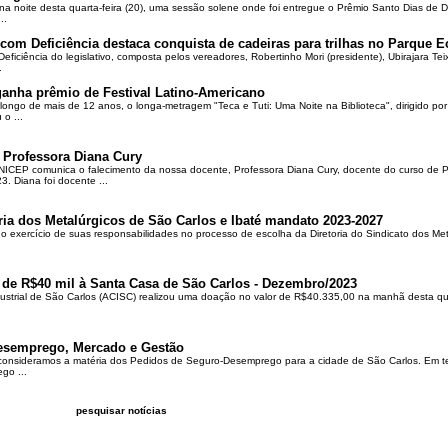
na noite desta quarta-feira (20), uma sessão solene onde foi entregue o Prêmio Santo Dias de 
..
om Deficiência destaca conquista de cadeiras para trilhas no Parque E
ciência do legislativo, composta pelos vereadores, Robertinho Mori (presidente), Ubirajara Teixei
.
ganha prêmio de Festival Latino-Americano
ongo de mais de 12 anos, o longa-metragem "Teca e Tuti: Uma Noite na Biblioteca", dirigido po
o ...
 Professora Diana Cury
ICEP comunica o falecimento da nossa docente, Professora Diana Cury, docente do curso de 
. Diana foi docente ...
ria dos Metalúrgicos de São Carlos e Ibaté mandato 2023-2027
no exercício de suas responsabilidades no processo de escolha da Diretoria do Sindicato dos Me
 de R$40 mil à Santa Casa de São Carlos - Dezembro/2023
ustrial de São Carlos (ACISC) realizou uma doação no valor de R$40.335,00 na manhã desta quin
esemprego, Mercado e Gestão
 consideramos a matéria dos Pedidos de Seguro-Desemprego para a cidade de São Carlos. Em te
go ...
pesquisar notícias