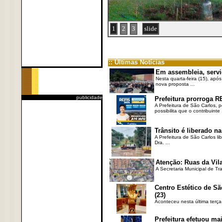
1
2
3
slide
:: Últimas Notícias
Em assembleia, servi
Nesta quarta-feira (15), após
nova proposta ...
publicidade
Prefeitura prorroga R
A Prefeitura de São Carlos, 
possibilita que o contribuinte .
Trânsito é liberado na
A Prefeitura de São Carlos li
Dra. ...
Atenção: Ruas da Vila
A Secretaria Municipal de Tr
Centro Estético de Sã
(23)
Aconteceu nesta última terça
Prefeitura efetuou ma