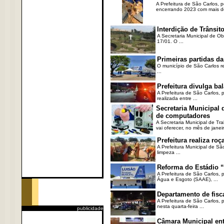
A Prefeitura de São Carlos, 
encerrando 2023 com mais de 
Interdição de Trânsito
A Secretaria Municipal de Ob
17/01. O ...
Primeiras partidas da
O município de São Carlos re
...
Prefeitura divulga b
A Prefeitura de São Carlos, 
realizada entre ...
Secretaria Municipal
de computadores
A Secretaria Municipal de T
vai oferecer, no mês de janeir
Prefeitura realiza r
A Prefeitura Municipal de Sã
limpeza ...
Reforma do Estádio “
A Prefeitura de São Carlos, 
Água e Esgoto (SAAE), ...
Departamento de fisc
A Prefeitura de São Carlos,
nesta quarta-feira ...
publicidade
Câmara Municipal ent