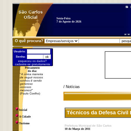
Sexta-Feira
7 de Agosto de 2026
O quê procura?
Usuário:
Senha:
esqueceu os dados?
cadastre-se gratuitamente
Pensamento
do dia:
"
A única maneira
de seguir nossos
sonhos é sendo
generoso
/ Notícias
conosco
mesmos!
"
(Paulo Coelho)
Inicial
Técnicos da Defesa Civil
A Cidade
Turismo
Prefeitura Municipal de São Carlos
10 de Março de 2011