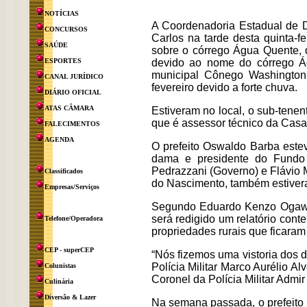
NOTÍCIAS
A Coordenadoria Estadual de D
CONCURSOS
Carlos na tarde desta quinta-f
SAÚDE
sobre o córrego Água Quente, 
ESPORTES
devido ao nome do córrego Ág
municipal Cônego Washington
CANAL JURÍDICO
fevereiro devido a forte chuva.
DIÁRIO OFICIAL
ATAS CÂMARA
Estiveram no local, o sub-tenen
que é assessor técnico da Casa 
FALECIMENTOS
AGENDA
O prefeito Oswaldo Barba estev
dama e presidente do Fundo S
Pedrazzani (Governo) e Flávio M
Classificados
do Nascimento, também estivera
Empresas/Serviços
Segundo Eduardo Kenzo Ogawa, a
será redigido um relatório co
Telefone/Operadora
propriedades rurais que ficaram
CEP - superCEP
“Nós fizemos uma vistoria dos 
Polícia Militar Marco Aurélio A
Colunistas
Coronel da Polícia Militar Admi
Culinária
Diversão & Lazer
Na semana passada, o prefeito