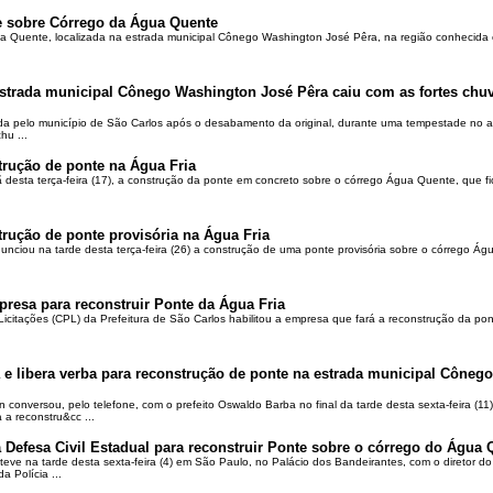
e sobre Córrego da Água Quente
a Quente, localizada na estrada municipal Cônego Washington José Pêra, na região conhecida 
estrada municipal Cônego Washington José Pêra caiu com as fortes ch
ada pelo município de São Carlos após o desabamento da original, durante uma tempestade no 
hu ...
strução de ponte na Água Fria
ã desta terça-feira (17), a construção da ponte em concreto sobre o córrego Água Quente, que f
strução de ponte provisória na Água Fria
nciou na tarde desta terça-feira (26) a construção de uma ponte provisória sobre o córrego Ág
mpresa para reconstruir Ponte da Água Fria
citações (CPL) da Prefeitura de São Carlos habilitou a empresa que fará a reconstrução da pon
 e libera verba para reconstrução de ponte na estrada municipal Côneg
 conversou, pelo telefone, com o prefeito Oswaldo Barba no final da tarde desta sexta-feira (11
 a reconstru&cc ...
 Defesa Civil Estadual para reconstruir Ponte sobre o córrego do Água 
teve na tarde desta sexta-feira (4) em São Paulo, no Palácio dos Bandeirantes, com o diretor 
a Polícia ...