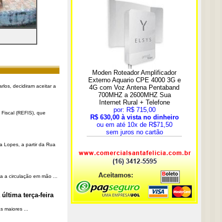
rlos, decidiram aceitar a
Fiscal (REFIS), que
a Lopes, a partir da Rua
a a circulação em mão ...
última terça-feira
 maiores ...