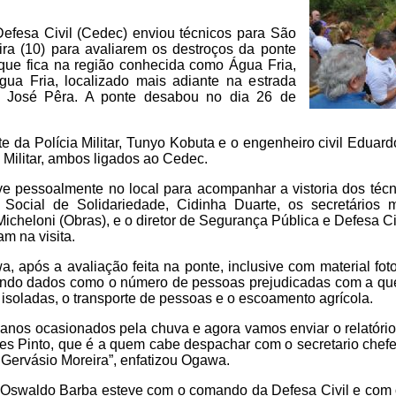
efesa Civil (Cedec) enviou técnicos para São
eira (10) para avaliarem os destroços da ponte
que fica na região conhecida como Água Fria,
ua Fria, localizado mais adiante na estrada
 José Pêra. A ponte desabou no dia 26 de
te da Polícia Militar, Tunyo Kobuta e o engenheiro civil Edua
Militar, ambos ligados ao Cedec.
e pessoalmente no local para acompanhar a vistoria dos técni
ocial de Solidariedade, Cidinha Duarte, os secretários m
icheloni (Obras), e o diretor de Segurança Pública e Defesa Ci
m na visita.
pós a avaliação feita na ponte, inclusive com material fotog
ntendo dados como o número de pessoas prejudicadas com a qu
 isoladas, o transporte de pessoas e o escoamento agrícola.
danos ocasionados pela chuva e agora vamos enviar o relatório
lves Pinto, que é a quem cabe despachar com o secretario chefe
r Gervásio Moreira”, enfatizou Ogawa.
 Oswaldo Barba esteve com o comando da Defesa Civil e com