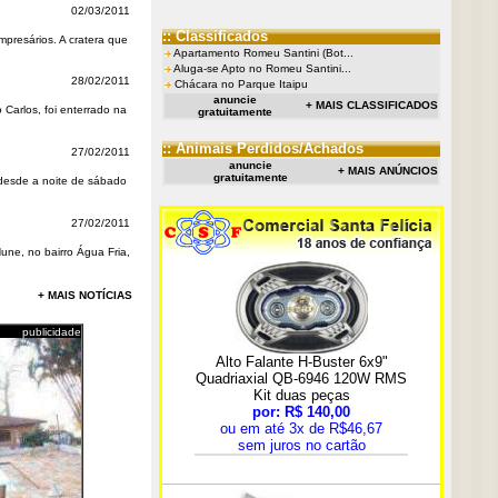
02/03/2011
:: Classificados
presários. A cratera que
Apartamento Romeu Santini (Bot...
Aluga-se Apto no Romeu Santini...
28/02/2011
Chácara no Parque Itaipu
anuncie
+ MAIS CLASSIFICADOS
Carlos, foi enterrado na
gratuitamente
:: Animais Perdidos/Achados
27/02/2011
anuncie
+ MAIS ANÚNCIOS
gratuitamente
desde a noite de sábado
27/02/2011
ne, no bairro Água Fria,
+ MAIS NOTÍCIAS
publicidade