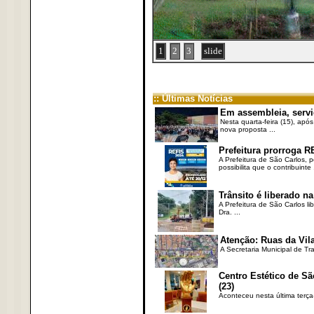
1
2
3
slide
:: Últimas Notícias
Em assembleia, servi
Nesta quarta-feira (15), após
nova proposta ...
Prefeitura prorroga R
A Prefeitura de São Carlos, 
possibilita que o contribuinte .
Trânsito é liberado na
A Prefeitura de São Carlos li
Dra. ...
Atenção: Ruas da Vila
A Secretaria Municipal de Tr
Centro Estético de Sã
(23)
Aconteceu nesta última terça