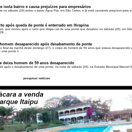
 isola bairro e causa prejuízos para empresários
no sábado (26) isolou o bairro Água Fria, em São Carlos, e já está causando prejuízos para em
 após queda de ponte é enterrado em Itirapina
, que morreu após o carro que dirigia cair de uma ponte que desabou no sábado (26), em São 
8 ...
 homem desaparecido após desabamento de ponte
o final da manhã deste domingo (27), o corpo do homem de 59 anos que estava desaparecido 
 uma ponte n ...
e deixa homem de 59 anos desaparecido
 após o desabamento de uma ponte, na noite de sábado (26), na Estrada Municipal Manoel Nu
pesquisar notícias