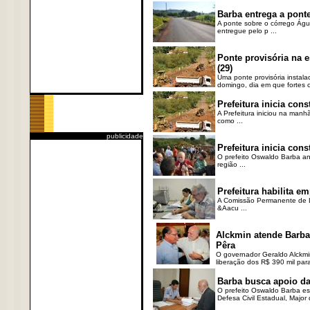
Barba entrega a pont
A ponte sobre o córrego Águ
entregue pelo p ...
Ponte provisória na 
(29)
Uma ponte provisória instal
domingo, dia em que fortes c
Prefeitura inicia con
A Prefeitura iniciou na manh
como ...
publicidade
Prefeitura inicia con
O prefeito Oswaldo Barba anu
região ...
Prefeitura habilita e
A Comissão Permanente de Li
&Aacu ...
Alckmin atende Barba
Pêra
O governador Geraldo Alckmin
liberação dos R$ 390 mil para
Barba busca apoio da
O prefeito Oswaldo Barba es
Defesa Civil Estadual, Major d