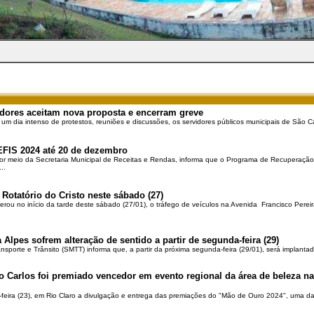
dores aceitam nova proposta e encerram greve
 um dia intenso de protestos, reuniões e discussões, os servidores públicos municipais de São Ca
EFIS 2024 até 20 de dezembro
por meio da Secretaria Municipal de Receitas e Rendas, informa que o Programa de Recuperação 
..
 Rotatório do Cristo neste sábado (27)
berou no início da tarde deste sábado (27/01), o tráfego de veículos na Avenida Francisco Pereir
 Alpes sofrem alteração de sentido a partir de segunda-feira (29)
ansporte e Trânsito (SMTT) informa que, a partir da próxima segunda-feira (29/01), será implantad
o Carlos foi premiado vencedor em evento regional da área de beleza na 
-feira (23), em Rio Claro a divulgação e entrega das premiações do "Mão de Ouro 2024", uma das