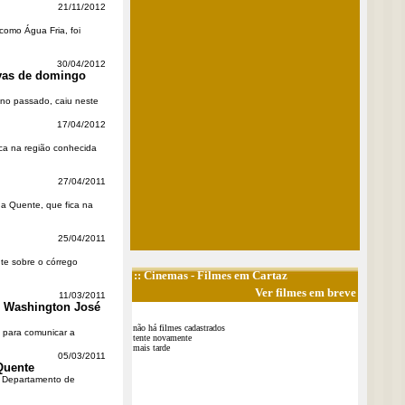
21/11/2012
como Água Fria, foi
30/04/2012
uvas de domingo
ano passado, caiu neste
17/04/2012
ica na região conhecida
27/04/2011
ua Quente, que fica na
25/04/2011
te sobre o córrego
::
Cinemas
- Filmes em Cartaz
Ver filmes em breve
11/03/2011
o Washington José
não há filmes cadastrados
) para comunicar a
tente novamente
mais tarde
05/03/2011
Quente
do Departamento de