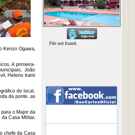
rdo Kenzo Ogawa,
cos. A primeira-
unicipais, João
vil, Heleno Irami
ráfico do local,
eda da ponte, as
 para o Major da
 da Casa Militar,
 o chefe da Casa