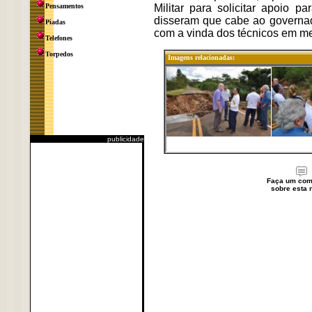
Pensamentos
Militar para solicitar apoio 
disseram que cabe ao governado
Piadas
com a vinda dos técnicos em m
Telefones
Torpedos
Imagens relacionadas:
publicidade
Faça um com
sobre esta n