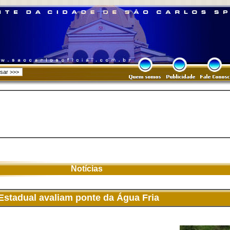
Notícias
 Estadual avaliam ponte da Água Fria