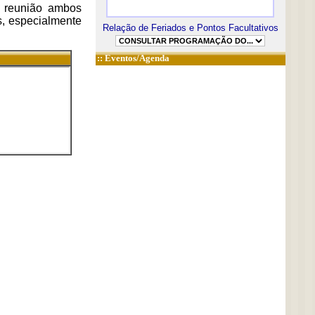
a reunião ambos
s, especialmente
Relação de Feriados e Pontos Facultativos
::
Eventos/Agenda