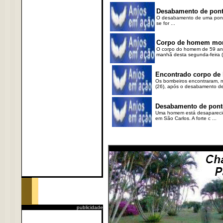
Desabamento de ponte
O desabamento de uma ponte 
se for ...
Corpo de homem morto
O corpo do homem de 59 anos
manhã desta segunda-feira (2
Encontrado corpo de
Os bombeiros encontraram, n
(26), após o desabamento de
Desabamento de pont
Uma homem está desaparecido
em São Carlos. A forte c ...
publicidade