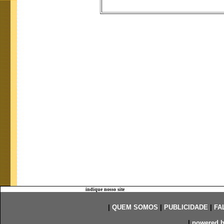
indique nosso site
|
QUEM SOMOS
|
PUBLICIDADE
|
FA
|
powered 