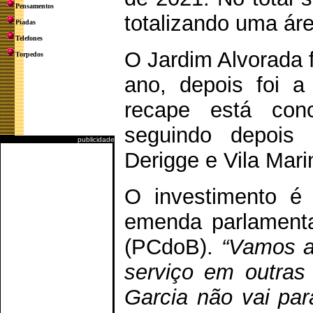
Pensamentos
totalizando uma ár
Piadas
Telefones
O Jardim Alvorada f
Torpedos
ano, depois foi 
recape está conc
seguindo depois 
publicidade
Derigge e Vila Mari
O investimento é
emenda parlamenta
(PCdoB).
“Vamos ab
serviço em outras 
Garcia não vai pa