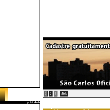
1
2
3
slide
publicidade