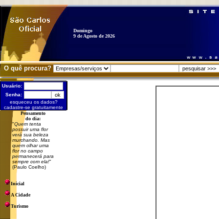
Domingo
9 de Agosto de 2026
O quê procura?
Usuário:
Senha:
esqueceu os dados?
cadastre-se gratuitamente
Pensamento
do dia:
"
Quem tenta
possuir uma flor
verá sua beleza
murchando. Mas
quem olhar uma
flor no campo
permanecerá para
sempre com ela!
"
(Paulo Coelho)
Inicial
A Cidade
Turismo