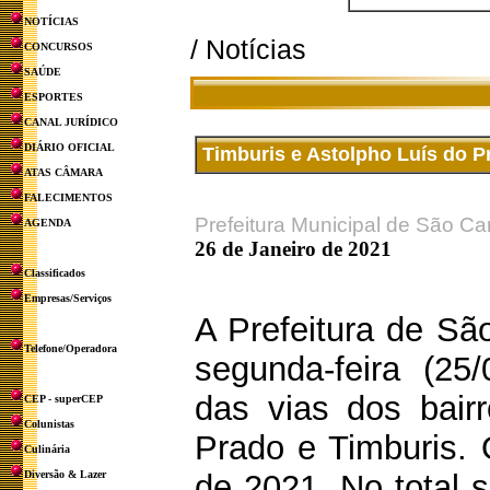
NOTÍCIAS
/ Notícias
CONCURSOS
SAÚDE
ESPORTES
CANAL JURÍDICO
DIÁRIO OFICIAL
Timburis e Astolpho Luís do 
ATAS CÂMARA
FALECIMENTOS
Prefeitura Municipal de São Ca
AGENDA
26 de Janeiro de 2021
Classificados
Empresas/Serviços
A Prefeitura de São
Telefone/Operadora
segunda-feira (25
das vias dos bair
CEP - superCEP
Colunistas
Prado e Timburis. 
Culinária
Diversão & Lazer
de 2021. No total s