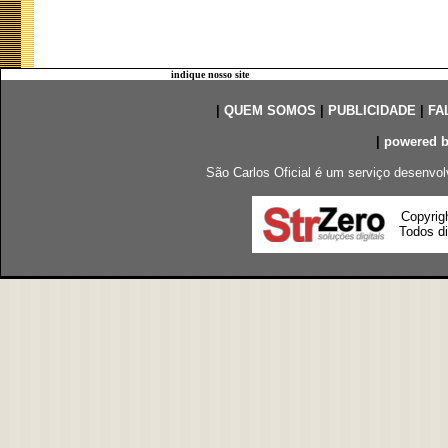
indique nosso site
|
QUEM SOMOS
|
PUBLICIDADE
|
FA
|
powered 
São Carlos Oficial é um serviço desenvol
Copyrig
Todos di