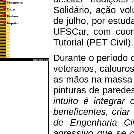
Pensamentos
Solidário, ação vol
Piadas
Telefones
de julho, por estud
Torpedos
UFSCar, com coor
Tutorial (PET Civil).
Durante o período 
publicidade
veteranos, calouros
as mãos na massa 
pinturas de parede
intuito é integrar 
beneficentes, cria
de Engenharia Civ
agressivo que se c