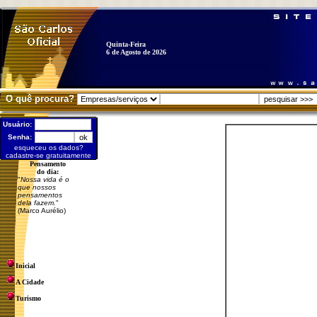
Quinta-Feira
6 de Agosto de 2026
O quê procura?
Usuário:
Senha:
esqueceu os dados?
cadastre-se gratuitamente
Pensamento
do dia:
"
Nossa vida é o
que nossos
pensamentos
dela fazem.
"
(Marco Aurélio)
Inicial
A Cidade
Turismo