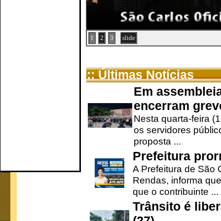
1
2
3
slide
:: Últimas Notícias
Em assembleia
encerram grev
Nesta quarta-feira (
os servidores públic
proposta ...
Prefeitura pro
A Prefeitura de São 
Rendas, informa que
que o contribuinte ...
Trânsito é lib
(27)