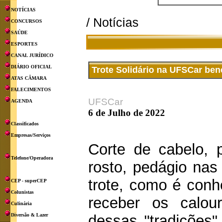
NOTÍCIAS
/ Notícias
CONCURSOS
SAÚDE
ESPORTES
CANAL JURÍDICO
DIÁRIO OFICIAL
Trote Solidário na UFSCar bene
ATAS CÂMARA
FALECIMENTOS
UFSCar
AGENDA
6 de Julho de 2022
Classificados
Empresas/Serviços
Corte de cabelo, 
Telefone/Operadora
rosto, pedágio na
trote, como é conh
CEP - superCEP
Colunistas
receber os calou
Culinária
Diversão & Lazer
dessas "tradições"