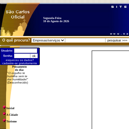
Segunda-Feira
10 de Agosto de 2026
O quê procura?
Usuário:
Senha:
esqueceu os dados?
cadastre-se gratuitamente
Pensamento
do dia:
"
O orgulho te
humilha sem te
dar humildade!
"
(Desconhecido)
Inicial
A Cidade
Turismo