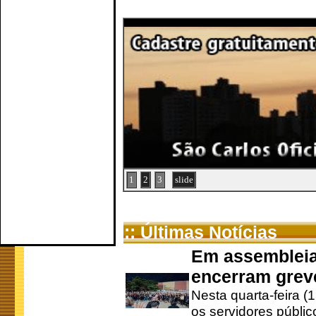
1
2
3
slide
:: Últimas Notícias
Em assembleia
encerram grev
Nesta quarta-feira (
os servidores públic