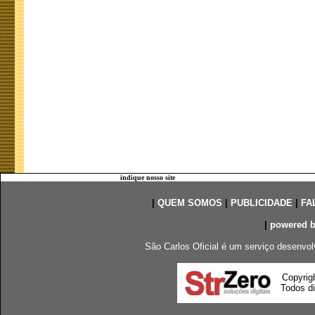
indique nosso site
|
QUEM SOMOS
|
PUBLICIDADE
|
FA
|
powered 
São Carlos Oficial é um serviço desenvol
Copyrig
Todos di