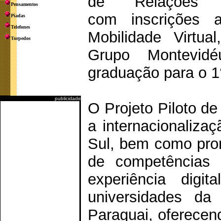
de Relações In
Pensamentos
com inscrições a
Piadas
Telefones
Mobilidade Virtua
Torpedos
Grupo Montevid
graduação para o 1
publicidade
O Projeto Piloto de 
a internacionaliza
Sul, bem como pro
de competências 
experiência digi
universidades da 
Paraguai, oferecen