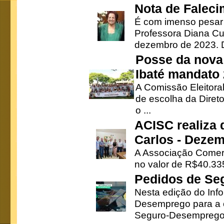
Nota de Faleci
É com imenso pesar
Professora Diana Cu
dezembro de 2023. Di
Posse da nova 
Ibaté mandato
A Comissão Eleitora
de escolha da Direto
o ...
ACISC realiza 
Carlos - Deze
A Associação Comerc
no valor de R$40.335
Pedidos de Se
Nesta edição do Inf
Desemprego para a c
Seguro-Desemprego 