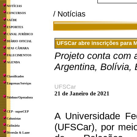
NOTÍCIAS
/ Notícias
CONCURSOS
SAÚDE
ESPORTES
CANAL JURÍDICO
DIÁRIO OFICIAL
UFSCar abre inscrições para 
ATAS CÂMARA
Projeto conta com 
FALECIMENTOS
AGENDA
Argentina, Bolívia, 
Classificados
Empresas/Serviços
UFSCar
21 de Janeiro de 2021
Telefone/Operadora
CEP - superCEP
A Universidade Fe
Colunistas
(UFSCar), por meio
Culinária
Diversão & Lazer