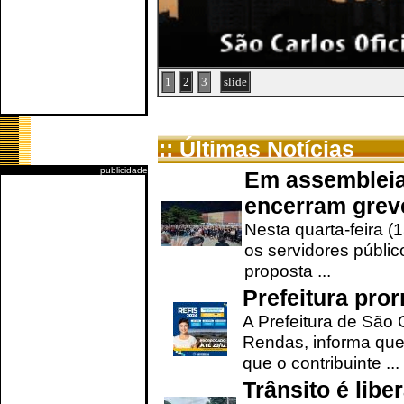
1
2
3
slide
:: Últimas Notícias
publicidade
Em assembleia
encerram grev
Nesta quarta-feira (
os servidores públic
proposta ...
Prefeitura pro
A Prefeitura de São 
Rendas, informa que
que o contribuinte ...
Trânsito é lib