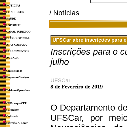
NOTÍCIAS
/ Notícias
CONCURSOS
SAÚDE
ESPORTES
CANAL JURÍDICO
DIÁRIO OFICIAL
UFSCar abre inscrições para 
ATAS CÂMARA
Inscrições para o c
FALECIMENTOS
AGENDA
julho
Classificados
Empresas/Serviços
UFSCar
8 de Fevereiro de 2019
Telefone/Operadora
CEP - superCEP
O Departamento de 
Colunistas
UFSCar, por meio
Culinária
Diversão & Lazer