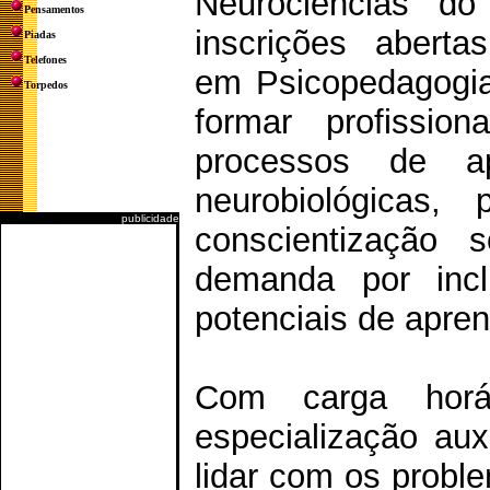
Neurociências d
Pensamentos
inscrições abert
Piadas
Telefones
em Psicopedagogia 
Torpedos
formar profissi
processos de a
neurobiológicas,
publicidade
conscientização
demanda por incl
potenciais de apre
Com carga horá
especialização aux
lidar com os probl