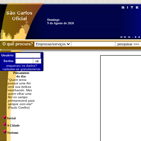
Domingo
9 de Agosto de 2026
O quê procura?
Usuário:
Senha:
esqueceu os dados?
cadastre-se gratuitamente
Pensamento
do dia:
"
Quem tenta
possuir uma flor
verá sua beleza
murchando. Mas
quem olhar uma
flor no campo
permanecerá para
sempre com ela!
"
(Paulo Coelho)
Inicial
A Cidade
Turismo