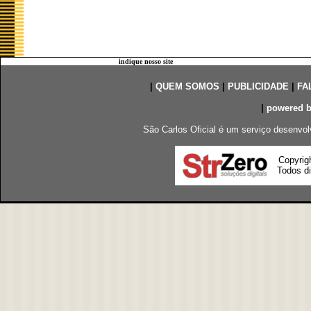
indique nosso site
|
QUEM SOMOS
|
PUBLICIDADE
|
FA
|
powered 
São Carlos Oficial é um serviço desenvol
Copyrig
Todos di