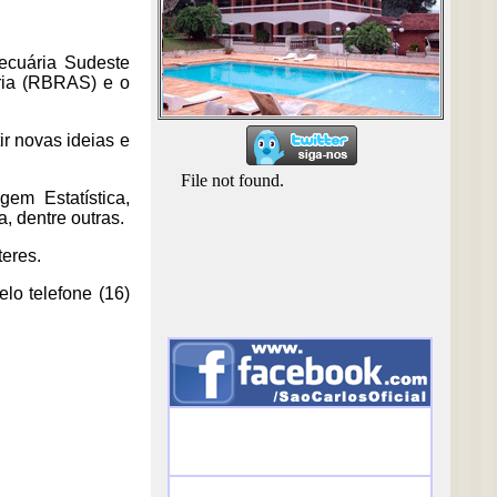
ecuária Sudeste
ria (RBRAS) e o
ir novas ideias e
em Estatística,
, dentre outras.
eres.
lo telefone (16)