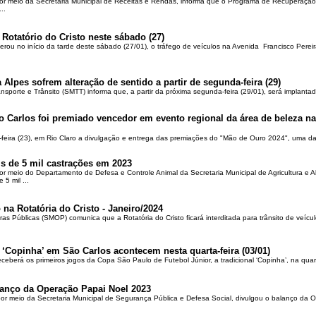
por meio da Secretaria Municipal de Receitas e Rendas, informa que o Programa de Recuperação 
..
 Rotatório do Cristo neste sábado (27)
berou no início da tarde deste sábado (27/01), o tráfego de veículos na Avenida Francisco Pereir
 Alpes sofrem alteração de sentido a partir de segunda-feira (29)
ansporte e Trânsito (SMTT) informa que, a partir da próxima segunda-feira (29/01), será implantad
o Carlos foi premiado vencedor em evento regional da área de beleza na 
-feira (23), em Rio Claro a divulgação e entrega das premiações do "Mão de Ouro 2024", uma das
is de 5 mil castrações em 2023
por meio do Departamento de Defesa e Controle Animal da Secretaria Municipal de Agricultura e 
5 mil ...
 na Rotatória do Cristo - Janeiro/2024
ras Públicas (SMOP) comunica que a Rotatória do Cristo ficará interditada para trânsito de veícul
 ‘Copinha’ em São Carlos acontecem nesta quarta-feira (03/01)
ceberá os primeiros jogos da Copa São Paulo de Futebol Júnior, a tradicional ‘Copinha’, na quar
alanço da Operação Papai Noel 2023
por meio da Secretaria Municipal de Segurança Pública e Defesa Social, divulgou o balanço da 