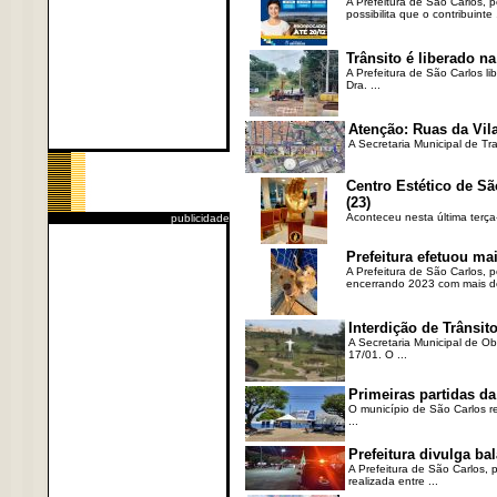
A Prefeitura de São Carlos, 
possibilita que o contribuinte .
Trânsito é liberado na
A Prefeitura de São Carlos li
Dra. ...
Atenção: Ruas da Vila
A Secretaria Municipal de Tr
Centro Estético de Sã
(23)
Aconteceu nesta última terça
publicidade
Prefeitura efetuou ma
A Prefeitura de São Carlos, 
encerrando 2023 com mais de 
Interdição de Trânsito
A Secretaria Municipal de Ob
17/01. O ...
Primeiras partidas da
O município de São Carlos re
...
Prefeitura divulga b
A Prefeitura de São Carlos, 
realizada entre ...