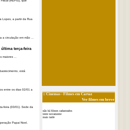
Fiscal (REFIS), que
a Lopes, a partir da Rua
a a circulação em mão ...
última terça-feira
 maiores ...
Abastecimento, está
os entre os dias 02/01 a
::
Cinemas
- Filmes em Cartaz
Ver filmes em breve
ta-feira (03/01). Sede da
não há filmes cadastrados
tente novamente
mais tarde
Operação Papai Noel,