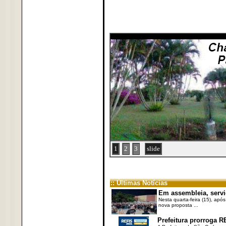
1
2
3
slide
:: Últimas Notícias
Em assembleia, servi
Nesta quarta-feira (15), após
nova proposta ...
Prefeitura prorroga R