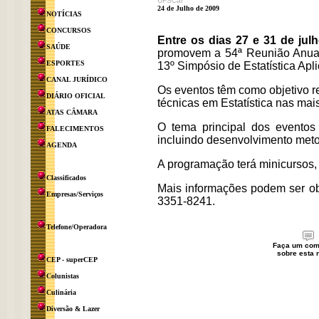
UFSCar
24 de Julho de 2009
NOTÍCIAS
CONCURSOS
Entre os dias 27 e 31 de jul
SAÚDE
promovem a 54ª Reunião Anual 
ESPORTES
13º Simpósio de Estatística Apl
CANAL JURÍDICO
Os eventos têm como objetivo reu
DIÁRIO OFICIAL
técnicas em Estatística nas mais
ATAS CÂMARA
O tema principal dos eventos
FALECIMENTOS
incluindo desenvolvimento meto
AGENDA
A programação terá minicursos,
Classificados
Mais informações podem ser obt
Empresas/Serviços
3351-8241.
Telefone/Operadora
Faça um com
sobre esta n
CEP - superCEP
Colunistas
Culinária
Diversão & Lazer