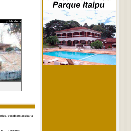
publicidade
rlos, decidiram aceitar a