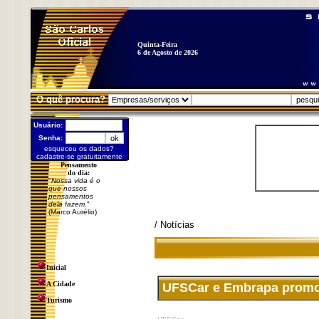
Quinta-Feira
6 de Agosto de 2026
O quê procura?
Usuário:
Senha:
esqueceu os dados?
cadastre-se gratuitamente
Pensamento
do dia:
"
Nossa vida é o
que nossos
pensamentos
dela fazem.
"
(Marco Aurélio)
/ Notícias
Inicial
A Cidade
UFSCar e Embrapa promov
Turismo