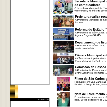
Secretaria Municipal
de computadores
A Secretaria Municipal de T
vai oferecer, no mês de janeir
Prefeitura realiza r
A Prefeitura Municipal de Sã
limpeza ...
Reforma do Estádio “
A Prefeitura de São Carlos, 
Água e Esgoto (SAAE), ...
Departamento de fisc
A Prefeitura de São Carlos,
nesta quarta-feira ...
Câmara Municipal ent
A Câmara Municipal realizou 
Padre João Victor Bulle, em .
Comissão da Pessoa c
A Comissão da Pessoa com Defi
Bruno Zancheta (membro), ..
Filme de São Carlos 
Produzido em São Carlos ao l
Perdido e Diego Doimo, levou 
Nota de Falecimento -
É com imenso pesar que a UN
publicidade
hoje, 20 de dezembro de 2023