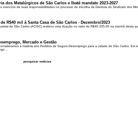
ria dos Metalúrgicos de São Carlos e Ibaté mandato 2023-2027
no exercício de suas responsabilidades no processo de escolha da Diretoria do Sindicato dos Me
 de R$40 mil à Santa Casa de São Carlos - Dezembro/2023
ustrial de São Carlos (ACISC) realizou uma doação no valor de R$40.335,00 na manhã desta quin
esemprego, Mercado e Gestão
 consideramos a matéria dos Pedidos de Seguro-Desemprego para a cidade de São Carlos. Em te
go ...
pesquisar notícias