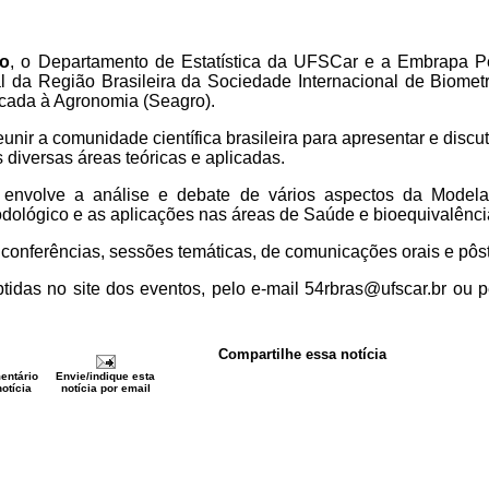
ho
, o Departamento de Estatística da UFSCar e a Embrapa P
da Região Brasileira da Sociedade Internacional de Biomet
icada à Agronomia (Seagro).
nir a comunidade científica brasileira para apresentar e discut
 diversas áreas teóricas e aplicadas.
 envolve a análise e debate de vários aspectos da Modelag
dológico e as aplicações nas áreas de Saúde e bioequivalência
 conferências, sessões temáticas, de comunicações orais e pôst
idas no site dos eventos, pelo e-mail 54rbras@ufscar.br ou pe
Compartilhe essa notícia
entário
Envie/indique esta
otícia
notícia por email