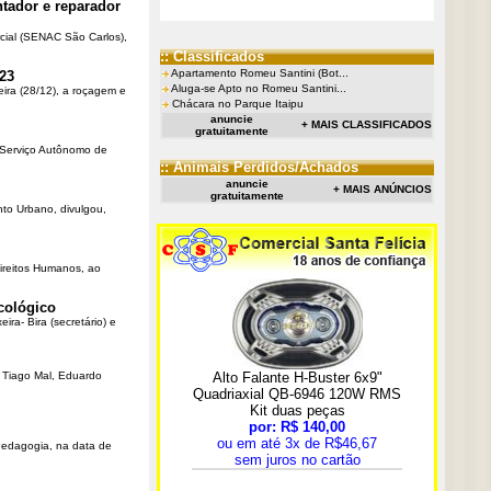
tador e reparador
cial (SENAC São Carlos),
:: Classificados
Apartamento Romeu Santini (Bot...
23
Aluga-se Apto no Romeu Santini...
eira (28/12), a roçagem e
Chácara no Parque Itaipu
anuncie
+ MAIS CLASSIFICADOS
gratuitamente
o Serviço Autônomo de
:: Animais Perdidos/Achados
anuncie
+ MAIS ANÚNCIOS
gratuitamente
nto Urbano, divulgou,
Direitos Humanos, ao
cológico
ra- Bira (secretário) e
r Tiago Mal, Eduardo
Pedagogia, na data de