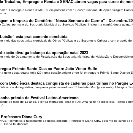
 de Trabalho, Emprego e Renda e SENAC abrem vagas para curso de mon
rabalho, Emprego e Renda (SMTER), em parceria com o Serviço Nacional de Aprendizagem Comer
o de ...
oçagem e limpeza do Cemitério “Nossa Senhora do Carmo” - Dezembro/20
o Carlos, por meio da Secretaria Municipal de Serviços Públicos, iniciou, na manhã desta quinta-f
Luisão” está praticamente concluída
por meio das secretarias municipais de Obras Públicas e de Esportes e Cultura e com o apoio d
alização divulga balanço da operação natal 2023
 por meio do Departamento de Fiscalização da Secretaria Municipal de Habitação e Desenvolvime
regou Prêmio Santo Dias ao Padre João Victor Bulle
na noite desta quarta-feira (20), uma sessão solene onde foi entregue o Prêmio Santo Dias de 
..
om Deficiência destaca conquista de cadeiras para trilhas no Parque E
ciência do legislativo, composta pelos vereadores, Robertinho Mori (presidente), Ubirajara Teixei
.
ganha prêmio de Festival Latino-Americano
ongo de mais de 12 anos, o longa-metragem "Teca e Tuti: Uma Noite na Biblioteca", dirigido po
o ...
 Professora Diana Cury
ICEP comunica o falecimento da nossa docente, Professora Diana Cury, docente do curso de 
. Diana foi docente ...