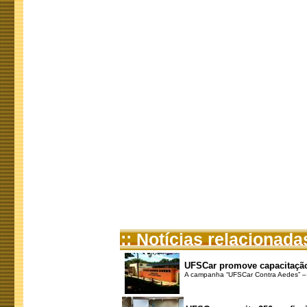
:: Notícias relacionada
UFSCar promove capacitação p
A campanha “UFSCar Contra Aedes” – q