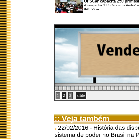
UFSCar capacita 250 profiss
A campanha "UFSCar contra Aedes” – 
ganhou ...
1
2
3
slide
:: Veja também
22/02/2016 - História das dis
sistema de poder no Brasil na 