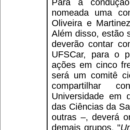
Para a condução e
nomeada uma com
Oliveira e Martine
Além disso, estão 
deverão contar co
UFSCar, para o pl
ações em cinco fre
será um comitê cie
compartilhar c
Universidade em d
das Ciências da Sa
outras –, deverá o
demais grupos. "
Um