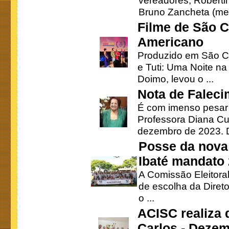
vereadores, Robertinh
Bruno Zancheta (mem
Filme de São C
Americano
Produzido em São Ca
e Tuti: Uma Noite na
Doimo, levou o ...
Nota de Faleci
É com imenso pesar
Professora Diana Cu
dezembro de 2023. Di
Posse da nova 
Ibaté mandato
A Comissão Eleitora
de escolha da Direto
o ...
ACISC realiza 
Carlos - Deze