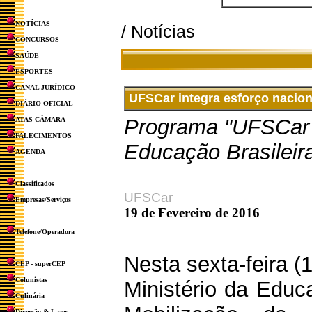
NOTÍCIAS
/ Notícias
CONCURSOS
SAÚDE
ESPORTES
CANAL JURÍDICO
UFSCar integra esforço nacio
DIÁRIO OFICIAL
Programa "UFSCar c
ATAS CÂMARA
FALECIMENTOS
Educação Brasileira
AGENDA
Classificados
UFSCar
Empresas/Serviços
19 de Fevereiro de 2016
Telefone/Operadora
Nesta sexta-feira (
CEP - superCEP
Colunistas
Ministério da Educ
Culinária
Diversão & Lazer