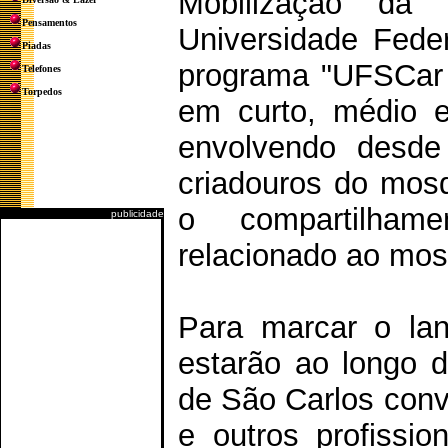
Mobilização da
Pensamentos
Universidade Fede
Piadas
programa "UFSCar 
Telefones
Torpedos
em curto, médio e
envolvendo desde
criadouros do mosq
o compartilhame
publicidade
relacionado ao mos
Para marcar o lan
estarão ao longo 
de São Carlos conv
e outros profissi