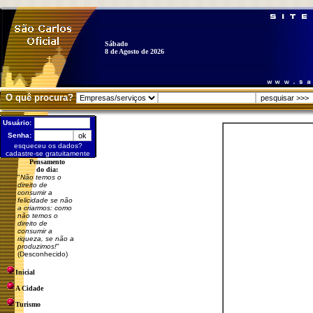
Sábado
8 de Agosto de 2026
O quê procura?
Usuário:
Senha:
esqueceu os dados?
cadastre-se gratuitamente
Pensamento
do dia:
"
Não temos o
direito de
consumir a
felicidade se não
a criarmos: como
não temos o
direito de
consumir a
riqueza, se não a
produzimos!
"
(Desconhecido)
Inicial
A Cidade
Turismo