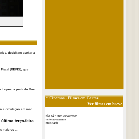
rlos, decidiram aceitar a
Fiscal (REFIS), que
a Lopes, a partir da Rua
::
Cinemas
- Filmes em Cartaz
Ver filmes em breve
a a circulação em mão ...
não há filmes cadastrados
tente novamente
última terça-feira
mais tarde
 maiores ...