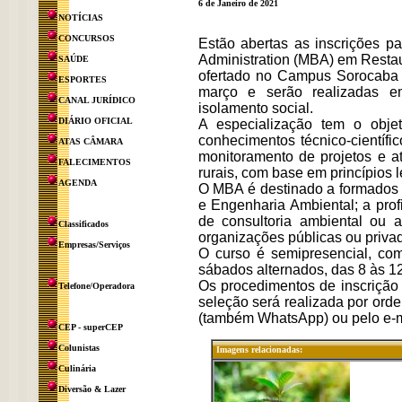
6 de Janeiro de 2021
NOTÍCIAS
CONCURSOS
Estão abertas as inscrições p
Administration (MBA) em Resta
SAÚDE
ofertado no Campus Sorocaba d
ESPORTES
março e serão realizadas em
CANAL JURÍDICO
isolamento social.
DIÁRIO OFICIAL
A especialização tem o objet
conhecimentos técnico-científi
ATAS CÂMARA
monitoramento de projetos e a
FALECIMENTOS
rurais, com base em princípios l
AGENDA
O MBA é destinado a formados e
e Engenharia Ambiental; a prof
de consultoria ambiental ou
Classificados
organizações públicas ou priva
Empresas/Serviços
O curso é semipresencial, com
sábados alternados, das 8 às 12
Os procedimentos de inscrição
Telefone/Operadora
seleção será realizada por ord
(também WhatsApp) ou pelo e-
CEP - superCEP
Colunistas
Imagens relacionadas:
Culinária
Diversão & Lazer