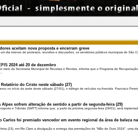
dores aceitam nova proposta e encerram greve
 um dia intenso de protestos, reuniões e discussões, os servidores públicos municipais de São Ca
EFIS 2024 até 20 de dezembro
por meio da Secretaria Municipal de Receitas e Rendas, informa que o Programa de Recuperação 
..
 Rotatório do Cristo neste sábado (27)
berou no início da tarde deste sábado (27/01), o tráfego de veículos na Avenida Francisco Pereir
 Alpes sofrem alteração de sentido a partir de segunda-feira (29)
ansporte e Trânsito (SMTT) informa que, a partir da próxima segunda-feira (29/01), será implantad
o Carlos foi premiado vencedor em evento regional da área de beleza na 
-feira (23), em Rio Claro a divulgação e entrega das premiações do "Mão de Ouro 2024", uma das