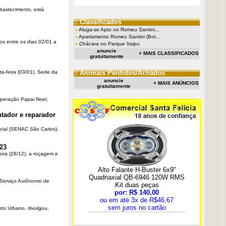
Abastecimento, está
:: Classificados
Aluga-se Apto no Romeu Santini...
Apartamento Romeu Santini (Bot...
os entre os dias 02/01 a
Chácara no Parque Itaipu
anuncie
+ MAIS CLASSIFICADOS
gratuitamente
ta-feira (03/01). Sede da
:: Animais Perdidos/Achados
anuncie
+ MAIS ANÚNCIOS
gratuitamente
Operação Papai Noel,
tador e reparador
cial (SENAC São Carlos),
23
eira (28/12), a roçagem e
o Serviço Autônomo de
nto Urbano, divulgou,