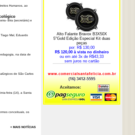
Direitos Humanos, ao
cológico
ra- Bira (secretário) e
r Tiago Mal, Eduardo
Pedagogia, na data de
talúrgicos de São Carlos
ta-feira (14), a Santa
rmos conceituais, os
+ MAIS NOTÍCIAS