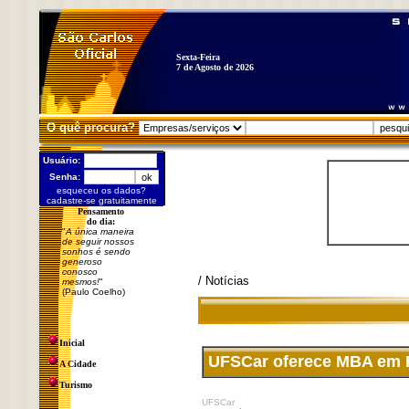
Sexta-Feira
7 de Agosto de 2026
O quê procura?
Usuário:
Senha:
esqueceu os dados?
cadastre-se gratuitamente
Pensamento
do dia:
"
A única maneira
de seguir nossos
sonhos é sendo
generoso
conosco
/ Notícias
mesmos!
"
(Paulo Coelho)
Inicial
UFSCar oferece MBA em R
A Cidade
Turismo
UFSCar