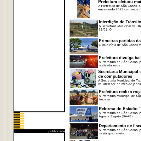
Prefeitura efetuou ma
A Prefeitura de São Carlos, 
encerrando 2023 com mais de 
Interdição de Trânsito
A Secretaria Municipal de Ob
17/01. O ...
Primeiras partidas da
O município de São Carlos re
...
Prefeitura divulga b
A Prefeitura de São Carlos, 
realizada entre ...
Secretaria Municipal
de computadores
A Secretaria Municipal de T
vai oferecer, no mês de janeir
Prefeitura realiza r
A Prefeitura Municipal de Sã
limpeza ...
Reforma do Estádio “
A Prefeitura de São Carlos, 
Água e Esgoto (SAAE), ...
Departamento de fisc
A Prefeitura de São Carlos,
publicidade
nesta quarta-feira ...