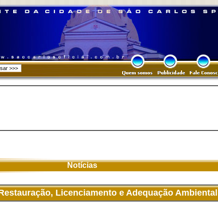
Notícias
estauração, Licenciamento e Adequação Ambiental