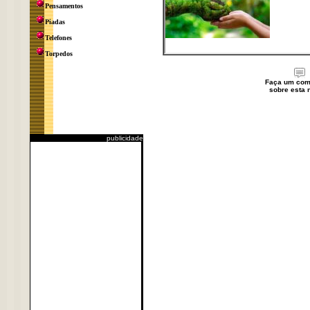
Pensamentos
Piadas
Telefones
Torpedos
Faça um com
sobre esta n
publicidade