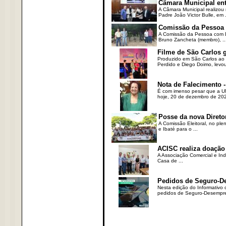
Câmara Municipal ent
A Câmara Municipal realizou 
Padre João Victor Bulle, em .
Comissão da Pessoa c
A Comissão da Pessoa com Defi
Bruno Zancheta (membro), ..
Filme de São Carlos 
Produzido em São Carlos ao l
Perdido e Diego Doimo, levou 
Nota de Falecimento -
É com imenso pesar que a UN
hoje, 20 de dezembro de 2023
Posse da nova Direto
A Comissão Eleitoral, no ple
e Ibaté para o ...
ACISC realiza doação
A Associação Comercial e Ind
Casa de ...
Pedidos de Seguro-D
Nesta edição do Informativo
pedidos de Seguro-Desempre