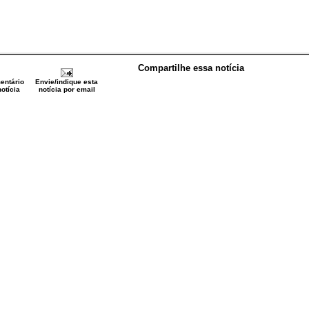
Compartilhe essa notícia
entário
Envie/indique esta
otícia
notícia por email