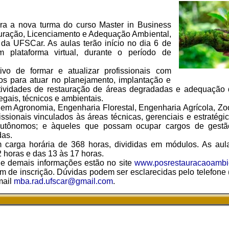
ara a nova turma do curso Master in Business
uração, Licenciamento e Adequação Ambiental,
a UFSCar. As aulas terão início no dia 6 de
 plataforma virtual, durante o período de
ivo de formar e atualizar profissionais com
cos para atuar no planejamento, implantação e
tividades de restauração de áreas degradadas e adequação 
egais, técnicos e ambientais.
m Agronomia, Engenharia Florestal, Engenharia Agrícola, Zoo
issionais vinculados às áreas técnicas, gerenciais e estratég
 autônomos; e àqueles que possam ocupar cargos de gest
das.
 carga horária de 368 horas, divididas em módulos. As aul
 horas e das 13 às 17 horas.
 e demais informações estão no site
www.posrestauracaoambien
em de inscrição. Dúvidas podem ser esclarecidas pelo telefone
mail
mba.rad.ufscar@gmail.com
.