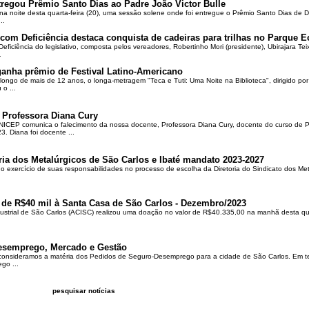
regou Prêmio Santo Dias ao Padre João Victor Bulle
na noite desta quarta-feira (20), uma sessão solene onde foi entregue o Prêmio Santo Dias de 
..
om Deficiência destaca conquista de cadeiras para trilhas no Parque E
ciência do legislativo, composta pelos vereadores, Robertinho Mori (presidente), Ubirajara Teixei
.
ganha prêmio de Festival Latino-Americano
ongo de mais de 12 anos, o longa-metragem "Teca e Tuti: Uma Noite na Biblioteca", dirigido po
o ...
 Professora Diana Cury
ICEP comunica o falecimento da nossa docente, Professora Diana Cury, docente do curso de 
. Diana foi docente ...
ria dos Metalúrgicos de São Carlos e Ibaté mandato 2023-2027
no exercício de suas responsabilidades no processo de escolha da Diretoria do Sindicato dos Me
 de R$40 mil à Santa Casa de São Carlos - Dezembro/2023
ustrial de São Carlos (ACISC) realizou uma doação no valor de R$40.335,00 na manhã desta quin
esemprego, Mercado e Gestão
 consideramos a matéria dos Pedidos de Seguro-Desemprego para a cidade de São Carlos. Em te
go ...
pesquisar notícias