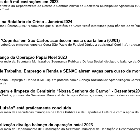
is de 5 mil castrações em 2023
por meio do Departamento de Defesa e Controle Animal da Secretaria Municipal de Agricultura e 
5 mil ...
 na Rotatória do Cristo - Janeiro/2024
ras Públicas (SMOP) comunica que a Rotatória do Cristo ficará interditada para trânsito de veícul
 ‘Copinha’ em São Carlos acontecem nesta quarta-feira (03/01)
ceberá os primeiros jogos da Copa São Paulo de Futebol Júnior, a tradicional ‘Copinha’, na quar
alanço da Operação Papai Noel 2023
por meio da Secretaria Municipal de Segurança Pública e Defesa Social, divulgou o balanço da 
 de Trabalho, Emprego e Renda e SENAC abrem vagas para curso de mon
rabalho, Emprego e Renda (SMTER), em parceria com o Serviço Nacional de Aprendizagem Comer
o de ...
oçagem e limpeza do Cemitério “Nossa Senhora do Carmo” - Dezembro/20
o Carlos, por meio da Secretaria Municipal de Serviços Públicos, iniciou, na manhã desta quinta-f
Luisão” está praticamente concluída
por meio das secretarias municipais de Obras Públicas e de Esportes e Cultura e com o apoio d
alização divulga balanço da operação natal 2023
 por meio do Departamento de Fiscalização da Secretaria Municipal de Habitação e Desenvolvime