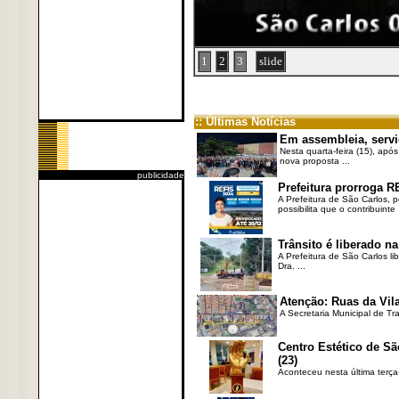
1
2
3
slide
:: Últimas Notícias
Em assembleia, servi
Nesta quarta-feira (15), após
nova proposta ...
publicidade
Prefeitura prorroga R
A Prefeitura de São Carlos, 
possibilita que o contribuinte .
Trânsito é liberado na
A Prefeitura de São Carlos li
Dra. ...
Atenção: Ruas da Vila
A Secretaria Municipal de Tr
Centro Estético de Sã
(23)
Aconteceu nesta última terça