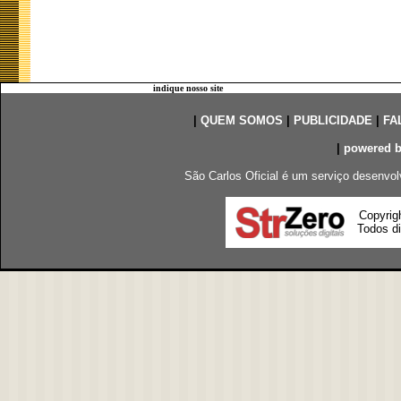
indique nosso site
|
QUEM SOMOS
|
PUBLICIDADE
|
FA
|
powered 
São Carlos Oficial é um serviço desenvol
Copyrig
Todos di