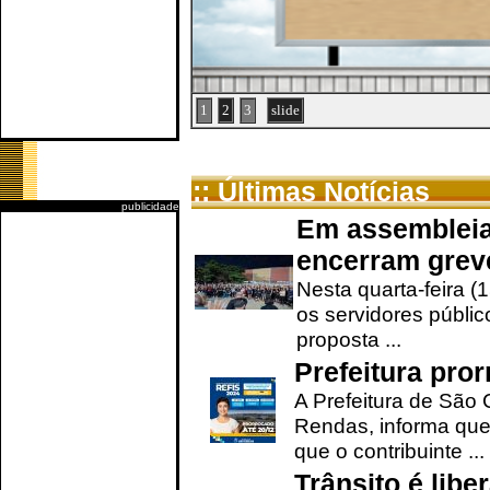
1
2
3
slide
:: Últimas Notícias
publicidade
Em assembleia
encerram grev
Nesta quarta-feira (
os servidores públic
proposta ...
Prefeitura pro
A Prefeitura de São 
Rendas, informa que
que o contribuinte ...
Trânsito é lib