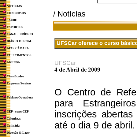
NOTÍCIAS
/ Notícias
CONCURSOS
SAÚDE
ESPORTES
CANAL JURÍDICO
DIÁRIO OFICIAL
UFSCar oferece o curso básico
ATAS CÂMARA
FALECIMENTOS
UFSCar
AGENDA
4 de Abril de 2009
Classificados
Empresas/Serviços
O Centro de Refe
Telefone/Operadora
para Estrangei
inscrições abertas
CEP - superCEP
Colunistas
até o dia 9 de abril.
Culinária
Diversão & Lazer