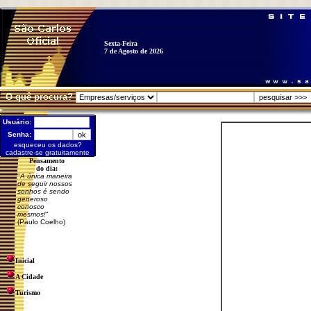
Sexta-Feira
7 de Agosto de 2026
O quê procura?
Usuário:
Senha:
esqueceu os dados?
cadastre-se gratuitamente
Pensamento
do dia:
"
A única maneira
de seguir nossos
sonhos é sendo
generoso
conosco
mesmos!
"
(Paulo Coelho)
Inicial
A Cidade
Turismo