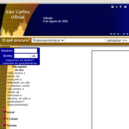
Sábado
8 de Agosto de 2026
O quê procura?
Usuário:
Senha:
esqueceu os dados?
cadastre-se gratuitamente
Pensamento
do dia:
"
Não temos o
direito de
consumir a
felicidade se não
a criarmos: como
não temos o
direito de
consumir a
riqueza, se não a
produzimos!
"
(Desconhecido)
Inicial
A Cidade
Turismo