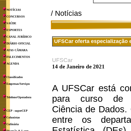
NOTÍCIAS
/ Notícias
CONCURSOS
SAÚDE
ESPORTES
CANAL JURÍDICO
UFSCar oferta especialização
DIÁRIO OFICIAL
ATAS CÂMARA
FALECIMENTOS
UFSCar
AGENDA
14 de Janeiro de 2021
Classificados
Empresas/Serviços
A UFSCar está com
para curso de 
Telefone/Operadora
Ciência de Dados. 
CEP - superCEP
entre os depar
Colunistas
Culinária
Estatística (DEs
Diversão & Lazer