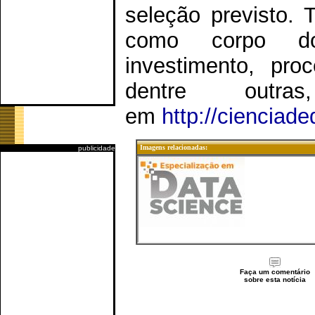
seleção previsto. 
como corpo doc
investimento, pro
dentre outr
em
http://cienciade
Imagens relacionadas:
publicidade
Faça um comentário
sobre esta notícia