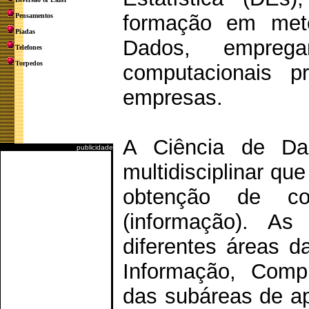
formação em meto
Pensamentos
Piadas
Dados, emprega
Telefones
Torpedos
computacionais p
empresas.
A Ciência de D
publicidade
multidisciplinar q
obtenção de co
(informação). A
diferentes áreas d
Informação, Compu
das subáreas de ap