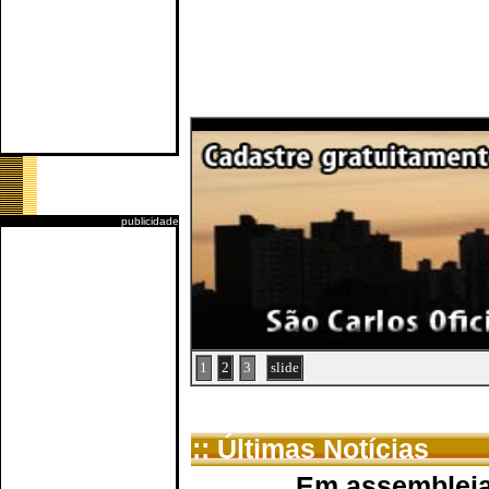
publicidade
1
2
3
slide
:: Últimas Notícias
Em assembleia