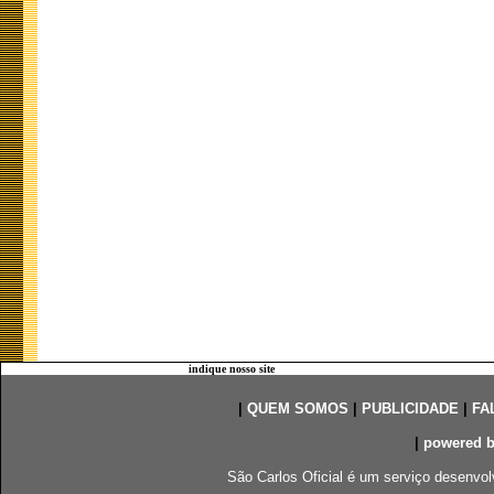
indique nosso site
|
QUEM SOMOS
|
PUBLICIDADE
|
FA
|
powered 
São Carlos Oficial é um serviço desenvol