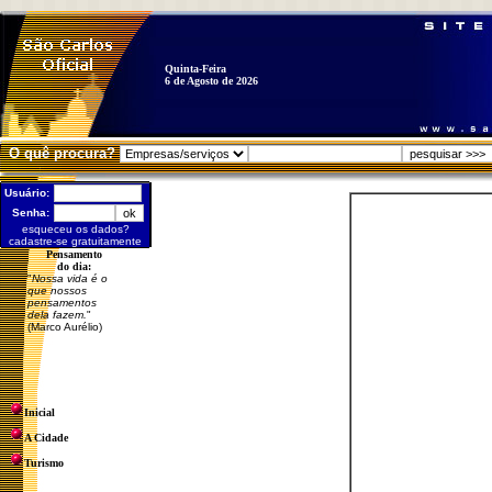
Quinta-Feira
6 de Agosto de 2026
O quê procura?
Usuário:
Senha:
esqueceu os dados?
cadastre-se gratuitamente
Pensamento
do dia:
"
Nossa vida é o
que nossos
pensamentos
dela fazem.
"
(Marco Aurélio)
Inicial
A Cidade
Turismo