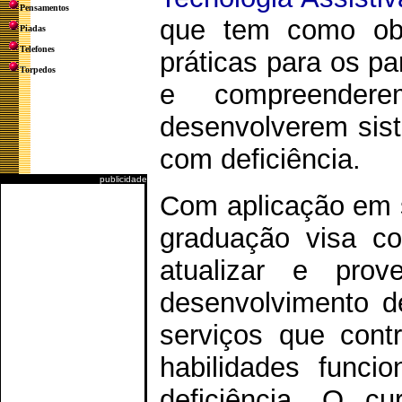
Pensamentos
que tem como obje
Piadas
Telefones
práticas para os pa
Torpedos
e compreende
desenvolverem sis
com deficiência.
publicidade
Com aplicação em 
graduação visa c
atualizar e prov
desenvolvimento de
serviços que cont
habilidades func
deficiência. O c