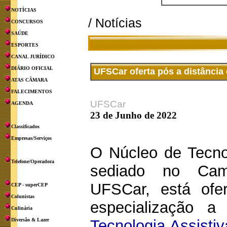
NOTÍCIAS
/ Notícias
CONCURSOS
SAÚDE
ESPORTES
CANAL JURÍDICO
DIÁRIO OFICIAL
UFSCar oferta pós a distância
ATAS CÂMARA
FALECIMENTOS
UFSCar
AGENDA
23 de Junho de 2022
Classificados
Empresas/Serviços
O Núcleo de Tecnol
Telefone/Operadora
sediado no Ca
UFSCar, está ofe
CEP - superCEP
Colunistas
especialização 
Culinária
Diversão & Lazer
Tecnologia Assisti