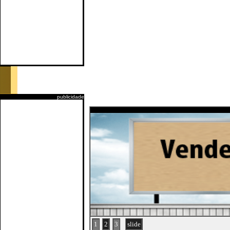
publicidade
1
2
3
slide