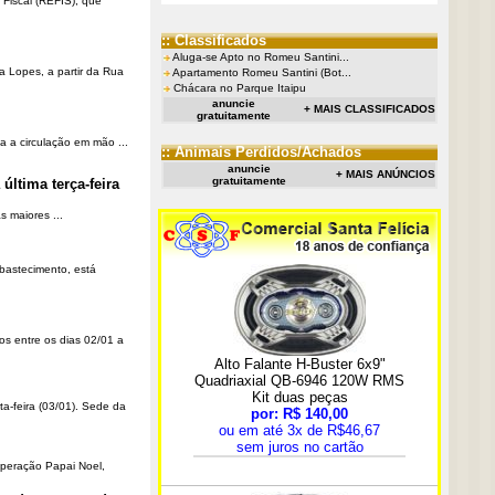
Fiscal (REFIS), que
:: Classificados
Aluga-se Apto no Romeu Santini...
a Lopes, a partir da Rua
Apartamento Romeu Santini (Bot...
Chácara no Parque Itaipu
anuncie
+ MAIS CLASSIFICADOS
gratuitamente
a a circulação em mão ...
:: Animais Perdidos/Achados
anuncie
+ MAIS ANÚNCIOS
gratuitamente
última terça-feira
 maiores ...
Abastecimento, está
os entre os dias 02/01 a
ta-feira (03/01). Sede da
Operação Papai Noel,