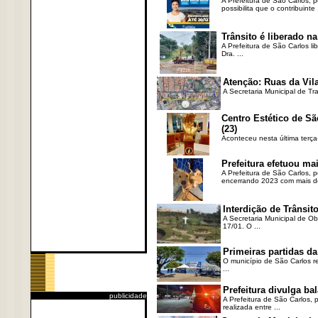
A Prefeitura de São Carlos, 
possibilita que o contribuinte .
Trânsito é liberado na
A Prefeitura de São Carlos li
Dra. ...
Atenção: Ruas da Vila
A Secretaria Municipal de Tr
Centro Estético de Sã
(23)
Aconteceu nesta última terça
Prefeitura efetuou ma
A Prefeitura de São Carlos, 
encerrando 2023 com mais de 
Interdição de Trânsito
A Secretaria Municipal de Ob
17/01. O ...
Primeiras partidas da
O município de São Carlos re
...
Prefeitura divulga b
publicidade
A Prefeitura de São Carlos, 
realizada entre ...