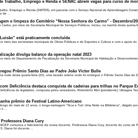
 de Trabalho, Emprego e Renda e SENAC abrem vagas para curso de mon
rabalho, Emprego e Renda (SMTER), em parceria com o Serviço Nacional de Aprendizagem Comer
o de ...
oçagem e limpeza do Cemitério “Nossa Senhora do Carmo” - Dezembro/20
o Carlos, por meio da Secretaria Municipal de Serviços Públicos, iniciou, na manhã desta quinta-f
Luisão” está praticamente concluída
por meio das secretarias municipais de Obras Públicas e de Esportes e Cultura e com o apoio d
alização divulga balanço da operação natal 2023
 por meio do Departamento de Fiscalização da Secretaria Municipal de Habitação e Desenvolvime
regou Prêmio Santo Dias ao Padre João Victor Bulle
na noite desta quarta-feira (20), uma sessão solene onde foi entregue o Prêmio Santo Dias de 
..
om Deficiência destaca conquista de cadeiras para trilhas no Parque E
ciência do legislativo, composta pelos vereadores, Robertinho Mori (presidente), Ubirajara Teixei
.
ganha prêmio de Festival Latino-Americano
ongo de mais de 12 anos, o longa-metragem "Teca e Tuti: Uma Noite na Biblioteca", dirigido po
o ...
 Professora Diana Cury
ICEP comunica o falecimento da nossa docente, Professora Diana Cury, docente do curso de 
. Diana foi docente ...