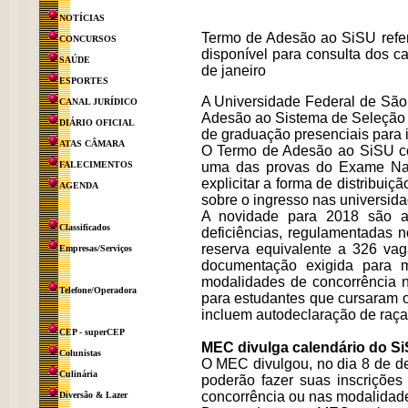
NOTÍCIAS
Termo de Adesão ao SiSU refer
CONCURSOS
disponível para consulta dos 
SAÚDE
de janeiro
ESPORTES
A Universidade Federal de São
CANAL JURÍDICO
Adesão ao Sistema de Seleção U
DIÁRIO OFICIAL
de graduação presenciais para 
ATAS CÂMARA
O Termo de Adesão ao SiSU co
FALECIMENTOS
uma das provas do Exame Nac
explicitar a forma de distribui
AGENDA
sobre o ingresso nas universida
A novidade para 2018 são a
Classificados
deficiências, regulamentadas 
reserva equivalente a 326 va
Empresas/Serviços
documentação exigida para m
modalidades de concorrência n
Telefone/Operadora
para estudantes que cursaram o
incluem autodeclaração de raça/
CEP - superCEP
MEC divulga calendário do S
Colunistas
O MEC divulgou, no dia 8 de d
Culinária
poderão fazer suas inscriçõe
concorrência ou nas modalidade
Diversão & Lazer