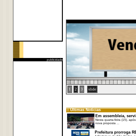
publicidade
1
2
3
slide
:: Últimas Notícias
Em assembleia, servi
Nesta quarta-feira (15), após
nova proposta ...
Prefeitura prorroga R