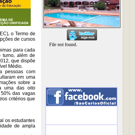
MEC), o Termo de
opções de cursos
nimas para cada
 turno, além de
/2012, que dispõe
ível Médio.
 a pessoas com
esultaram em uma
rmações sobre a
a uma das oito
e 50% das vagas
os critérios que
al os estudantes
lidade de ampla