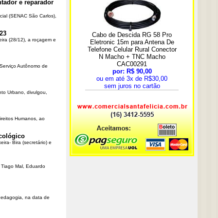
tador e reparador
cial (SENAC São Carlos),
23
eira (28/12), a roçagem e
o Serviço Autônomo de
nto Urbano, divulgou,
Direitos Humanos, ao
cológico
ra- Bira (secretário) e
r Tiago Mal, Eduardo
Pedagogia, na data de