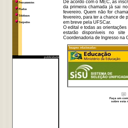
De acordo com o MEC, as inscriç
Pensamentos
da primeira chamada já sai no 
Piadas
fevereiro. Quem não for chama
Telefones
fevereiro, para ter a chance de
em breve pela UFSCar.
Torpedos
O edital e todas as orientaçõe
estarão disponíveis no site
Coordenadoria de Ingresso na 
Imagens relacionadas:
publicidade
Faça um com
sobre esta n