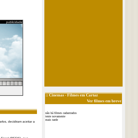
publicidade
::
Cinemas
- Filmes em Cartaz
Ver filmes em breve
não há filmes cadastrados
tente novamente
mais tarde
rlos, decidiram aceitar a