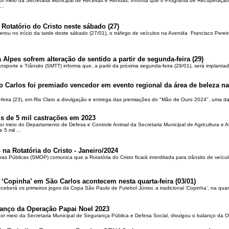
por meio da Secretaria Municipal de Receitas e Rendas, informa que o Programa de Recuperação 
..
 Rotatório do Cristo neste sábado (27)
berou no início da tarde deste sábado (27/01), o tráfego de veículos na Avenida Francisco Pereir
 Alpes sofrem alteração de sentido a partir de segunda-feira (29)
ansporte e Trânsito (SMTT) informa que, a partir da próxima segunda-feira (29/01), será implantad
o Carlos foi premiado vencedor em evento regional da área de beleza na 
-feira (23), em Rio Claro a divulgação e entrega das premiações do "Mão de Ouro 2024", uma das
is de 5 mil castrações em 2023
por meio do Departamento de Defesa e Controle Animal da Secretaria Municipal de Agricultura e 
5 mil ...
 na Rotatória do Cristo - Janeiro/2024
ras Públicas (SMOP) comunica que a Rotatória do Cristo ficará interditada para trânsito de veícul
 ‘Copinha’ em São Carlos acontecem nesta quarta-feira (03/01)
ceberá os primeiros jogos da Copa São Paulo de Futebol Júnior, a tradicional ‘Copinha’, na quar
alanço da Operação Papai Noel 2023
por meio da Secretaria Municipal de Segurança Pública e Defesa Social, divulgou o balanço da 