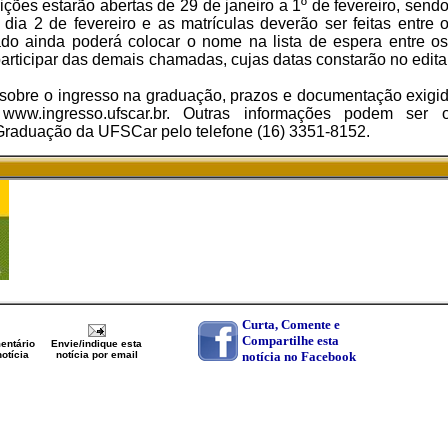
ões estarão abertas de 29 de janeiro a 1º de fevereiro, sendo
dia 2 de fevereiro e as matrículas deverão ser feitas entre 
do ainda poderá colocar o nome na lista de espera entre o
 participar das demais chamadas, cujas datas constarão no edita
s sobre o ingresso na graduação, prazos e documentação exigid
 www.ingresso.ufscar.br. Outras informações podem ser 
Graduação da UFSCar pelo telefone (16) 3351-8152.
Curta, Comente e
Compartilhe esta
entário
Envie/indique esta
otícia
notícia por email
notícia no Facebook