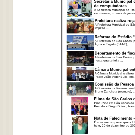
Secretaria Municipal
de computadores
A Secretaria Municipal de T
vai oferecer, no mês de janeir
Prefeitura realiza r
A Prefeitura Municipal de Sã
limpeza ...
Reforma do Estádio “
A Prefeitura de São Carlos, 
Água e Esgoto (SAAE), ...
Departamento de fisc
A Prefeitura de São Carlos,
nesta quarta-feira ...
Câmara Municipal ent
A Câmara Municipal realizou 
Padre João Victor Bulle, em .
Comissão da Pessoa c
A Comissão da Pessoa com Defi
Bruno Zancheta (membro), ..
Filme de São Carlos 
Produzido em São Carlos ao l
Perdido e Diego Doimo, levou 
Nota de Falecimento -
É com imenso pesar que a UN
hoje, 20 de dezembro de 2023