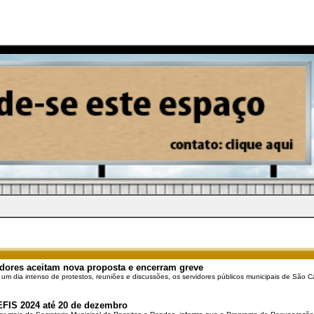
dores aceitam nova proposta e encerram greve
 um dia intenso de protestos, reuniões e discussões, os servidores públicos municipais de São Ca
EFIS 2024 até 20 de dezembro