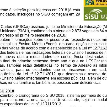
ente à seleção para ingresso em 2018 já está
candidatos. Inscrições no SiSU começam em 29
 Carlos (UFSCar) assinou, junto ao Ministério da Educação (
nificada (SiSU), confirmando a oferta de 2.873 vagas em 64 
ingresso no primeiro semestre de 2018.
ntém informações sobre os pesos e as respectivas notas mí
ional do Ensino Médio (Enem), em cada opção de curso e
ção das vagas de acordo com o estabelecido pela Lei nº 12.711
des federais e nas instituições federais de Ensino Técnico de n
s novas quatro modalidades de concorrência destinadas
no final do primeiro semestre deste ano e que na UFSCar r
gas. Também estão detalhadas no Termo de Adesão as info
atrícula para os estudantes que se inscreverem em cad
o âmbito da Lei nº 12.711/2012, que determina a reserva d
 Ensino Médio integralmente em escolas públicas, além de outr
cor, renda familiar e, também, as pessoas com deficiências.
iSU 2018
ezembro, o cronograma do SiSU 2018, sistema por meio do qu
s para concorrer a uma vaga na Universidade, seja na moda
s específicas da Lei nº 12.711/2012.