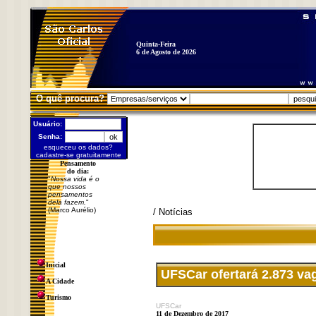
Quinta-Feira
6 de Agosto de 2026
O quê procura?
Usuário:
Senha:
esqueceu os dados?
cadastre-se gratuitamente
Pensamento
do dia:
"
Nossa vida é o
que nossos
pensamentos
dela fazem.
"
(Marco Aurélio)
/ Notícias
Inicial
UFSCar ofertará 2.873 va
A Cidade
Turismo
UFSCar
11 de Dezembro de 2017