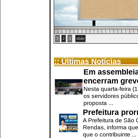
1
2
3
slide
:: Últimas Notícias
Em assembleia
encerram grev
Nesta quarta-feira (
os servidores públic
proposta ...
Prefeitura pro
A Prefeitura de São 
Rendas, informa que
que o contribuinte ...