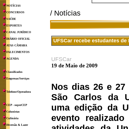
NOTÍCIAS
/ Notícias
CONCURSOS
SAÚDE
ESPORTES
CANAL JURÍDICO
DIÁRIO OFICIAL
UFSCar recebe estudantes de 
ATAS CÂMARA
FALECIMENTOS
UFSCar
AGENDA
19 de Maio de 2009
Classificados
Empresas/Serviços
Nos dias 26 e 27
Telefone/Operadora
São Carlos da 
uma edição da Un
CEP - superCEP
Colunistas
evento realizado
Culinária
Diversão & Lazer
atividades da Un