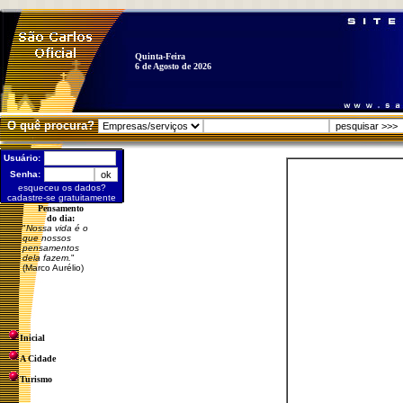
Quinta-Feira
6 de Agosto de 2026
O quê procura?
Usuário:
Senha:
esqueceu os dados?
cadastre-se gratuitamente
Pensamento
do dia:
"
Nossa vida é o
que nossos
pensamentos
dela fazem.
"
(Marco Aurélio)
Inicial
A Cidade
Turismo