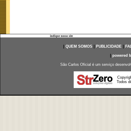
indique nosso site
|
QUEM SOMOS
|
PUBLICIDADE
|
FA
|
powered 
São Carlos Oficial é um serviço desenvol
Copyrig
Todos di