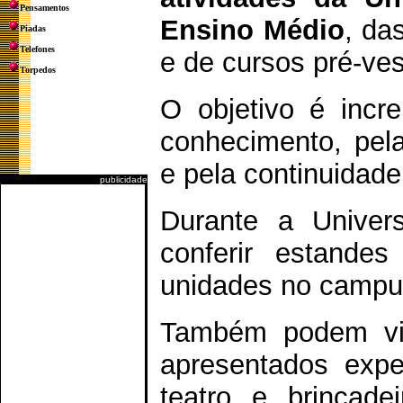
Pensamentos
Ensino Médio
, da
Piadas
Telefones
e de cursos pré-ves
Torpedos
O objetivo é incr
conhecimento, pela
e pela continuidade
publicidade
Durante a Univers
conferir estandes
unidades no campus 
Também podem vis
apresentados expe
teatro e brincade