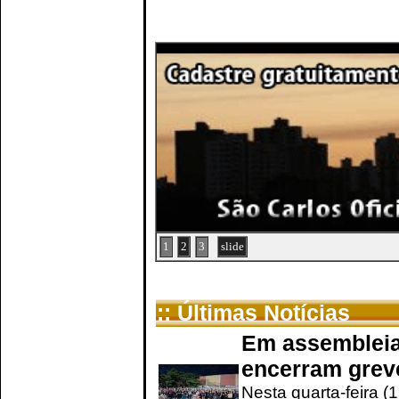
1
2
3
slide
:: Últimas Notícias
Em assembleia
encerram grev
Nesta quarta-feira (