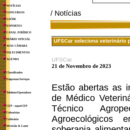
NOTÍCIAS
/ Notícias
CONCURSOS
SAÚDE
ESPORTES
CANAL JURÍDICO
DIÁRIO OFICIAL
UFSCar seleciona veterinário 
ATAS CÂMARA
FALECIMENTOS
UFSCar
AGENDA
21 de Novembro de 2023
Classificados
Empresas/Serviços
Estão abertas as i
Telefone/Operadora
de Médico Veterin
Técnico Agrop
CEP - superCEP
Colunistas
Agroecológicos 
Culinária
Diversão & Lazer
soberania alimenta