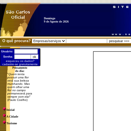
Domingo
9 de Agosto de 2026
O quê procura?
Usuário:
Senha:
esqueceu os dados?
cadastre-se gratuitamente
Pensamento
do dia:
"
Quem tenta
possuir uma flor
verá sua beleza
murchando. Mas
quem olhar uma
flor no campo
permanecerá para
sempre com ela!
"
(Paulo Coelho)
Inicial
A Cidade
Turismo