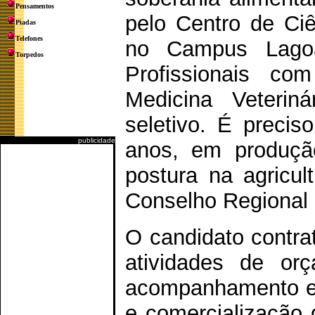
Pensamentos
pelo Centro de Ciê
Piadas
Telefones
no Campus Lago
Torpedos
Profissionais co
Medicina Veterin
seletivo. É precis
publicidade
anos, em produção
postura na agricult
Conselho Regional 
O candidato contra
atividades de orç
acompanhamento e 
e comercialização 