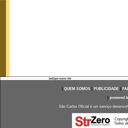
indique nosso site
|
QUEM SOMOS
|
PUBLICIDADE
|
FA
|
powered 
São Carlos Oficial é um serviço desenvol
Copyrig
Todos di