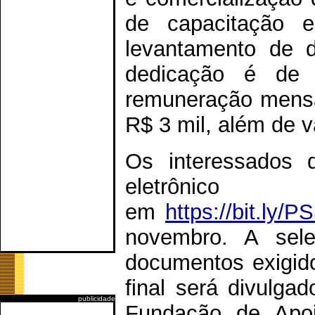
de capacitação
levantamento de d
dedicação é de
remuneração mensal
R$ 3 mil, além de 
Os interessados d
eletrôn
em
https://bit.ly
novembro. A sel
documentos exigi
final será divulga
publicidade
Fundação de Apoio