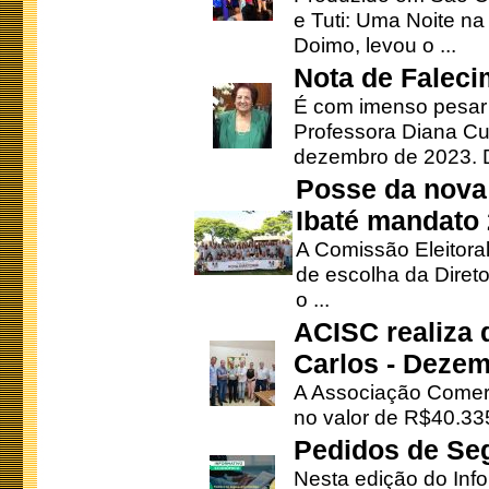
e Tuti: Uma Noite na
Doimo, levou o ...
Nota de Faleci
É com imenso pesar
Professora Diana Cu
dezembro de 2023. Di
Posse da nova 
Ibaté mandato
A Comissão Eleitora
de escolha da Direto
o ...
ACISC realiza 
Carlos - Deze
A Associação Comerc
no valor de R$40.335
Pedidos de Se
Nesta edição do Inf