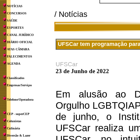
NOTÍCIAS
/ Notícias
CONCURSOS
SAÚDE
ESPORTES
CANAL JURÍDICO
DIÁRIO OFICIAL
UFSCar tem programação para
ATAS CÂMARA
FALECIMENTOS
UFSCar
AGENDA
23 de Junho de 2022
Classificados
Empresas/Serviços
Em alusão ao Di
Telefone/Operadora
Orgulho LGBTQIAP
de junho, o Insti
CEP - superCEP
Colunistas
UFSCar realiza um
Culinária
Diversão & Lazer
UFSCar, no intuit