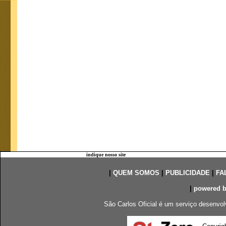
indique nosso site
|
QUEM SOMOS
|
PUBLICIDADE
|
FA
|
powered 
São Carlos Oficial é um serviço desenvol