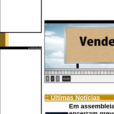
publicidade
1
2
3
slide
:: Últimas Notícias
Em assembleia
encerram grev