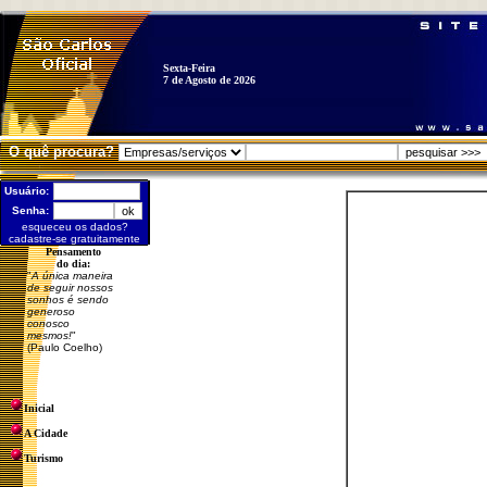
Sexta-Feira
7 de Agosto de 2026
O quê procura?
Usuário:
Senha:
esqueceu os dados?
cadastre-se gratuitamente
Pensamento
do dia:
"
A única maneira
de seguir nossos
sonhos é sendo
generoso
conosco
mesmos!
"
(Paulo Coelho)
Inicial
A Cidade
Turismo