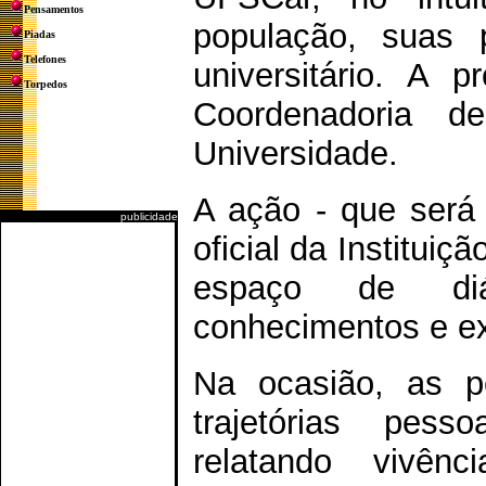
Pensamentos
população, suas 
Piadas
Telefones
universitário. A 
Torpedos
Coordenadoria 
Universidade.
A ação - que será 
publicidade
oficial da Instituiçã
espaço de diá
conhecimentos e ex
Na ocasião, as p
trajetórias pess
relatando vivên