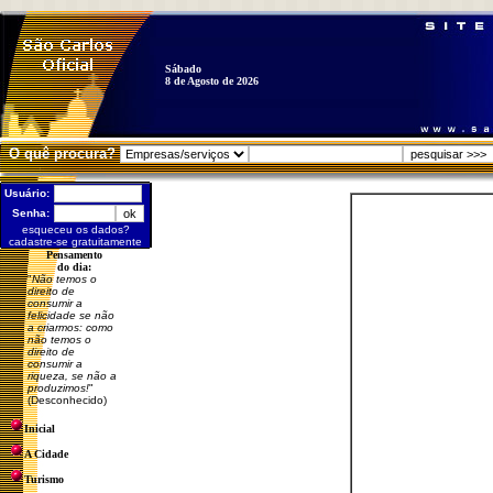
Sábado
8 de Agosto de 2026
O quê procura?
Usuário:
Senha:
esqueceu os dados?
cadastre-se gratuitamente
Pensamento
do dia:
"
Não temos o
direito de
consumir a
felicidade se não
a criarmos: como
não temos o
direito de
consumir a
riqueza, se não a
produzimos!
"
(Desconhecido)
Inicial
A Cidade
Turismo