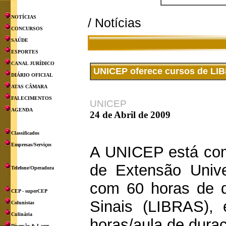
NOTÍCIAS
/ Notícias
CONCURSOS
SAÚDE
ESPORTES
CANAL JURÍDICO
UNICEP oferece cursos de LIB
DIÁRIO OFICIAL
ATAS CÂMARA
FALECIMENTOS
UNICEP
AGENDA
24 de Abril de 2009
Classificados
Empresas/Serviços
A UNICEP está com 
de Extensão Univer
Telefone/Operadora
com 60 horas de d
CEP - superCEP
Sinais (LIBRAS),
Colunistas
Culinária
horas/aula de dura
Diversão & Lazer