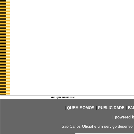
indique nosso site
|
QUEM SOMOS
|
PUBLICIDADE
|
FA
|
powered 
São Carlos Oficial é um serviço desenvol