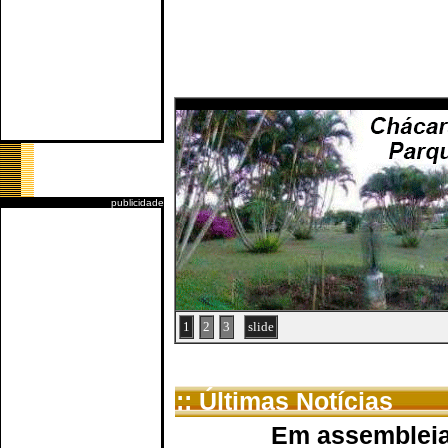
publicidade
1
2
3
slide
:: Últimas Notícias
Em assembleia