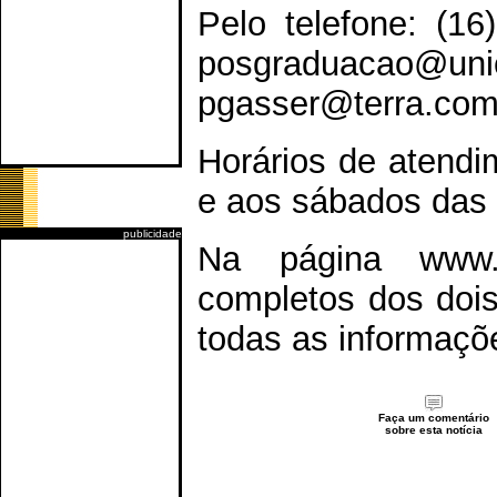
Pelo telefone: (16
posgraduac
pgasser@terra.com.
Horários de atendi
e aos sábados das 
publicidade
Na página www.u
completos dos doi
todas as informaçõ
Faça um comentário
sobre esta notícia