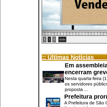
1
2
3
slide
:: Últimas Notícias
Em assembleia
encerram grev
Nesta quarta-feira (
os servidores públic
proposta ...
Prefeitura pro
A Prefeitura de São 