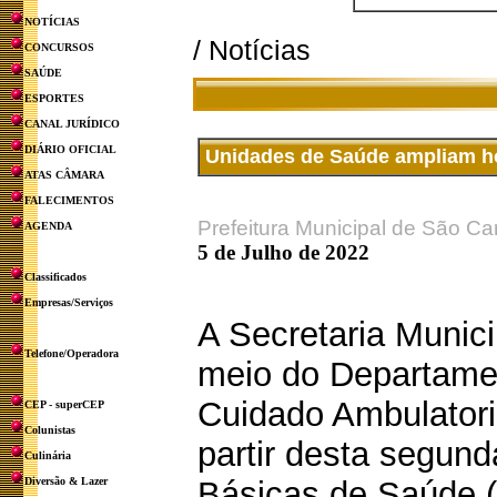
NOTÍCIAS
/ Notícias
CONCURSOS
SAÚDE
ESPORTES
CANAL JURÍDICO
DIÁRIO OFICIAL
Unidades de Saúde ampliam ho
ATAS CÂMARA
FALECIMENTOS
Prefeitura Municipal de São Ca
AGENDA
5 de Julho de 2022
Classificados
Empresas/Serviços
A Secretaria Munic
Telefone/Operadora
meio do Departame
Cuidado Ambulatori
CEP - superCEP
Colunistas
partir desta segund
Culinária
Diversão & Lazer
Básicas de Saúde (