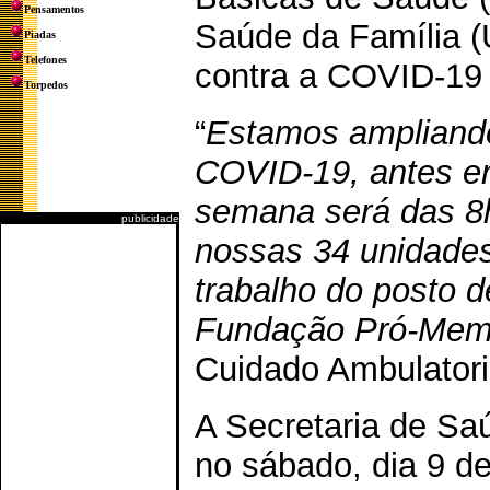
Pensamentos
Saúde da Família (
Piadas
Telefones
contra a COVID-19 
Torpedos
“
Estamos ampliando
COVID-19, antes er
semana será das 8h
publicidade
nossas 34 unidade
trabalho do posto 
Fundação Pró-Mem
Cuidado Ambulatori
A Secretaria de Sa
no sábado, dia 9 de