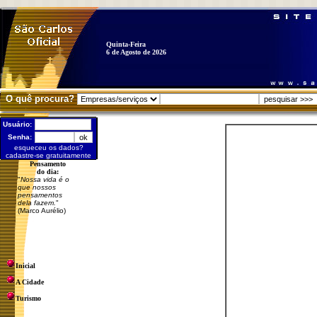
Quinta-Feira
6 de Agosto de 2026
O quê procura?
Usuário:
Senha:
esqueceu os dados?
cadastre-se gratuitamente
Pensamento
do dia:
"
Nossa vida é o
que nossos
pensamentos
dela fazem.
"
(Marco Aurélio)
Inicial
A Cidade
Turismo