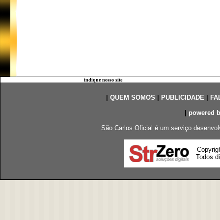
indique nosso site
|
QUEM SOMOS
|
PUBLICIDADE
|
FA
|
powered 
São Carlos Oficial é um serviço desenvol
Copyrig
Todos di