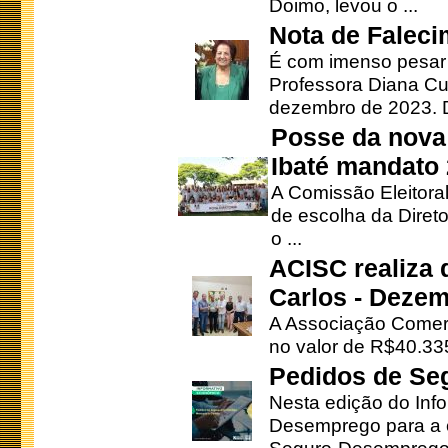
Doimo, levou o ...
Nota de Faleci
É com imenso pesar
Professora Diana Cu
dezembro de 2023. Di
Posse da nova 
Ibaté mandato
A Comissão Eleitora
de escolha da Direto
o ...
ACISC realiza 
Carlos - Deze
A Associação Comerc
no valor de R$40.335
Pedidos de Se
Nesta edição do Inf
Desemprego para a c