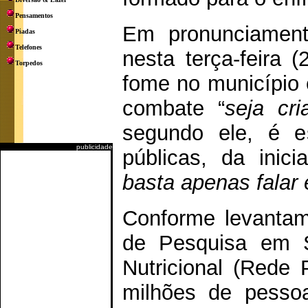
Pensamentos
Em pronunciament
Piadas
Telefones
nesta terça-feira 
Torpedos
fome no município 
combate “
seja cr
segundo ele, é es
publicidade
públicas, da inic
basta apenas falar e
Conforme levantam
de Pesquisa em S
Nutricional (Rede 
milhões de pesso