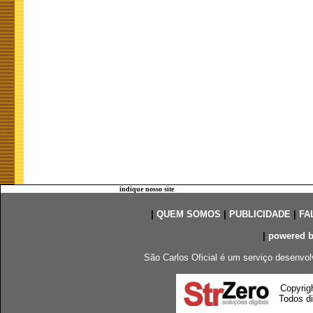
indique nosso site
|
QUEM SOMOS
|
PUBLICIDADE
|
FA
|
powered 
São Carlos Oficial é um serviço desenvol
Copyrig
Todos di