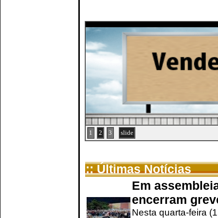
1
2
3
slide
:: Últimas Notícias
Em assembleia
encerram grev
Nesta quarta-feira (