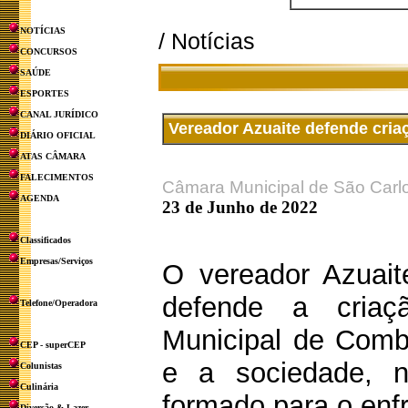
NOTÍCIAS
/ Notícias
CONCURSOS
SAÚDE
ESPORTES
CANAL JURÍDICO
Vereador Azuaite defende cri
DIÁRIO OFICIAL
ATAS CÂMARA
FALECIMENTOS
Câmara Municipal de São Carl
AGENDA
23 de Junho de 2022
Classificados
Empresas/Serviços
O vereador Azuait
defende a cria
Telefone/Operadora
Municipal de Comb
CEP - superCEP
e a sociedade, n
Colunistas
Culinária
formado para o enf
Diversão & Lazer