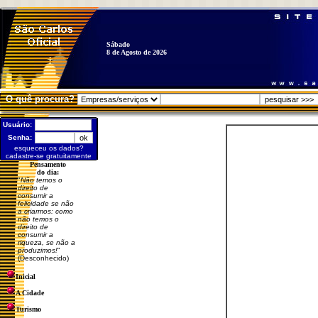
Sábado
8 de Agosto de 2026
O quê procura?
Usuário:
Senha:
esqueceu os dados?
cadastre-se gratuitamente
Pensamento
do dia:
"
Não temos o
direito de
consumir a
felicidade se não
a criarmos: como
não temos o
direito de
consumir a
riqueza, se não a
produzimos!
"
(Desconhecido)
Inicial
A Cidade
Turismo