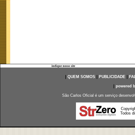
indique nosso site
|
QUEM SOMOS
|
PUBLICIDADE
|
FA
|
powered 
São Carlos Oficial é um serviço desenvol
Copyrig
Todos di