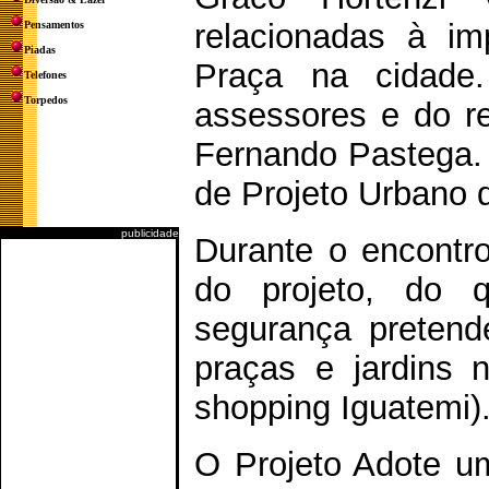
relacionadas à i
Pensamentos
Piadas
Praça na cidade
Telefones
Torpedos
assessores e do re
Fernando Pastega. 
de Projeto Urbano d
publicidade
Durante o encontr
do projeto, do 
segurança pretend
praças e jardins 
shopping Iguatemi)
O Projeto Adote um