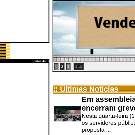
publicidade
1
2
3
slide
:: Últimas Notícias
Em assembleia
encerram grev
Nesta quarta-feira (
os servidores públic
proposta ...