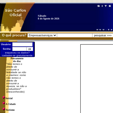
Sábado
8 de Agosto de 2026
O quê procura?
Usuário:
Senha:
esqueceu os dados?
cadastre-se gratuitamente
Pensamento
do dia:
"
Não temos o
direito de
consumir a
felicidade se não
a criarmos: como
não temos o
direito de
consumir a
riqueza, se não a
produzimos!
"
(Desconhecido)
Inicial
A Cidade
Turismo