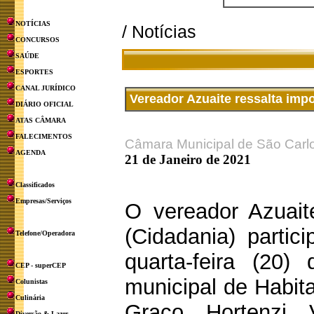
NOTÍCIAS
/ Notícias
CONCURSOS
SAÚDE
ESPORTES
CANAL JURÍDICO
Vereador Azuaite ressalta imp
DIÁRIO OFICIAL
ATAS CÂMARA
FALECIMENTOS
Câmara Municipal de São Carl
AGENDA
21 de Janeiro de 2021
Classificados
Empresas/Serviços
O vereador Azuait
(Cidadania) parti
Telefone/Operadora
quarta-feira (20
CEP - superCEP
municipal de Habit
Colunistas
Culinária
Graco Hortenzi V
Diversão & Lazer