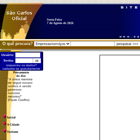
Sexta-Feira
7 de Agosto de 2026
O quê procura?
Usuário:
Senha:
esqueceu os dados?
cadastre-se gratuitamente
Pensamento
do dia:
"
A única maneira
de seguir nossos
sonhos é sendo
generoso
conosco
mesmos!
"
(Paulo Coelho)
Inicial
A Cidade
Turismo