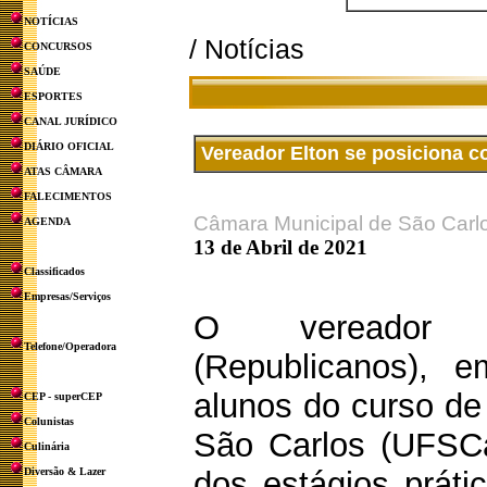
NOTÍCIAS
/ Notícias
CONCURSOS
SAÚDE
ESPORTES
CANAL JURÍDICO
DIÁRIO OFICIAL
Vereador Elton se posiciona 
ATAS CÂMARA
FALECIMENTOS
Câmara Municipal de São Carl
AGENDA
13 de Abril de 2021
Classificados
Empresas/Serviços
O vereador E
Telefone/Operadora
(Republicanos), 
alunos do curso de
CEP - superCEP
Colunistas
São Carlos (UFSCar
Culinária
Diversão & Lazer
dos estágios prát