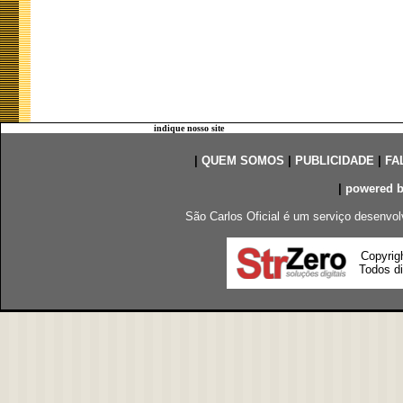
indique nosso site
|
QUEM SOMOS
|
PUBLICIDADE
|
FA
|
powered 
São Carlos Oficial é um serviço desenvol
Copyrig
Todos di