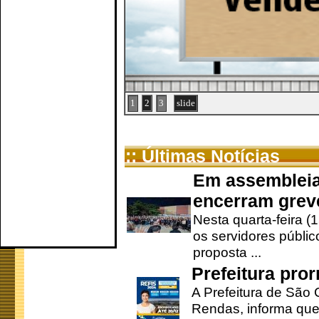
1
2
3
slide
:: Últimas Notícias
Em assembleia
encerram grev
Nesta quarta-feira (
os servidores públic
proposta ...
Prefeitura pro
A Prefeitura de São 
Rendas, informa que