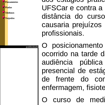
Pensamentos
UFSCar e contra a 
Piadas
Telefones
distância do curs
Torpedos
causaria prejuízos 
profissionais.
O posicionamento
publicidade
ocorrido na tarde d
audiência públic
presencial de está
de frente do co
enfermagem, fisiote
O curso de medi