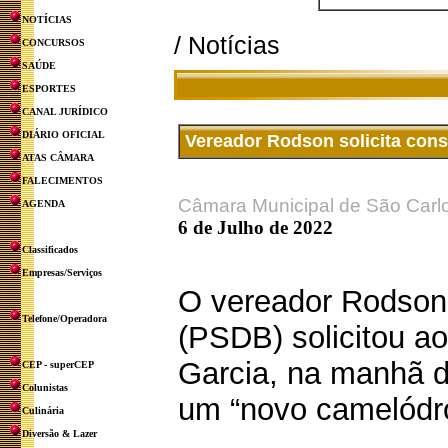
NOTÍCIAS
/ Notícias
CONCURSOS
SAÚDE
ESPORTES
CANAL JURÍDICO
DIÁRIO OFICIAL
Vereador Rodson solicita con
ATAS CÂMARA
FALECIMENTOS
Câmara Municipal de São Carl
AGENDA
6 de Julho de 2022
Classificados
Empresas/Serviços
O vereador Rodso
Telefone/Operadora
(PSDB) solicitou ao 
Garcia, na manhã d
CEP - superCEP
Colunistas
um “novo camelódro
Culinária
Diversão & Lazer