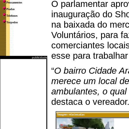
O parlamentar apro
Pensamentos
Piadas
inauguração do Sho
Telefones
na baixada do merc
Torpedos
Voluntários, para f
comerciantes loca
esse para trabalha
publicidade
“
O bairro Cidade Ar
merece um local de
ambulantes, o qual
destaca o vereador
Imagens relacionadas: