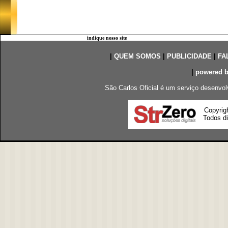
indique nosso site
|
QUEM SOMOS
|
PUBLICIDADE
|
FA
|
powered 
São Carlos Oficial é um serviço desenvol
Copyrig
Todos di