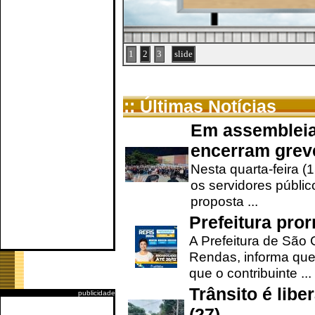
1
2
3
slide
:: Últimas Notícias
Em assembleia
encerram grev
Nesta quarta-feira (
os servidores públic
proposta ...
Prefeitura pro
A Prefeitura de São 
Rendas, informa que
que o contribuinte ...
Trânsito é lib
publicidade
(27)