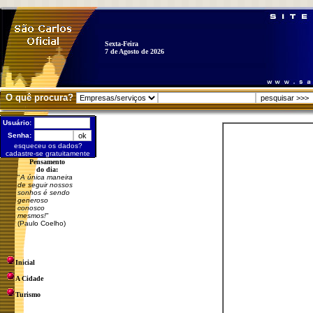
Sexta-Feira
7 de Agosto de 2026
O quê procura?
Usuário:
Senha:
esqueceu os dados?
cadastre-se gratuitamente
Pensamento
do dia:
"
A única maneira
de seguir nossos
sonhos é sendo
generoso
conosco
mesmos!
"
(Paulo Coelho)
Inicial
A Cidade
Turismo