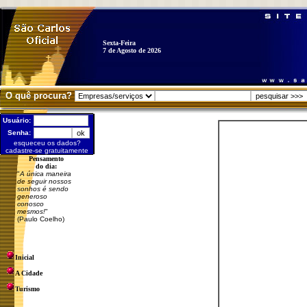
Sexta-Feira
7 de Agosto de 2026
O quê procura?
Usuário:
Senha:
esqueceu os dados?
cadastre-se gratuitamente
Pensamento
do dia:
"
A única maneira
de seguir nossos
sonhos é sendo
generoso
conosco
mesmos!
"
(Paulo Coelho)
Inicial
A Cidade
Turismo