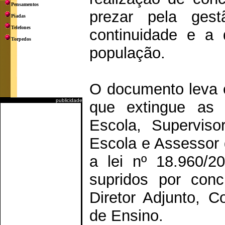
Pensamentos
prezar pela gest
Piadas
Telefones
continuidade e a 
Torpedos
população.
O documento leva e
publicidade
que extingue as f
Escola, Superviso
Escola e Assessor 
a lei nº 18.960/
supridos por conc
Diretor Adjunto, 
de Ensino.