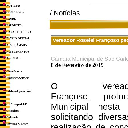
NOTÍCIAS
/ Notícias
CONCURSOS
SAÚDE
ESPORTES
CANAL JURÍDICO
DIÁRIO OFICIAL
Vereador Roselei Françoso ped
ATAS CÂMARA
FALECIMENTOS
Câmara Municipal de São Carl
AGENDA
8 de Fevereiro de 2019
Classificados
Empresas/Serviços
O veread
Telefone/Operadora
Françoso, prot
Municipal nesta 
CEP - superCEP
Colunistas
solicitando divers
Culinária
Diversão & Lazer
realização de conc