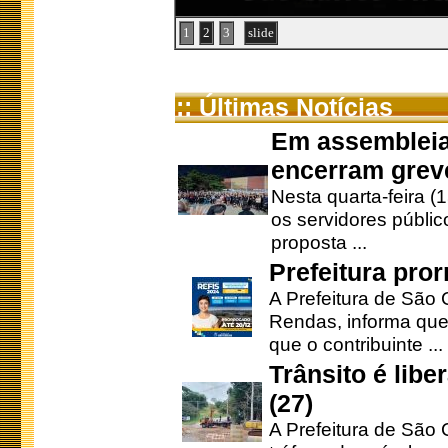
1
2
3
slide
:: Últimas Notícias
Em assembleia
encerram grev
Nesta quarta-feira (
os servidores públic
proposta ...
Prefeitura pro
A Prefeitura de São 
Rendas, informa que
que o contribuinte ...
Trânsito é lib
(27)
A Prefeitura de São C