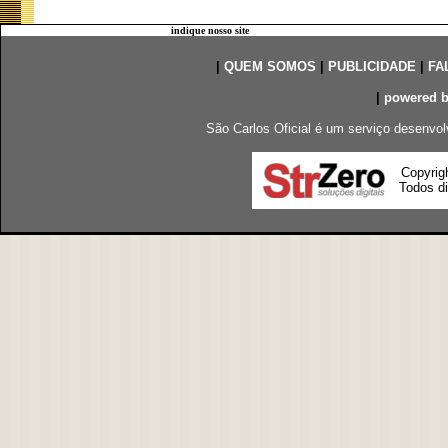
indique nosso site
|
QUEM SOMOS
|
PUBLICIDADE
|
FA
|
powered 
São Carlos Oficial é um serviço desenvol
Copyrig
Todos di