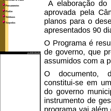
A elaboração do 
Pensamentos
aprovada pela Câm
Piadas
Telefones
planos para o des
Torpedos
apresentados 90 di
O Programa é resul
de governo, que pr
publicidade
assumidos com a po
O documento, d
constitui-se em u
do governo munic
instrumento de ge
programa vai além d