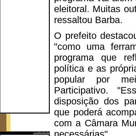
eleitoral. Muitas o
ressaltou Barba.
O prefeito destaco
"como uma ferram
programa que refl
política e as própr
popular por me
Participativo. "
disposição dos pa
que poderá acompa
com a Câmara Muni
necessárias".
publicidade