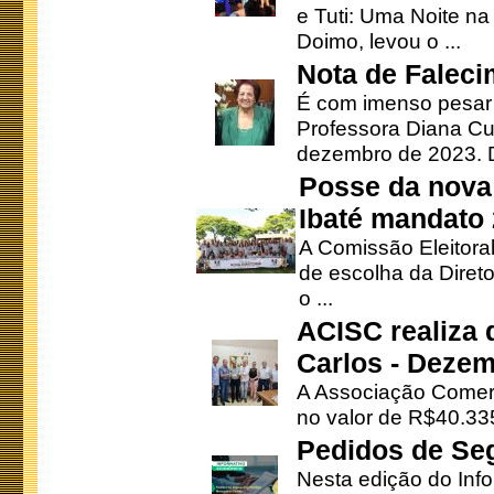
e Tuti: Uma Noite na
Doimo, levou o ...
Nota de Faleci
É com imenso pesar
Professora Diana Cu
dezembro de 2023. Di
Posse da nova 
Ibaté mandato
A Comissão Eleitora
de escolha da Direto
o ...
ACISC realiza 
Carlos - Deze
A Associação Comerc
no valor de R$40.335
Pedidos de Se
Nesta edição do Inf