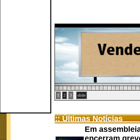
1
2
3
slide
:: Últimas Notícias
Em assembleia
encerram grev