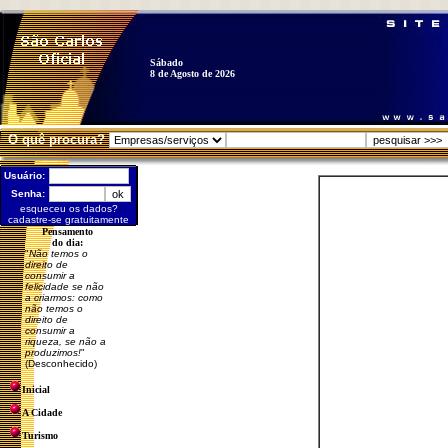
Sábado
8 de Agosto de 2026
O quê procura?
Usuário:
Senha:
esqueceu os dados?
cadastre-se gratuitamente
Pensamento
do dia:
"
Não temos o
direito de
consumir a
felicidade se não
a criarmos: como
não temos o
direito de
consumir a
riqueza, se não a
produzimos!
"
(Desconhecido)
Inicial
A Cidade
Turismo