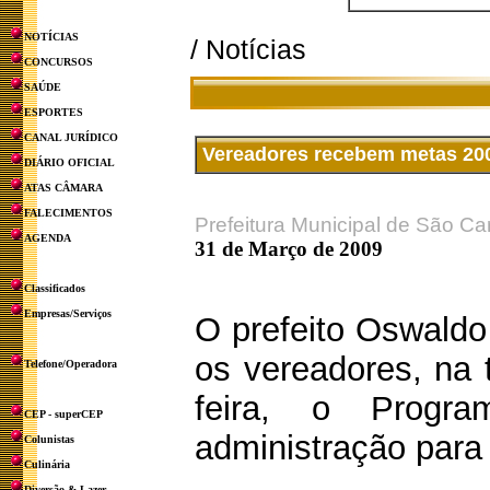
NOTÍCIAS
/ Notícias
CONCURSOS
SAÚDE
ESPORTES
CANAL JURÍDICO
Vereadores recebem metas 20
DIÁRIO OFICIAL
ATAS CÂMARA
FALECIMENTOS
Prefeitura Municipal de São Ca
AGENDA
31 de Março de 2009
Classificados
Empresas/Serviços
O prefeito Oswaldo
os vereadores, na 
Telefone/Operadora
feira, o Prog
CEP - superCEP
administração para
Colunistas
Culinária
Diversão & Lazer