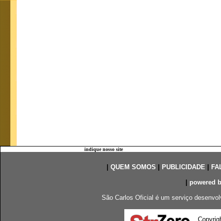
indique nosso site
|
QUEM SOMOS
|
PUBLICIDADE
|
FA
|
powered 
São Carlos Oficial é um serviço desenvol
Copyrig