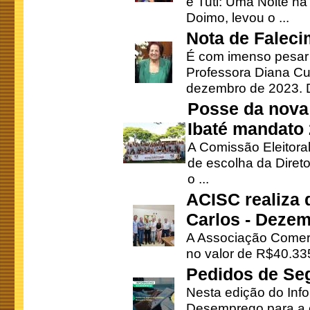
e Tuti: Uma Noite na
Doimo, levou o ...
Nota de Faleci
É com imenso pesar
Professora Diana Cu
dezembro de 2023. Di
Posse da nova 
Ibaté mandato
A Comissão Eleitora
de escolha da Direto
o ...
ACISC realiza 
Carlos - Deze
A Associação Comerc
no valor de R$40.335
Pedidos de Se
Nesta edição do Inf
Desemprego para a c