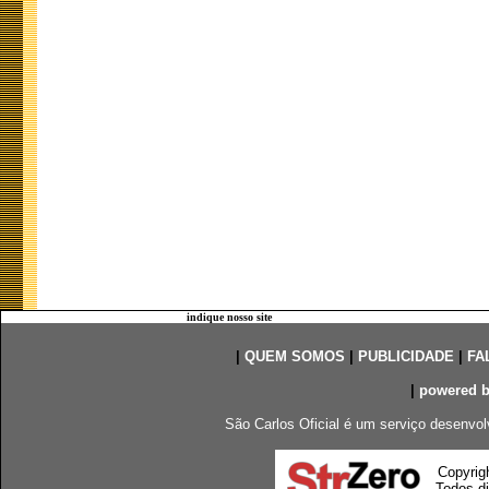
indique nosso site
|
QUEM SOMOS
|
PUBLICIDADE
|
FA
|
powered 
São Carlos Oficial é um serviço desenvol
Copyrig
Todos di