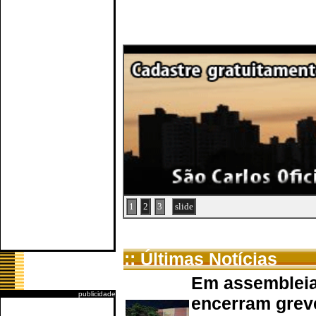
1
2
3
slide
:: Últimas Notícias
Em assembleia
publicidade
encerram grev