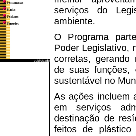
Pensamentos
serviços do Legi
Piadas
Telefones
ambiente.
Torpedos
O Programa parte
Poder Legislativo,
corretas, gerando
publicidade
de suas funções, 
sustentável no Muni
As ações incluem a
em serviços admi
destinação de resí
feitos de plástic