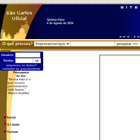
Quinta-Feira
6 de Agosto de 2026
O quê procura?
Usuário:
Senha:
esqueceu os dados?
cadastre-se gratuitamente
Pensamento
do dia:
"
Nossa vida é o
que nossos
pensamentos
dela fazem.
"
(Marco Aurélio)
Inicial
A Cidade
Turismo