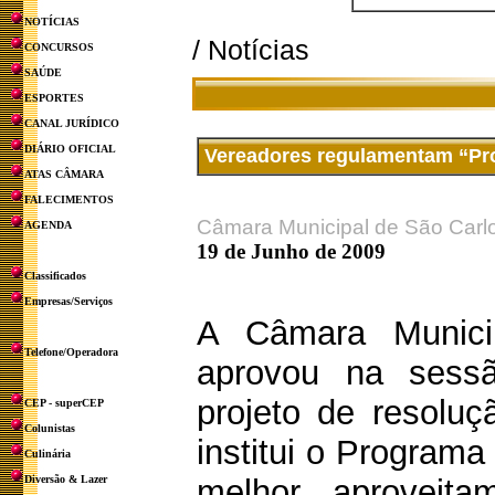
NOTÍCIAS
/ Notícias
CONCURSOS
SAÚDE
ESPORTES
CANAL JURÍDICO
DIÁRIO OFICIAL
Vereadores regulamentam “Pr
ATAS CÂMARA
FALECIMENTOS
Câmara Municipal de São Carl
AGENDA
19 de Junho de 2009
Classificados
Empresas/Serviços
A Câmara Munici
Telefone/Operadora
aprovou na sessão
projeto de resoluç
CEP - superCEP
Colunistas
institui o Program
Culinária
Diversão & Lazer
melhor aproveita