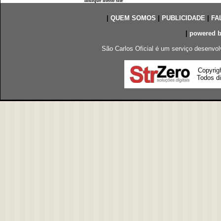
indique nosso site
|
QUEM SOMOS
|
PUBLICIDADE
|
FA
|
powered 
São Carlos Oficial é um serviço desenvol
Copyrig
Todos di