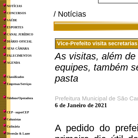
NOTÍCIAS
/ Notícias
CONCURSOS
SAÚDE
ESPORTES
CANAL JURÍDICO
DIÁRIO OFICIAL
Vice-Prefeito visita secretari
ATAS CÂMARA
As visitas, além de
FALECIMENTOS
AGENDA
equipes, também se
pasta
Classificados
Empresas/Serviços
Prefeitura Municipal de São Ca
Telefone/Operadora
6 de Janeiro de 2021
CEP - superCEP
Colunistas
A pedido do prefei
Culinária
Diversão & Lazer