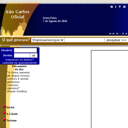
Sexta-Feira
7 de Agosto de 2026
O quê procura?
Usuário:
Senha:
esqueceu os dados?
cadastre-se gratuitamente
Pensamento
do dia:
"
A única maneira
de seguir nossos
sonhos é sendo
generoso
conosco
mesmos!
"
(Paulo Coelho)
Inicial
A Cidade
Turismo