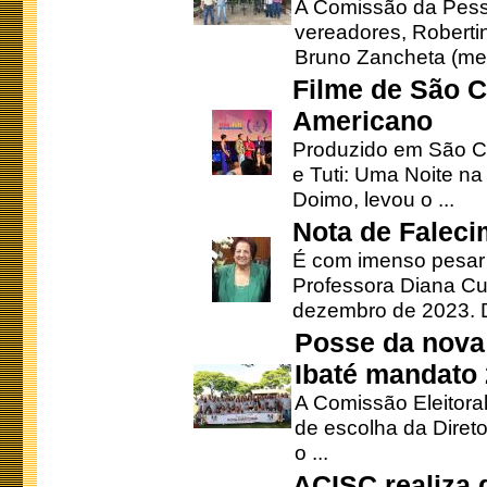
A Comissão da Pesso
vereadores, Robertinh
Bruno Zancheta (mem
Filme de São C
Americano
Produzido em São Ca
e Tuti: Uma Noite na
Doimo, levou o ...
Nota de Faleci
É com imenso pesar
Professora Diana Cu
dezembro de 2023. Di
Posse da nova 
Ibaté mandato
A Comissão Eleitora
de escolha da Direto
o ...
ACISC realiza 