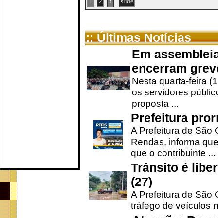
1
2
3
slide
:: Últimas Notícias
Em assembleia
encerram grev
Nesta quarta-feira (
os servidores públic
proposta ...
Prefeitura pro
A Prefeitura de São 
Rendas, informa que
que o contribuinte ...
Trânsito é lib
(27)
A Prefeitura de São C
tráfego de veículos 