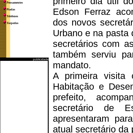
primeiro dia útil d
Pensamentos
Edson Ferraz ac
Piadas
Telefones
dos novos secretá
Torpedos
Urbano e na pasta 
secretários com as
também serviu pa
publicidade
mandato.
A primeira visita
Habitação e Desen
prefeito, acompa
secretário de E
apresentaram para
atual secretário da