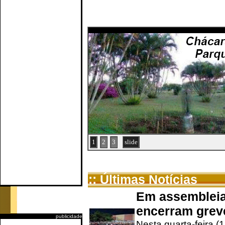
1
2
3
slide
:: Últimas Notícias
Em assembleia
encerram grev
publicidade
Nesta quarta-feira (