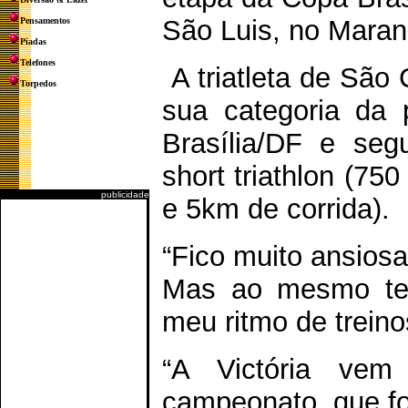
São Luis, no Maran
Pensamentos
Piadas
Telefones
A triatleta de São
Torpedos
sua categoria da 
Brasília/DF e seg
short triathlon (75
publicidade
e 5km de corrida).
“Fico muito ansiosa
Mas ao mesmo tem
meu ritmo de treinos
“A Victória vem
campeonato, que f