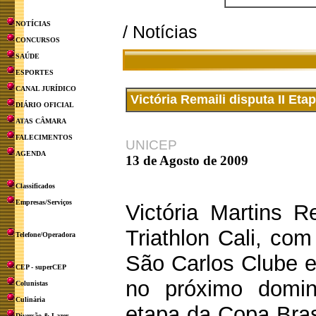
NOTÍCIAS
/ Notícias
CONCURSOS
SAÚDE
ESPORTES
CANAL JURÍDICO
Victória Remaili disputa II Eta
DIÁRIO OFICIAL
ATAS CÂMARA
FALECIMENTOS
UNICEP
AGENDA
13 de Agosto de 2009
Classificados
Empresas/Serviços
Victória Martins R
Triathlon Cali, com
Telefone/Operadora
São Carlos Clube 
CEP - superCEP
no próximo domi
Colunistas
Culinária
etapa da Copa Brasi
Diversão & Lazer