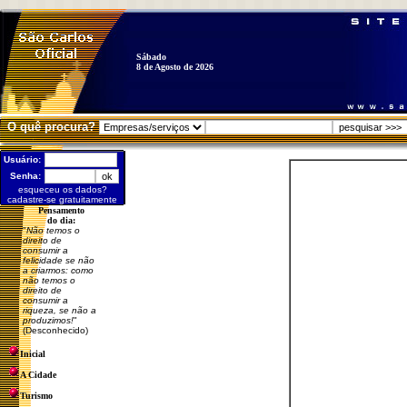
Sábado
8 de Agosto de 2026
O quê procura?
Usuário:
Senha:
esqueceu os dados?
cadastre-se gratuitamente
Pensamento
do dia:
"
Não temos o
direito de
consumir a
felicidade se não
a criarmos: como
não temos o
direito de
consumir a
riqueza, se não a
produzimos!
"
(Desconhecido)
Inicial
A Cidade
Turismo