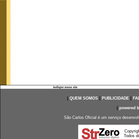
indique nosso site
|
QUEM SOMOS
|
PUBLICIDADE
|
FA
|
powered 
São Carlos Oficial é um serviço desenvol
Copyrig
Todos di