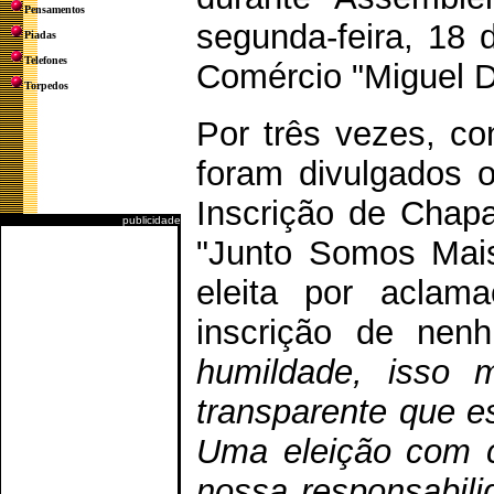
Pensamentos
segunda-feira, 18 d
Piadas
Telefones
Comércio "Miguel 
Torpedos
Por três vezes, co
foram divulgados 
Inscrição de Chap
publicidade
"Junto Somos Mais
eleita por acla
inscrição de nenh
humildade, isso m
transparente que e
Uma eleição com 
nossa responsabili