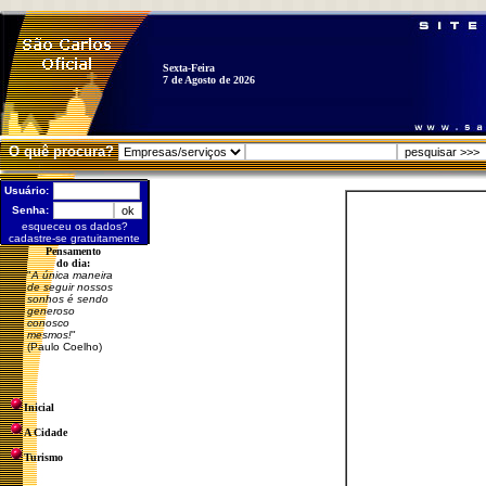
Sexta-Feira
7 de Agosto de 2026
O quê procura?
Usuário:
Senha:
esqueceu os dados?
cadastre-se gratuitamente
Pensamento
do dia:
"
A única maneira
de seguir nossos
sonhos é sendo
generoso
conosco
mesmos!
"
(Paulo Coelho)
Inicial
A Cidade
Turismo