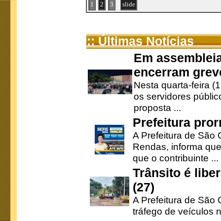
1
2
3
slide
:: Últimas Notícias
Em assembleia
encerram grev
Nesta quarta-feira (
os servidores públic
proposta ...
Prefeitura pro
A Prefeitura de São 
Rendas, informa que
que o contribuinte ...
Trânsito é lib
(27)
A Prefeitura de São C
tráfego de veículos 