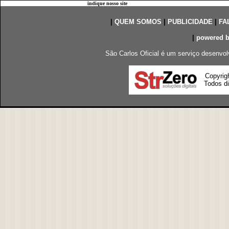
indique nosso site
|
QUEM SOMOS
|
PUBLICIDADE
|
FA
|
powered 
São Carlos Oficial é um serviço desenvol
Copyrig
Todos di