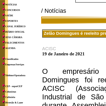
NOTÍCIAS
/ Notícias
CONCURSOS
SAÚDE
ESPORTES
CANAL JURÍDICO
DIÁRIO OFICIAL
Zelão Domingues é reeleito pr
ATAS CÂMARA
FALECIMENTOS
ACISC
AGENDA
19 de Janeiro de 2021
Classificados
Empresas/Serviços
O empresário
Telefone/Operadora
Domingues foi ree
ACISC (Associ
CEP - superCEP
Colunistas
Industrial de São
Culinária
Diversão & Lazer
durante Assemblei