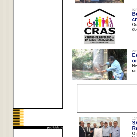
02/
Be
c
Os
qu
20/
Es
o
Ne
um
12/
S
publicidade
R
O 