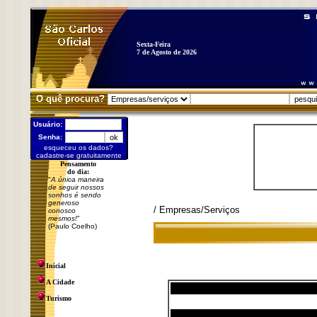
Sexta-Feira
7 de Agosto de 2026
O quê procura?
Usuário:
Senha:
esqueceu os dados?
cadastre-se gratuitamente
Pensamento
do dia:
"
A única maneira
de seguir nossos
sonhos é sendo
generoso
/ Empresas/Serviços
conosco
mesmos!
"
(Paulo Coelho)
Inicial
A Cidade
Turismo