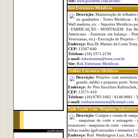
Site:
www.poliferro.com.br/site/
Rok Estruturas Metálicas
Descrição:
Manutenção de telhados e 
ou quadrados - Torres Metálicas - E
Wall madeira, etc. - Suportes Metálicos pa
- FABRICAÇÃO - MONTAGEM: Em Shed - E
Americano - Estrutura em balanço - Pos
Venezianas, etc) - Execução de Projetos - 
Endereço:
Rua Dr. Marino da Costa Terra,
CEP:
13567-640
Telefone:
(16) 3371-2156
e-mail:
rokestrutura@terra.com.br
Site:
Rok Estruturas Metálicas
Tonhão Estruturas Metálicas
Descrição:
Projetos com assinatura
grande, médio e pequeno porte. Ser
Endereço:
Av. Pres Juscelino Kubitschek,
CEP:
13571-410
Telefone:
(16) 9785-1062 / 8146-9681 / 
e-mail:
tonhaoestruturas@hotmail.com
Tudo Usado Com. Máquinas Industriais
Descrição:
Compra e venda de máquin
- maquinas de corte e usinagem - m
exaustores - maquinas de corte - esteiras -
telhas usadas (galvanizadas e amiantro) - t
publicidade
Endereço:
Rod. Washington Luiz, Km 232 -