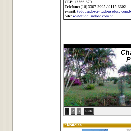
CEP:
13566-670
Telefone:
(16) 3307-2005 / 9115-3302
e-mail:
tudousadosc@tudousadosc.com.b
Site:
www.tudousadosc.com.br
1
2
3
slide
:: Notícias
30/