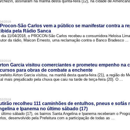
rchezin, assinaram na manhã desta quinta-feira (12), na cidade de Americana,
04/2018
Procon-São Carlos vem a público se manifestar contra a r
ibida pela Rádio Sanca
 dia 11/04/2018, o PROCON-São Carlos recebeu a consumidora Heloisa Lim
cutor da rádio, Maicon Ernesto, uma reclamação contra o Banco Bradesco ...
03/2018
rton Garcia visitou comerciantes e prometeu empenho na 
cursos para obras de combate a enchente
prefeito Airton Garcia visitou, na manhã desta quarta-feira (21), a região do 
cal mais prejudicado pela chuva que caiu na tarde de terça-feira (20). O ...
02/2018
tirão recolheu 111 caminhões de entulhos, pneus e sofás 
gelina e Ipanema no último sábado (17)
 último sábado (17), os bairros Santa Angelina e Ipanema receberam o Pro
rlos, desenvolvido pela Prefeitura com a participação de todas as ...