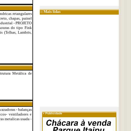
:: Mais lidas
ndricas retangulares
reto, chapas, painel
 Industrial - PROJETO
ouras do tipo Fink
s (Telhas, Lambris,
trutura Metálica de
vazadoras - balanças
»
Publicidade
cos- ventiladores e
ras metalicas usada -