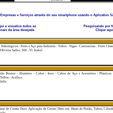
Empresas e Serviços através do seu smartphone usando o Aplicativo Sã
aqui e visualize todos as
Pesquisando por N
nais da área desejada
Clique aqu
Siderúrgicos - Ferro e Aço para Indústria - Tubos - Vigas - Cantoneiras - Ferro Chat
liveira Salles, 369 - Vl. Izabel
tão Bronze - Alumínio - Cobre - Inox - Cabos de Aço e Acessórios - Plásticos I
Teflon - Acrílico.
falla
ase de Cromo Duro. Aplicação de Cromo Duro em: Haste de Pistão, Tubos, Cilindr
osão.