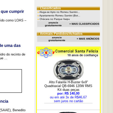
:: Classificados
 que cumprir
Aluga-se Apto no Romeu Santini...
Apartamento Romeu Santini (Bot...
Chácara no Parque Itaipu
ecido como LOAS –
anuncie
+ MAIS CLASSIFICADOS
gratuitamente
:: Animais Perdidos/Achados
anuncie
+ MAIS ANÚNCIOS
gratuitamente
 de uma das
idro do recinto de
e ...
ncia
 (SAAE), Benedito