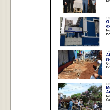
Ma
12/
O 
ex
No
lo
22/
Ai
re
O 
lo
20/
Mu
An
No
Ca