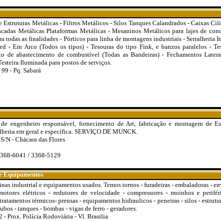
Estruturas Metálicas - Filtros Metálicos - Silos Tanques Calandrados - Caixas Cili
scadas Metálicas Plataformas Metálicas - Mesaninos Metálicos para lajes de conc
ra todas as finalidades - Pórticos para linha de montagens industriais - Serralheria
m Arco (Todos os tipos) - Tesouras do tipo Fink, e banzos paralelos - Tes
to de abastecimento de combustível (Todas as Bandeiras) - Fechamentos Laterai
Testeira Iluminada para postos de serviços.
 99 - Pq. Sabará
 de engenheiro responsável, fornecimento de Art, fabricação e montagem de Es
ralheria em geral e específica. SERVIÇO DE MUNCK.
 S/N - Chácara das Flores
3368-6041 / 3368-5129
 e Equipamentos
as industrial e equipamentos usados. Temos tornos - furadeiras - embaladoras - en
otores elétricos - redutores de velocidade - compressores - moinhos e periféri
 tratamentos térmicos- prensas - equipamentos hidraulicos - peneiras - silos - estrutu
ubos - tanques - bombas - vigas de ferro - geradores.
 Prox. Polícia Rodoviária - Vl. Brasilia