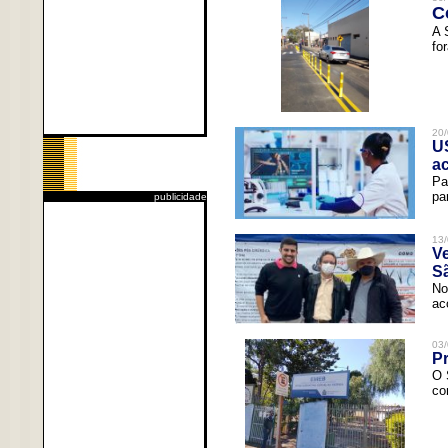
C
A 
fo
20/
U
a
Pa
pa
publicidade
13/
V
Sã
No
ac
03/
Pr
O 
co