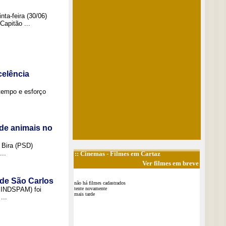
ta-feira (30/06)
Capitão ...
elência
tempo e esforço
de animais no
 Bira (PSD)
..
::
Cinemas
- Filmes em Cartaz
Ver filmes em breve
 de São Carlos
não há filmes cadastrados
(SINDSPAM) foi
tente novamente
mais tarde
...