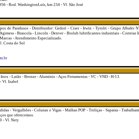
56 - Rod. WashingtonLuís, km 234 - Vl. São José
pos de Parafusos - Distribuidor: Gedori - Ciser - Irwin - Tyrolit - Grupo Albafer 
igimess - Brascola - Lincoln - Denver - Biolub lubrificantes industriais - Correias I
 Marcas - Atendimento Especializado.
l. Costa do Sol
m.br
- Inox - Latão - Bronze - Alumínio - Aços Ferramentas - VC - VND - H-13.
 Vl. Izabel
das - Vergalhões - Colunas e Vigas - Malhas POP - Treliças - Sapatas - Trabalha
iços que oferecemos.
0 - Vl. Nery