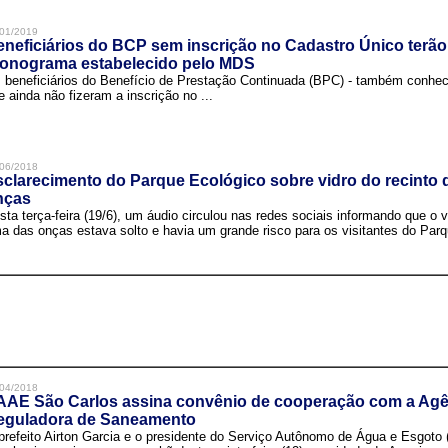
01/2019
neficiários do BCP sem inscrição no Cadastro Único terão
ronograma estabelecido pelo MDS
 beneficiários do Benefício de Prestação Continuada (BPC) - também conh
e ainda não fizeram a inscrição no ...
06/2018
clarecimento do Parque Ecológico sobre vidro do recinto
nças
sta terça-feira (19/6), um áudio circulou nas redes sociais informando que o v
a das onças estava solto e havia um grande risco para os visitantes do Parqu
04/2018
AAE São Carlos assina convênio de cooperação com a Agê
eguladora de Saneamento
prefeito Airton Garcia e o presidente do Serviço Autônomo de Água e Esgoto