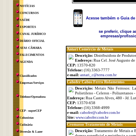
NOTÍCIAS
CONCURSOS
Acesse também o Guia de 
SAÚDE
ESPORTES
se preferir, clique 
CANAL JURÍDICO
empresas/profissio
DIÁRIO OFICIAL
ATAS CÂMARA
Antari Comércio de Metais
FALECIMENTOS
Descrição:
Distribuidora de Produtos 
Endereço:
Rua Cel. José Augusto de O
AGENDA
CEP:
13570-820
Telefone:
(16) 3363-7777
e-mail:
antari_c@terra.com.br
Classificados
Cabofer Cabos Ferro Rolamentos
Empresas/Serviços
Descrição:
Metais Não Ferrosos: La
Polietileno - Celeron - Poliuretanos - 
Telefone/Operadora
Endereço:
Rua Castro Alves, 480 - Jd. Lut
CEP:
13570-658
Telefone:
(16) 3368-4999
CEP - superCEP
e-mail:
cabofer@cabofer.com.br
Site:
www.cabofer.com.br
Colunistas
Cromasso Tratamento de Metais
Culinária
Descrição:
Tratamento de Metais a B
Diversão & Lazer
dureza superficial e resistência a corr