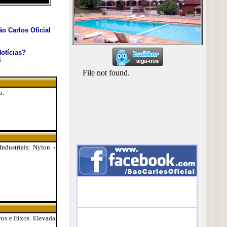
o Carlos Oficial
otícias?
i
o.
ndustriais: Nylon -
os e Eixos. Elevada