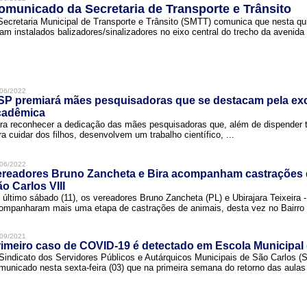
omunicado da Secretaria de Transporte e Trânsito
Secretaria Municipal de Transporte e Trânsito (SMTT) comunica que nesta quin
ram instalados balizadores/sinalizadores no eixo central do trecho da avenida 
06/2022
SP premiará mães pesquisadoras que se destacam pela exc
cadêmica
ra reconhecer a dedicação das mães pesquisadoras que, além de dispender 
ra cuidar dos filhos, desenvolvem um trabalho científico, ...
06/2022
ereadores Bruno Zancheta e Bira acompanham castrações 
o Carlos VIII
 último sábado (11), os vereadores Bruno Zancheta (PL) e Ubirajara Teixeira -
ompanharam mais uma etapa de castrações de animais, desta vez no Bairro .
09/2021
imeiro caso de COVID-19 é detectado em Escola Municipal
Sindicato dos Servidores Públicos e Autárquicos Municipais de São Carlos 
municado nesta sexta-feira (03) que na primeira semana do retorno das aulas 