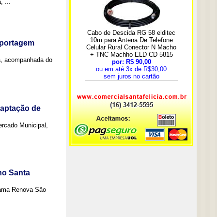
 ...
eportagem
a, acompanhada do
captação de
Mercado Municipal,
no Santa
grama Renova São