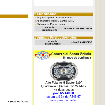
:: Classificados
Aluga-se Apto no Romeu Santini...
Apartamento Romeu Santini (Bot...
Chácara no Parque Itaipu
anuncie
+ MAIS CLASSIFICADOS
gratuitamente
:: Animais Perdidos/Achados
anuncie
+ MAIS ANÚNCIOS
gratuitamente
+ MAIS NOTÍCIAS