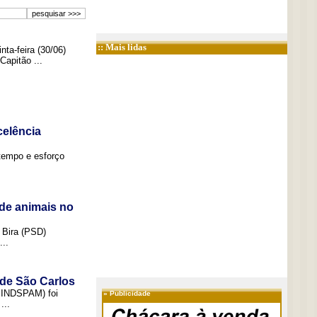
:: Mais lidas
ta-feira (30/06)
Capitão ...
elência
tempo e esforço
de animais no
 Bira (PSD)
..
 de São Carlos
(SINDSPAM) foi
»
Publicidade
...