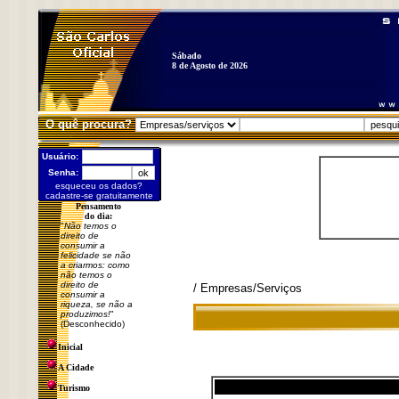
Sábado
8 de Agosto de 2026
O quê procura?
Usuário:
Senha:
esqueceu os dados?
cadastre-se gratuitamente
Pensamento
do dia:
"
Não temos o
direito de
consumir a
felicidade se não
a criarmos: como
não temos o
direito de
/ Empresas/Serviços
consumir a
riqueza, se não a
produzimos!
"
(Desconhecido)
Inicial
A Cidade
Turismo