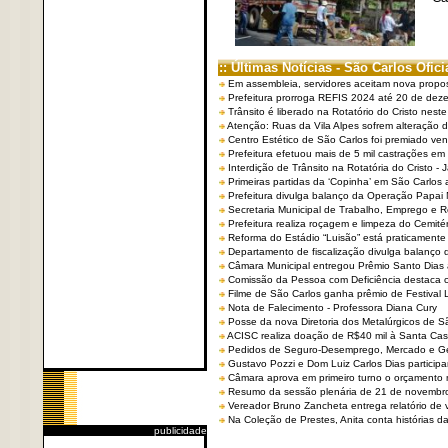
:: Últimas Notícias - São Carlos Ofici
Em assembleia, servidores aceitam nova propo
Prefeitura prorroga REFIS 2024 até 20 de dez
Trânsito é liberado na Rotatório do Cristo nest
Atenção: Ruas da Vila Alpes sofrem alteração de
Centro Estético de São Carlos foi premiado ven
Prefeitura efetuou mais de 5 mil castrações em
Interdição de Trânsito na Rotatória do Cristo - 
Primeiras partidas da ‘Copinha’ em São Carlos 
Prefeitura divulga balanço da Operação Papai
Secretaria Municipal de Trabalho, Emprego e
Prefeitura realiza roçagem e limpeza do Cemit
Reforma do Estádio “Luisão” está praticamente
Departamento de fiscalização divulga balanço 
Câmara Municipal entregou Prêmio Santo Dias a
Comissão da Pessoa com Deficiência destaca co
Filme de São Carlos ganha prêmio de Festival 
Nota de Falecimento - Professora Diana Cury
Posse da nova Diretoria dos Metalúrgicos de 
ACISC realiza doação de R$40 mil à Santa Ca
Pedidos de Seguro-Desemprego, Mercado e G
Gustavo Pozzi e Dom Luiz Carlos Dias partici
Câmara aprova em primeiro turno o orçamento 
Resumo da sessão plenária de 21 de novembr
Vereador Bruno Zancheta entrega relatório de v
Na Coleção de Prestes, Anita conta histórias da 
publicidade