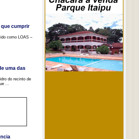
 que cumprir
ecido como LOAS –
 de uma das
idro do recinto de
e ...
ncia