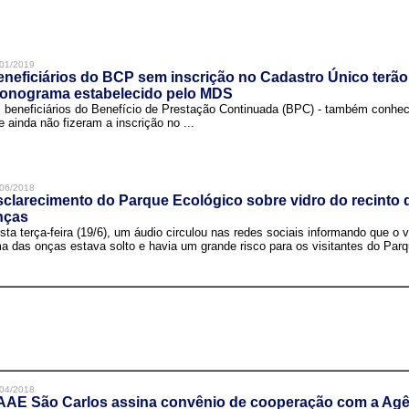
01/2019
neficiários do BCP sem inscrição no Cadastro Único terão
ronograma estabelecido pelo MDS
 beneficiários do Benefício de Prestação Continuada (BPC) - também conh
e ainda não fizeram a inscrição no ...
06/2018
clarecimento do Parque Ecológico sobre vidro do recinto
nças
sta terça-feira (19/6), um áudio circulou nas redes sociais informando que o v
a das onças estava solto e havia um grande risco para os visitantes do Parqu
04/2018
AAE São Carlos assina convênio de cooperação com a Agê