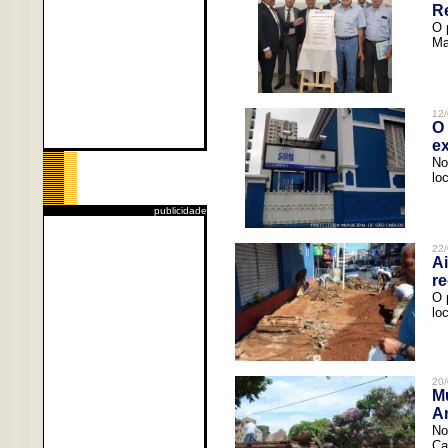
R
O 
Ma
12/
O 
ex
No
lo
publicidade
22/
Ai
re
O 
lo
20/
Mu
An
No
Ca