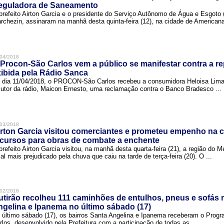
eguladora de Saneamento
prefeito Airton Garcia e o presidente do Serviço Autônomo de Água e Esgoto
rchezin, assinaram na manhã desta quinta-feira (12), na cidade de Americana,
04/2018
Procon-São Carlos vem a público se manifestar contra a r
ibida pela Rádio Sanca
 dia 11/04/2018, o PROCON-São Carlos recebeu a consumidora Heloisa Lim
cutor da rádio, Maicon Ernesto, uma reclamação contra o Banco Bradesco ...
03/2018
rton Garcia visitou comerciantes e prometeu empenho na 
cursos para obras de combate a enchente
prefeito Airton Garcia visitou, na manhã desta quarta-feira (21), a região do 
cal mais prejudicado pela chuva que caiu na tarde de terça-feira (20). O ...
02/2018
tirão recolheu 111 caminhões de entulhos, pneus e sofás 
gelina e Ipanema no último sábado (17)
 último sábado (17), os bairros Santa Angelina e Ipanema receberam o Pro
rlos, desenvolvido pela Prefeitura com a participação de todas as ...