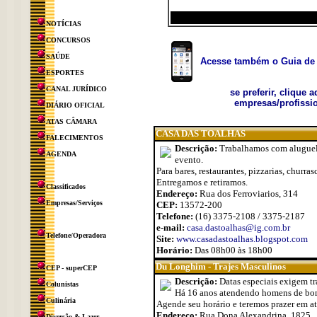
NOTÍCIAS
CONCURSOS
SAÚDE
Acesse também o Guia de 
ESPORTES
CANAL JURÍDICO
se preferir, clique 
empresas/profissio
DIÁRIO OFICIAL
ATAS CÂMARA
CASA DAS TOALHAS
FALECIMENTOS
Descrição:
Trabalhamos com aluguel d
AGENDA
evento.
Para bares, restaurantes, pizzarias, churra
Entregamos e retiramos.
Classificados
Endereço:
Rua dos Ferroviarios, 314
Empresas/Serviços
CEP:
13572-200
Telefone:
(16) 3375-2108 / 3375-2187
e-mail:
casa.dastoalhas@ig.com.br
Telefone/Operadora
Site:
www.casadastoalhas.blogspot.com
Horário:
Das 08h00 às 18h00
Du Longhim - Trajes Masculinos
CEP - superCEP
Descrição:
Datas especiais exigem tra
Colunistas
Há 16 anos atendendo homens de bo
Culinária
Agende seu horário e teremos prazer em at
Endereço:
Rua Dona Alexandrina, 1825
Diversão & Lazer