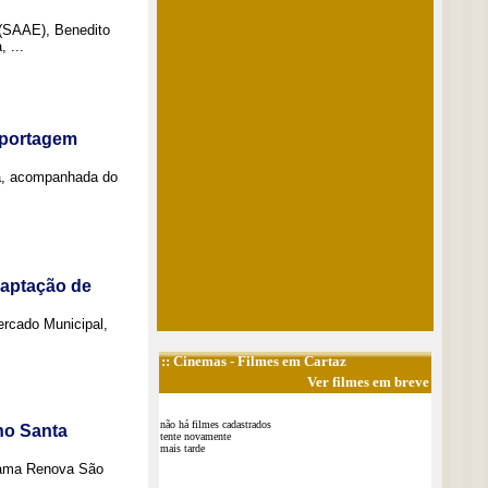
 (SAAE), Benedito
 ...
eportagem
a, acompanhada do
captação de
Mercado Municipal,
::
Cinemas
- Filmes em Cartaz
Ver filmes em breve
não há filmes cadastrados
no Santa
tente novamente
mais tarde
grama Renova São