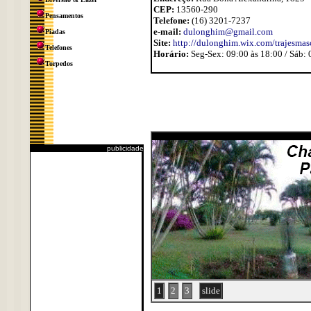
CEP:
13560-290
Pensamentos
Telefone:
(16) 3201-7237
e-mail:
dulonghim@gmail.com
Piadas
Site:
http://dulonghim.wix.com/trajesmas
Telefones
Horário:
Seg-Sex: 09:00 às 18:00 / Sáb: 
Torpedos
publicidade
1
2
3
slide