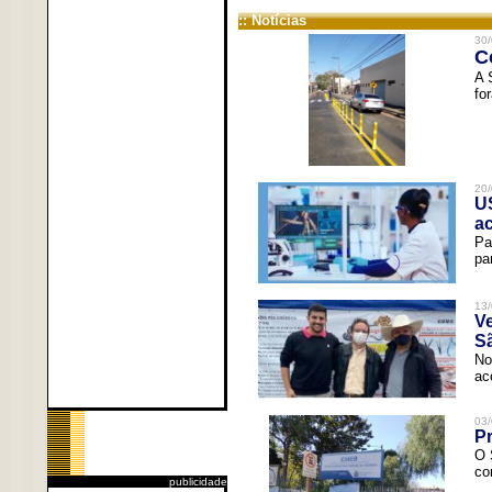
:: Notícias
30/
C
A 
fo
20/
U
a
Pa
pa
13/
V
Sã
No
ac
03/
Pr
O 
co
publicidade