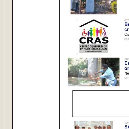
02/
Be
c
Os
qu
20/
Es
o
Ne
um
12/
S