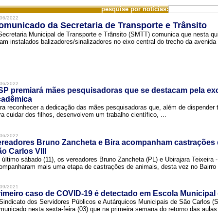
pesquise por notícias:
06/2022
omunicado da Secretaria de Transporte e Trânsito
Secretaria Municipal de Transporte e Trânsito (SMTT) comunica que nesta quin
ram instalados balizadores/sinalizadores no eixo central do trecho da avenida 
06/2022
SP premiará mães pesquisadoras que se destacam pela exc
cadêmica
ra reconhecer a dedicação das mães pesquisadoras que, além de dispender 
ra cuidar dos filhos, desenvolvem um trabalho científico, ...
06/2022
ereadores Bruno Zancheta e Bira acompanham castrações 
o Carlos VIII
 último sábado (11), os vereadores Bruno Zancheta (PL) e Ubirajara Teixeira -
ompanharam mais uma etapa de castrações de animais, desta vez no Bairro .
09/2021
imeiro caso de COVID-19 é detectado em Escola Municipal
Sindicato dos Servidores Públicos e Autárquicos Municipais de São Carlos 
municado nesta sexta-feira (03) que na primeira semana do retorno das aulas 