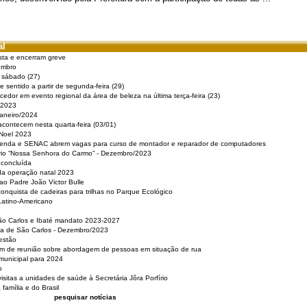
al
sta e encerram greve
embro
e sábado (27)
 sentido a partir de segunda-feira (29)
cedor em evento regional da área de beleza na última terça-feira (23)
 2023
Janeiro/2024
acontecem nesta quarta-feira (03/01)
 Noel 2023
 Renda e SENAC abrem vagas para curso de montador e reparador de computadores
ério “Nossa Senhora do Carmo” - Dezembro/2023
 concluída
da operação natal 2023
o Padre João Victor Bulle
nquista de cadeiras para trilhas no Parque Ecológico
Latino-Americano
São Carlos e Ibaté mandato 2023-2027
sa de São Carlos - Dezembro/2023
estão
pam de reunião sobre abordagem de pessoas em situação de rua
municipal para 2024
o
isitas a unidades de saúde à Secretária Jôra Porfírio
família e do Brasil
pesquisar notícias