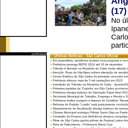
Ang
(17)
No úl
Ipan
Carlo
parti
publicidade
:: Últimas Notícias - São Carlos Oficial
Em assembleia, servidores aceitam nova proposta e enc
Prefeitura prorroga REFIS 2024 até 20 de dezembro
Trânsito é liberado na Rotatório do Cristo neste sábado 
Atenção: Ruas da Vila Alpes sofrem alteração de sentido 
Centro Estético de São Carlos foi premiado vencedor em 
Prefeitura efetuou mais de 5 mil castrações em 2023
Interdição de Trânsito na Rotatória do Cristo - Janeiro/2
Primeiras partidas da ‘Copinha’ em São Carlos acontecem
Prefeitura divulga balanço da Operação Papai Noel 202
Secretaria Municipal de Trabalho, Emprego e Renda e
Prefeitura realiza roçagem e limpeza do Cemitério “No
Reforma do Estádio “Luisão” está praticamente concluíd
Departamento de fiscalização divulga balanço da opera
Câmara Municipal entregou Prêmio Santo Dias ao Padre 
Comissão da Pessoa com Deficiência destaca conquista d
Filme de São Carlos ganha prêmio de Festival Latino-Am
Nota de Falecimento - Professora Diana Cury