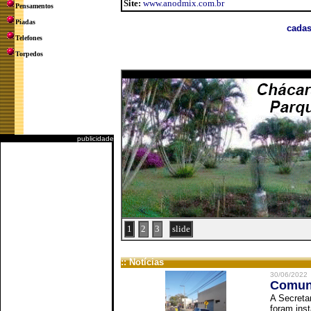
Site:
www.anodmix.com.br
Pensamentos
Piadas
cadas
Telefones
Torpedos
publicidade
1
2
3
slide
:: Notícias
30/06/2022
Comuni
A Secreta
foram inst