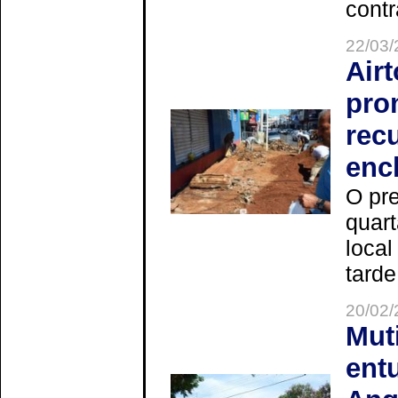
contr
22/03/
Air
pro
rec
enc
O pre
quart
local
tarde
20/02/
Mut
ent