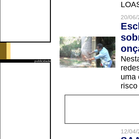
LOAS 
20/06/
Esc
sob
onç
Nesta
publicidade
redes
uma 
risco
12/04/