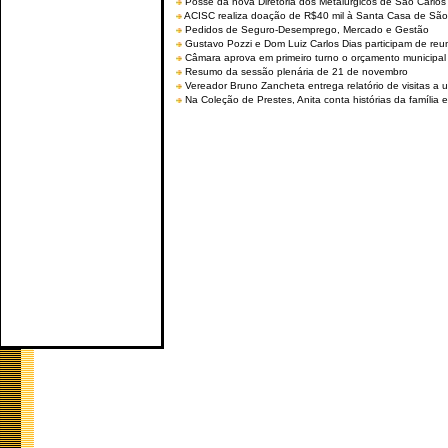
Posse da nova Diretoria dos Metalúrgicos de São Carlo
ACISC realiza doação de R$40 mil à Santa Casa de São
Pedidos de Seguro-Desemprego, Mercado e Gestão
Gustavo Pozzi e Dom Luiz Carlos Dias participam de re
Câmara aprova em primeiro turno o orçamento municipal
Resumo da sessão plenária de 21 de novembro
Vereador Bruno Zancheta entrega relatório de visitas a 
Na Coleção de Prestes, Anita conta histórias da família e