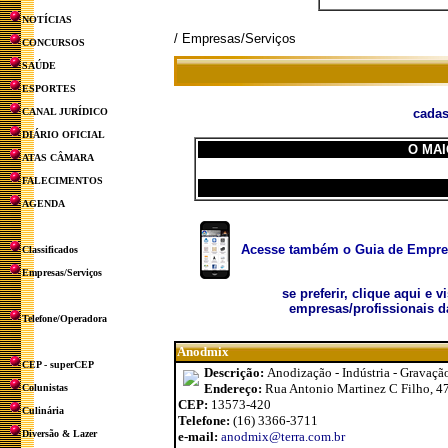
NOTÍCIAS
/ Empresas/Serviços
CONCURSOS
SAÚDE
ESPORTES
CANAL JURÍDICO
cadas
DIÁRIO OFICIAL
O MAI
ATAS CÂMARA
FALECIMENTOS
AGENDA
Acesse também o Guia de Empresa
Classificados
Empresas/Serviços
se preferir, clique aqui e v
empresas/profissionais d
Telefone/Operadora
Anodmix
CEP - superCEP
Descrição:
Anodização - Indústria - Gravaçã
Endereço:
Rua Antonio Martinez C Filho, 475 
Colunistas
CEP:
13573-420
Culinária
Telefone:
(16) 3366-3711
Diversão & Lazer
e-mail:
anodmix@terra.com.br