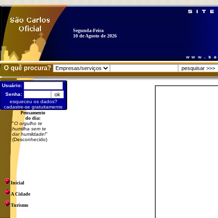
Segunda-Feira
10 de Agosto de 2026
O quê procura?
Usuário:
Senha:
esqueceu os dados?
cadastre-se gratuitamente
Pensamento
do dia:
"
O orgulho te
humilha sem te
dar humildade!
"
(Desconhecido)
Inicial
A Cidade
Turismo