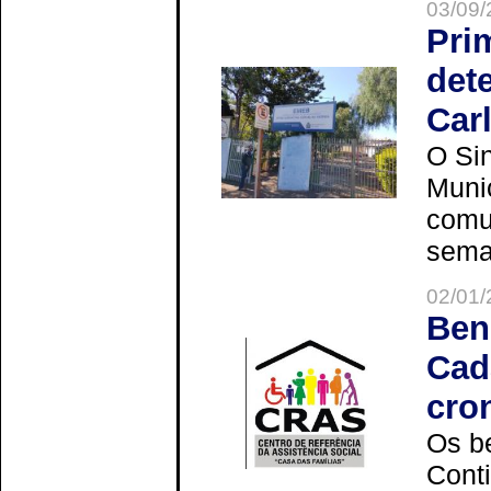
03/09/
Pri
det
Car
O Sin
Muni
comun
seman
02/01/
Ben
Cad
cro
Os be
Cont