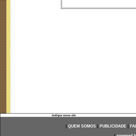
indique nosso site
|
QUEM SOMOS
|
PUBLICIDADE
|
FA
|
powered 