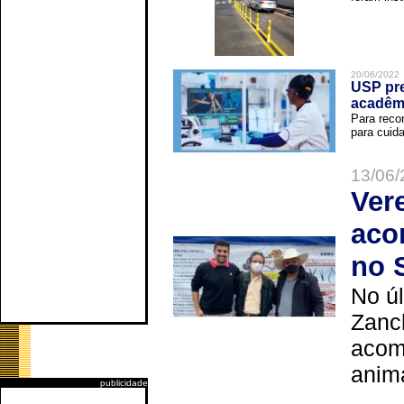
20/06/2022
USP pre
acadêm
Para reco
para cuida
13/06/
Ver
aco
no 
No úl
Zanch
acom
anima
publicidade