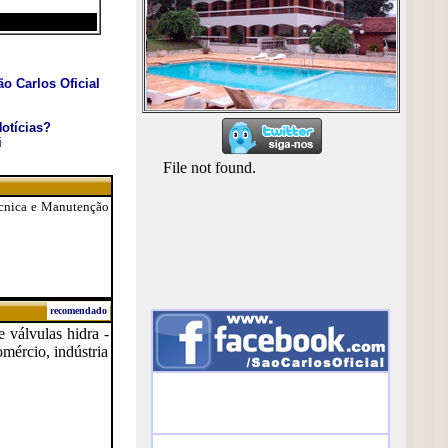
o Carlos Oficial
otícias?
i
Técnica e Manutenção
recomendado
e válvulas hidra -
omércio, indústria