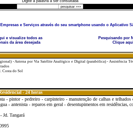
Digite a palavra a ser consultada
Empresas e Serviços através do seu smartphone usando o Aplicativo Sã
aqui e visualize todos as
Pesquisando por N
nais da área desejada
Clique aqu
ional) - Antena por Via Satélite Analógico e Digital (parabólica) - Assistência 
itados
. Costa do Sol
esidencial - 24 horas
sta - pintor - pedreiro - carpinteiro - manutenção de calhas e telhados 
água - antenista - reparos em geral - desentupimentos em residências, c
- Jd. Tangará
-0995