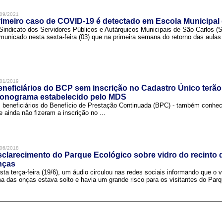
09/2021
imeiro caso de COVID-19 é detectado em Escola Municipal
Sindicato dos Servidores Públicos e Autárquicos Municipais de São Carlos 
municado nesta sexta-feira (03) que na primeira semana do retorno das aulas 
01/2019
neficiários do BCP sem inscrição no Cadastro Único terão
ronograma estabelecido pelo MDS
 beneficiários do Benefício de Prestação Continuada (BPC) - também conh
e ainda não fizeram a inscrição no ...
06/2018
clarecimento do Parque Ecológico sobre vidro do recinto
nças
sta terça-feira (19/6), um áudio circulou nas redes sociais informando que o v
a das onças estava solto e havia um grande risco para os visitantes do Parqu