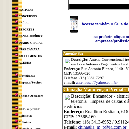
NOTÍCIAS
CONCURSOS
SAÚDE
Acesse também o Guia de 
ESPORTES
CANAL JURÍDICO
se preferir, clique 
empresas/profissio
DIÁRIO OFICIAL
ATAS CÂMARA
Antenão Sat
FALECIMENTOS
Descrição:
Antena Convencional (reg
AGENDA
em Tvs e Antenas - Pagamentos Facil
Endereço:
Rua Antonio Blanco, 1140 - Vl
CEP:
13566-020
Classificados
Telefone:
(16) 3361-7297
e-mail:
antenaosat@yahoo.com.br
Empresas/Serviços
Chináglia Manutenção Predial e R
Descrição:
Encanador - eletrici
Telefone/Operadora
telefonia - limpeza de caixas d'
e edifícios
CEP - superCEP
Endereço:
Rua Ilton Resitano, 616 
Colunistas
CEP:
13568-160
Telefone:
(16) 3413-6952 / 9.9112
Culinária
e-mail:
chinaglia_m_p@ig.com.br
Diversão & Lazer