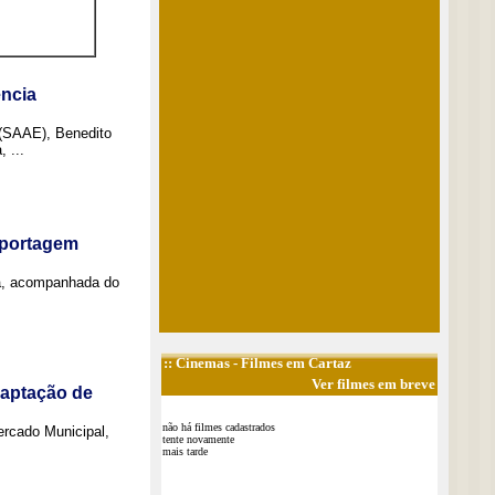
ncia
 (SAAE), Benedito
 ...
eportagem
a, acompanhada do
::
Cinemas
- Filmes em Cartaz
Ver filmes em breve
captação de
não há filmes cadastrados
Mercado Municipal,
tente novamente
mais tarde