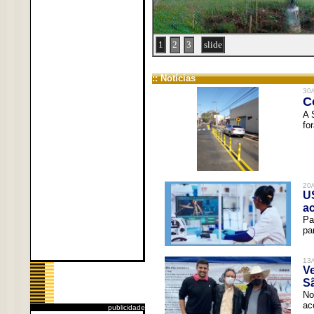
1
2
3
slide
:: Notícias
30/
C
A 
fo
20/
U
a
Pa
pa
13/
V
Sã
No
ac
publicidade