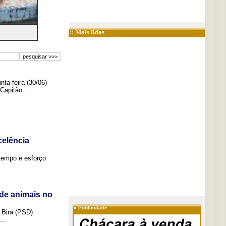
:: Mais lidas
ta-feira (30/06)
Capitão ...
elência
tempo e esforço
de animais no
»
Publicidade
 Bira (PSD)
..