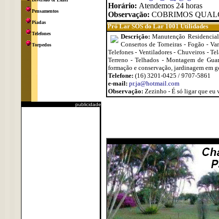
Horário:
Atendemos 24 horas
Pensamentos
Observação:
COBRIMOS QUALQUE
Piadas
Pró Lar SOS do Lar 1001 Utilidades
Telefones
Descrição:
Manutenção Residencial 
Consertos de Torneiras - Fogão - Vara
Torpedos
Telefones - Ventiladores - Chuveiros - Te
Terreno - Telhados - Montagem de Guard
formação e conservação, jardinagem em ger
Telefone:
(16) 3201-0425 / 9707-5861
e-mail:
pr.ja@hotmail.com
Observação:
Zezinho - É só ligar que eu 
publicidade