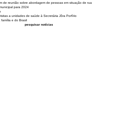
pam de reunião sobre abordagem de pessoas em situação de rua
municipal para 2024
o
isitas a unidades de saúde à Secretária Jôra Porfírio
família e do Brasil
pesquisar notícias