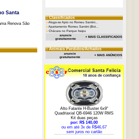
no Santa
:: Classificados
Aluga-se Apto no Romeu Santini...
grama Renova São
Apartamento Romeu Santini (Bot...
Chácara no Parque Itaipu
anuncie
+ MAIS CLASSIFICADOS
gratuitamente
:: Animais Perdidos/Achados
anuncie
+ MAIS ANÚNCIOS
gratuitamente