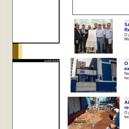
12/
S
R
O 
Ma
12/
publicidade
O 
ex
No
lo
22/
Ai
re
O 
lo