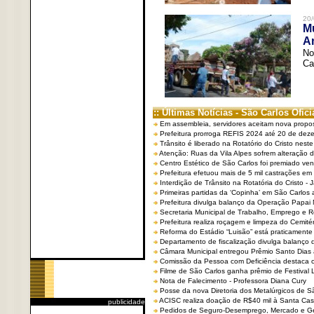
20/
Mu
An
No
Ca
:: Últimas Notícias - São Carlos Ofici
Em assembleia, servidores aceitam nova propo
Prefeitura prorroga REFIS 2024 até 20 de dez
Trânsito é liberado na Rotatório do Cristo nest
Atenção: Ruas da Vila Alpes sofrem alteração de
Centro Estético de São Carlos foi premiado ven
Prefeitura efetuou mais de 5 mil castrações em
Interdição de Trânsito na Rotatória do Cristo - 
Primeiras partidas da ‘Copinha’ em São Carlos 
Prefeitura divulga balanço da Operação Papai
Secretaria Municipal de Trabalho, Emprego e
Prefeitura realiza roçagem e limpeza do Cemit
Reforma do Estádio “Luisão” está praticamente
Departamento de fiscalização divulga balanço 
Câmara Municipal entregou Prêmio Santo Dias a
Comissão da Pessoa com Deficiência destaca co
Filme de São Carlos ganha prêmio de Festival 
Nota de Falecimento - Professora Diana Cury
Posse da nova Diretoria dos Metalúrgicos de 
ACISC realiza doação de R$40 mil à Santa Ca
publicidade
Pedidos de Seguro-Desemprego, Mercado e G