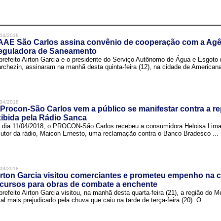
04/2018
AAE São Carlos assina convênio de cooperação com a Agê
eguladora de Saneamento
prefeito Airton Garcia e o presidente do Serviço Autônomo de Água e Esgoto
rchezin, assinaram na manhã desta quinta-feira (12), na cidade de Americana,
04/2018
Procon-São Carlos vem a público se manifestar contra a r
ibida pela Rádio Sanca
 dia 11/04/2018, o PROCON-São Carlos recebeu a consumidora Heloisa Lim
cutor da rádio, Maicon Ernesto, uma reclamação contra o Banco Bradesco ...
03/2018
rton Garcia visitou comerciantes e prometeu empenho na 
cursos para obras de combate a enchente
prefeito Airton Garcia visitou, na manhã desta quarta-feira (21), a região do 
cal mais prejudicado pela chuva que caiu na tarde de terça-feira (20). O ...