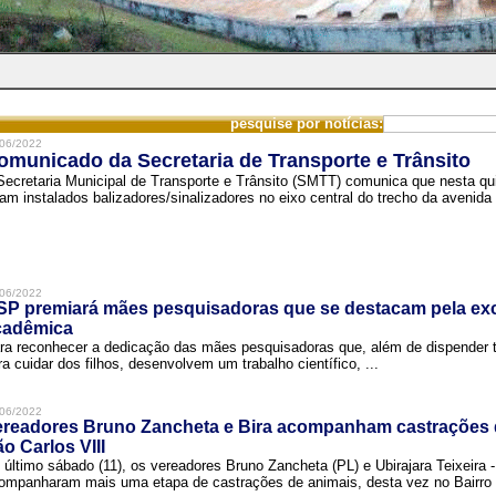
pesquise por notícias:
06/2022
omunicado da Secretaria de Transporte e Trânsito
Secretaria Municipal de Transporte e Trânsito (SMTT) comunica que nesta quin
ram instalados balizadores/sinalizadores no eixo central do trecho da avenida 
06/2022
SP premiará mães pesquisadoras que se destacam pela exc
cadêmica
ra reconhecer a dedicação das mães pesquisadoras que, além de dispender 
ra cuidar dos filhos, desenvolvem um trabalho científico, ...
06/2022
ereadores Bruno Zancheta e Bira acompanham castrações 
o Carlos VIII
 último sábado (11), os vereadores Bruno Zancheta (PL) e Ubirajara Teixeira -
ompanharam mais uma etapa de castrações de animais, desta vez no Bairro .