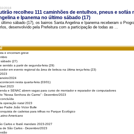
02/2018
tirão recolheu 111 caminhões de entulhos, pneus e sofás 
gelina e Ipanema no último sábado (17)
 último sábado (17), os bairros Santa Angelina e Ipanema receberam o Pro
rlos, desenvolvido pela Prefeitura com a participação de todas as ...
al
sta e encerram greve
embro
e sábado (27)
 sentido a partir de segunda-feira (29)
cedor em evento regional da área de beleza na última terça-feira (23)
 2023
Janeiro/2024
acontecem nesta quarta-feira (03/01)
 Noel 2023
 Renda e SENAC abrem vagas para curso de montador e reparador de computadores
ério “Nossa Senhora do Carmo” - Dezembro/2023
 concluída
da operação natal 2023
o Padre João Victor Bulle
nquista de cadeiras para trilhas no Parque Ecológico
Latino-Americano
São Carlos e Ibaté mandato 2023-2027
sa de São Carlos - Dezembro/2023
estão