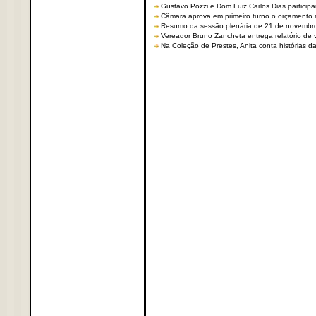
Gustavo Pozzi e Dom Luiz Carlos Dias partici
Câmara aprova em primeiro turno o orçamento 
Resumo da sessão plenária de 21 de novembr
Vereador Bruno Zancheta entrega relatório de v
Na Coleção de Prestes, Anita conta histórias da 