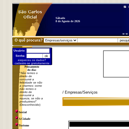
Sábado
8 de Agosto de 2026
O quê procura?
Usuário:
Senha:
esqueceu os dados?
cadastre-se gratuitamente
Pensamento
do dia:
"
Não temos o
direito de
consumir a
felicidade se não
a criarmos: como
não temos o
/ Empresas/Serviços
direito de
consumir a
riqueza, se não a
produzimos!
"
(Desconhecido)
Inicial
A Cidade
Turismo