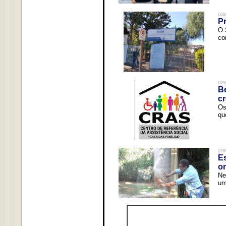
03/
Pr
O 
co
02/
Be
c
Os
qu
20/
Es
o
Ne
um