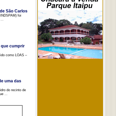
 de São Carlos
(SINDSPAM) foi
...
 que cumprir
ecido como LOAS –
 de uma das
idro do recinto de
e ...