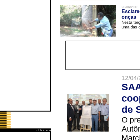
20/06/2018
Esclare
onças
Nesta terç
uma das o
12/04/
SAA
coo
de 
O pre
Autô
publicidade
Marc