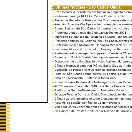
:: Últimas Notícias - São Carlos Oficial
Em assembleia, servidores aceitam nova proposta e enc
Prefeitura prorroga REFIS 2024 até 20 de dezembro
Trânsito é liberado na Rotatório do Cristo neste sábado 
Atenção: Ruas da Vila Alpes sofrem alteração de sentido 
Centro Estético de São Carlos foi premiado vencedor em 
Prefeitura efetuou mais de 5 mil castrações em 2023
Interdição de Trânsito na Rotatória do Cristo - Janeiro/2
Primeiras partidas da ‘Copinha’ em São Carlos acontecem
Prefeitura divulga balanço da Operação Papai Noel 202
Secretaria Municipal de Trabalho, Emprego e Renda e
Prefeitura realiza roçagem e limpeza do Cemitério “No
Reforma do Estádio “Luisão” está praticamente concluíd
Departamento de fiscalização divulga balanço da opera
Câmara Municipal entregou Prêmio Santo Dias ao Padre 
Comissão da Pessoa com Deficiência destaca conquista d
Filme de São Carlos ganha prêmio de Festival Latino-Am
Nota de Falecimento - Professora Diana Cury
Posse da nova Diretoria dos Metalúrgicos de São Carlo
ACISC realiza doação de R$40 mil à Santa Casa de São
Pedidos de Seguro-Desemprego, Mercado e Gestão
Gustavo Pozzi e Dom Luiz Carlos Dias participam de re
Câmara aprova em primeiro turno o orçamento municipal
Resumo da sessão plenária de 21 de novembro
Vereador Bruno Zancheta entrega relatório de visitas a 
Na Coleção de Prestes, Anita conta histórias da família e