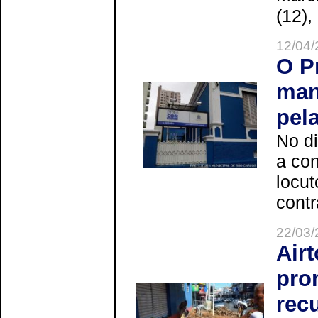
(12),
12/04/
O P
man
pel
No d
a co
locut
contr
22/03/
Air
pro
rec