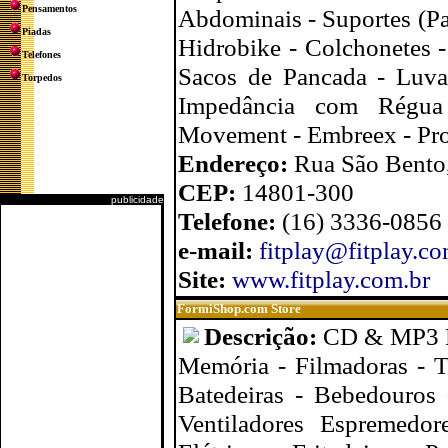
Pensamentos
Abdominais - Suportes (Par
Piadas
Hidrobike - Colchonetes -
Telefones
Sacos de Pancada - Luva
Torpedos
Impedância com Régua 
Movement - Embreex - Pro
Endereço:
Rua São Bento,
CEP:
14801-300
publicidade
Telefone:
(16) 3336-0856
e-mail:
fitplay@fitplay.co
Site:
www.fitplay.com.br
FormiShop.com Store
Descrição:
CD & MP3 Pl
Memória - Filmadoras - T
Batedeiras - Bebedouros -
Ventiladores Espremedor