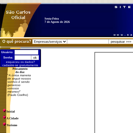
Sexta-Feira
7 de Agosto de 2026
O quê procura?
Usuário:
Senha:
esqueceu os dados?
cadastre-se gratuitamente
Pensamento
do dia:
"
A única maneira
de seguir nossos
sonhos é sendo
generoso
conosco
mesmos!
"
(Paulo Coelho)
Inicial
A Cidade
Turismo