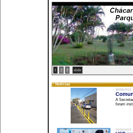
1
2
3
slide
:: Notícias
30/06/2022
Comuni
A Secreta
foram inst
20/06/2022