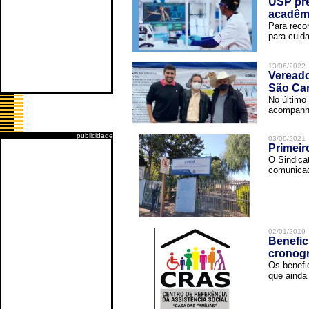
USP pre
acadêm
Para reco
para cuida
13/06/2022
Vereado
São Car
No último 
acompanha
publicidade
03/09/2021
Primeir
O Sindica
comunicad
02/01/2019
Benefic
cronog
Os benefi
que ainda 