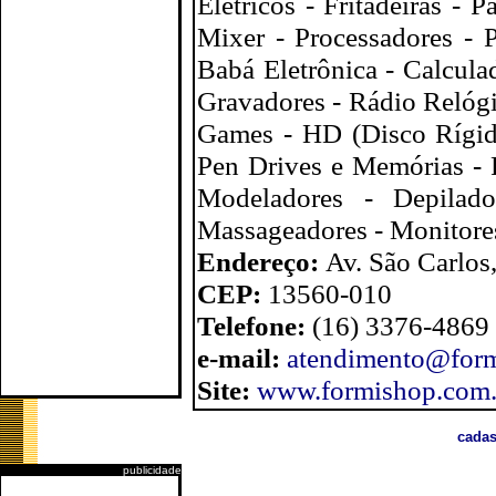
Elétricos - Fritadeiras - P
Mixer - Processadores - P
Babá Eletrônica - Calcula
Gravadores - Rádio Relógio
Games - HD (Disco Rígid
Pen Drives e Memórias - P
Modeladores - Depilado
Massageadores - Monitores
Endereço:
Av. São Carlos
CEP:
13560-010
Telefone:
(16) 3376-4869
e-mail:
atendimento@form
Site:
www.formishop.com.
cadas
publicidade