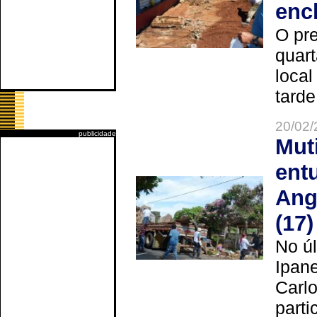
enc
O pre
quart
local
tarde
20/02/
publicidade
Mut
ent
Ang
(17)
No úl
Ipan
Carlo
parti