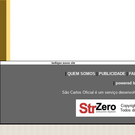
indique nosso site
|
QUEM SOMOS
|
PUBLICIDADE
|
FA
|
powered 
São Carlos Oficial é um serviço desenvol
Copyrig
Todos di