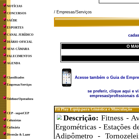
NOTÍCIAS
/ Empresas/Serviços
CONCURSOS
SAÚDE
ESPORTES
CANAL JURÍDICO
cadas
DIÁRIO OFICIAL
O MAI
ATAS CÂMARA
FALECIMENTOS
AGENDA
Acesse também o Guia de Empresa
Classificados
Empresas/Serviços
se preferir, clique aqui e v
empresas/profissionais d
Telefone/Operadora
Fit Play Equip.para Ginástica e Musculação
CEP - superCEP
Descrição:
Fitness - Av
Colunistas
Ergométricas - Estações d
Culinária
Adipômetro - Tornozelei
Diversão & Lazer