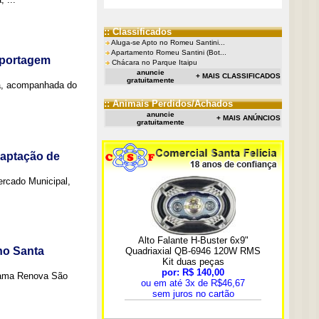
:: Classificados
Aluga-se Apto no Romeu Santini...
Apartamento Romeu Santini (Bot...
eportagem
Chácara no Parque Itaipu
anuncie
+ MAIS CLASSIFICADOS
gratuitamente
a, acompanhada do
:: Animais Perdidos/Achados
anuncie
+ MAIS ANÚNCIOS
gratuitamente
captação de
Mercado Municipal,
no Santa
grama Renova São