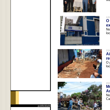
12/
O 
ex
No
lo
22/
Ai
re
O 
lo
20/
Mu
An
No
Ca
publicidade