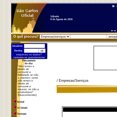
Sábado
8 de Agosto de 2026
O quê procura?
Usuário:
Senha:
esqueceu os dados?
cadastre-se gratuitamente
Pensamento
do dia:
"
Não temos o
direito de
consumir a
felicidade se não
a criarmos: como
/ Empresas/Serviços
não temos o
direito de
consumir a
riqueza, se não a
produzimos!
"
(Desconhecido)
Inicial
A Cidade
Turismo