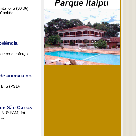
ta-feira (30/06)
Capitão ...
elência
tempo e esforço
de animais no
 Bira (PSD)
..
 de São Carlos
(SINDSPAM) foi
...