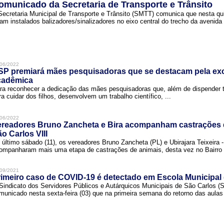
omunicado da Secretaria de Transporte e Trânsito
Secretaria Municipal de Transporte e Trânsito (SMTT) comunica que nesta quin
ram instalados balizadores/sinalizadores no eixo central do trecho da avenida 
06/2022
SP premiará mães pesquisadoras que se destacam pela exc
cadêmica
ra reconhecer a dedicação das mães pesquisadoras que, além de dispender 
ra cuidar dos filhos, desenvolvem um trabalho científico, ...
06/2022
ereadores Bruno Zancheta e Bira acompanham castrações 
o Carlos VIII
 último sábado (11), os vereadores Bruno Zancheta (PL) e Ubirajara Teixeira -
ompanharam mais uma etapa de castrações de animais, desta vez no Bairro .
09/2021
imeiro caso de COVID-19 é detectado em Escola Municipal
Sindicato dos Servidores Públicos e Autárquicos Municipais de São Carlos 
municado nesta sexta-feira (03) que na primeira semana do retorno das aulas 