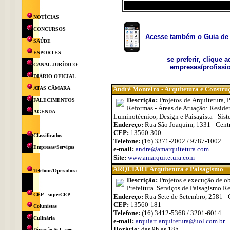
NOTÍCIAS
CONCURSOS
Acesse também o Guia de 
SAÚDE
ESPORTES
se preferir, clique 
CANAL JURÍDICO
empresas/profissio
DIÁRIO OFICIAL
ATAS CÂMARA
André Monteiro - Arquitetura e Constru
Descrição:
Projetos de Arquitetura,
FALECIMENTOS
Reformas - Áreas de Atuação: Residenc
AGENDA
Luminotécnico, Design e Paisagista - Sis
Endereço:
Rua São Joaquim, 1331 - Cent
CEP:
13560-300
Classificados
Telefone:
(16) 3371-2002 / 9787-1002
Empresas/Serviços
e-mail:
andre@amarquitetura.com
Site:
www.amarquitetura.com
ARQUIART Arquitetura e Paisagismo
Telefone/Operadora
Descrição:
Projetos e execução de ob
Prefeitura. Serviços de Paisagismo R
CEP - superCEP
Endereço:
Rua Sete de Setembro, 2581 - 
CEP:
13560-181
Colunistas
Telefone:
(16) 3412-5368 / 3201-6014
Culinária
e-mail:
arquiart.arquitetura@uol.com.br
Horário:
das 9h as 18h
Diversão & Lazer