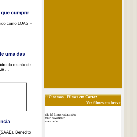
 que cumprir
ecido como LOAS –
 de uma das
idro do recinto de
e ...
::
Cinemas
- Filmes em Cartaz
Ver filmes em breve
não há filmes cadastrados
tente novamente
ncia
mais tarde
 (SAAE), Benedito
 ...