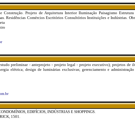
e Construção. Projeto de Arquitetura Interior Iluminação Paisagismo Estrutura 
. Residências Comércios Escritórios Consultórios Instituições e Indústrias. Ob
eta
tro
br
estudo preliminar - anteprojeto - projeto legal - projeto executivo); projetos de 
rgia elétrica; design de luminárias exclusivas; gerenciamento e administração 
om.br
ONDOMÍNIOS, EDIFÍCIOS, INDÚSTRIAS E SHOPPINGS.
ICK, 1501.