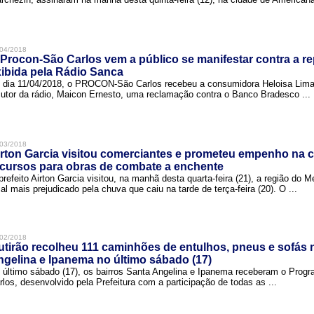
04/2018
Procon-São Carlos vem a público se manifestar contra a r
ibida pela Rádio Sanca
 dia 11/04/2018, o PROCON-São Carlos recebeu a consumidora Heloisa Lim
cutor da rádio, Maicon Ernesto, uma reclamação contra o Banco Bradesco ...
03/2018
rton Garcia visitou comerciantes e prometeu empenho na 
cursos para obras de combate a enchente
prefeito Airton Garcia visitou, na manhã desta quarta-feira (21), a região do 
cal mais prejudicado pela chuva que caiu na tarde de terça-feira (20). O ...
02/2018
tirão recolheu 111 caminhões de entulhos, pneus e sofás 
gelina e Ipanema no último sábado (17)
 último sábado (17), os bairros Santa Angelina e Ipanema receberam o Pro
rlos, desenvolvido pela Prefeitura com a participação de todas as ...