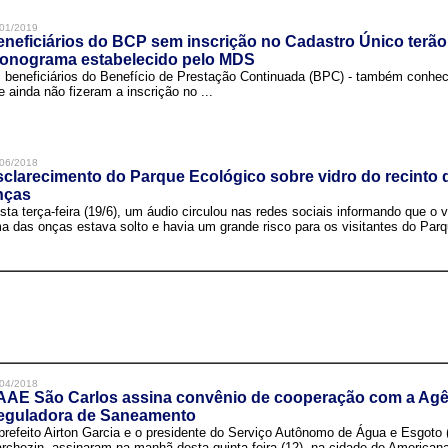
01/2019
neficiários do BCP sem inscrição no Cadastro Único terão
ronograma estabelecido pelo MDS
 beneficiários do Benefício de Prestação Continuada (BPC) - também conh
e ainda não fizeram a inscrição no ...
06/2018
clarecimento do Parque Ecológico sobre vidro do recinto
nças
sta terça-feira (19/6), um áudio circulou nas redes sociais informando que o v
a das onças estava solto e havia um grande risco para os visitantes do Parqu
04/2018
AAE São Carlos assina convênio de cooperação com a Agê
eguladora de Saneamento
prefeito Airton Garcia e o presidente do Serviço Autônomo de Água e Esgoto
rchezin, assinaram na manhã desta quinta-feira (12), na cidade de Americana,