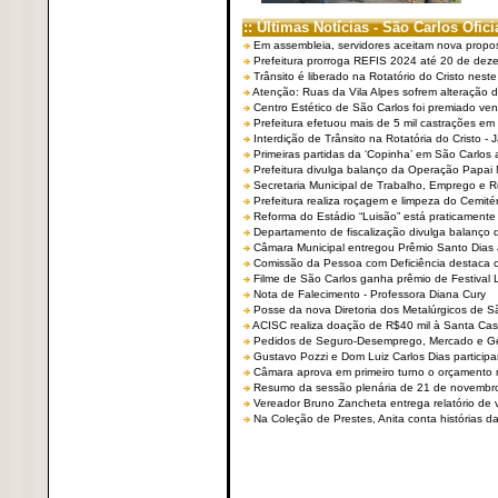
:: Últimas Notícias - São Carlos Ofici
Em assembleia, servidores aceitam nova propo
Prefeitura prorroga REFIS 2024 até 20 de dez
Trânsito é liberado na Rotatório do Cristo nest
Atenção: Ruas da Vila Alpes sofrem alteração de
Centro Estético de São Carlos foi premiado ven
Prefeitura efetuou mais de 5 mil castrações em
Interdição de Trânsito na Rotatória do Cristo - 
Primeiras partidas da ‘Copinha’ em São Carlos 
Prefeitura divulga balanço da Operação Papai
Secretaria Municipal de Trabalho, Emprego e
Prefeitura realiza roçagem e limpeza do Cemit
Reforma do Estádio “Luisão” está praticamente
Departamento de fiscalização divulga balanço 
Câmara Municipal entregou Prêmio Santo Dias a
Comissão da Pessoa com Deficiência destaca co
Filme de São Carlos ganha prêmio de Festival 
Nota de Falecimento - Professora Diana Cury
Posse da nova Diretoria dos Metalúrgicos de 
ACISC realiza doação de R$40 mil à Santa Ca
Pedidos de Seguro-Desemprego, Mercado e G
Gustavo Pozzi e Dom Luiz Carlos Dias partici
Câmara aprova em primeiro turno o orçamento 
Resumo da sessão plenária de 21 de novembr
Vereador Bruno Zancheta entrega relatório de v
Na Coleção de Prestes, Anita conta histórias da 