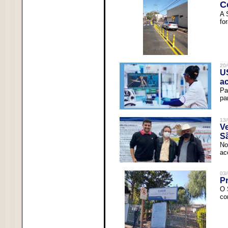
C
A 
fo
20/
U
a
Pa
pa
13/
V
Sã
No
ac
03/
Pr
O 
co