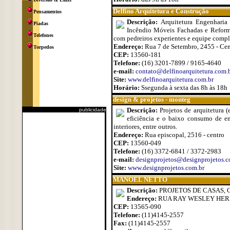
Delfino Arquitetura e Construção
Pensamentos
Descrição:
Arquitetura Engenharia 
Piadas
Incêndio Móveis Fachadas e Reformas
Telefones
com pedreiros experientes e equipe compl
Endereço:
Rua 7 de Setembro, 2455 - Cen
Torpedos
CEP:
13560-181
Telefone:
(16) 3201-7899 / 9165-4640
e-mail:
contato@delfinoarquitetura.com.
Site:
www.delfinoarquitetura.com.br
Horário:
Ssegunda à sexta das 8h às 18h
design & projetos - monteg
Descrição:
Projetos de arquitetura (
publicidade
eficiência e o baixo consumo de ene
interiores, entre outros.
Endereço:
Rua episcopal, 2516 - centro
CEP:
13560-049
Telefone:
(16) 3372-6841 / 3372-2983
e-mail:
designprojetos@designprojetos.c
Site:
www.designprojetos.com.br
MANOEL NETTO
Descrição:
PROJETOS DE CASAS, C
Endereço:
RUA RAY WESLEY HERR
CEP:
13565-090
Telefone:
(11)4145-2557
Fax:
(11)4145-2557