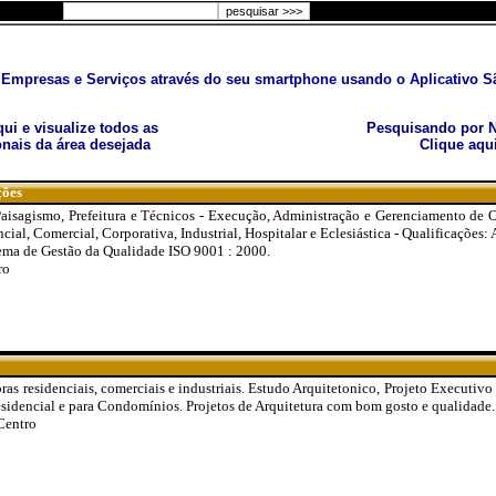
Empresas e Serviços através do seu smartphone usando o Aplicativo Sã
aqui e visualize todos as
Pesquisando por N
nais da área desejada
Clique aqu
ções
 Paisagismo, Prefeitura e Técnicos - Execução, Administração e Gerenciamento de 
ial, Comercial, Corporativa, Industrial, Hospitalar e Eclesiástica - Qualificações: 
tema de Gestão da Qualidade ISO 9001 : 2000.
ro
ras residenciais, comerciais e industriais. Estudo Arquitetonico, Projeto Executivo
esidencial e para Condomínios. Projetos de Arquitetura com bom gosto e qualidade.
Centro