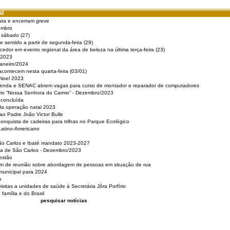
al
sta e encerram greve
embro
e sábado (27)
 sentido a partir de segunda-feira (29)
cedor em evento regional da área de beleza na última terça-feira (23)
 2023
Janeiro/2024
acontecem nesta quarta-feira (03/01)
 Noel 2023
 Renda e SENAC abrem vagas para curso de montador e reparador de computadores
ério “Nossa Senhora do Carmo” - Dezembro/2023
 concluída
da operação natal 2023
o Padre João Victor Bulle
nquista de cadeiras para trilhas no Parque Ecológico
Latino-Americano
São Carlos e Ibaté mandato 2023-2027
sa de São Carlos - Dezembro/2023
estão
pam de reunião sobre abordagem de pessoas em situação de rua
municipal para 2024
o
isitas a unidades de saúde à Secretária Jôra Porfírio
família e do Brasil
pesquisar notícias