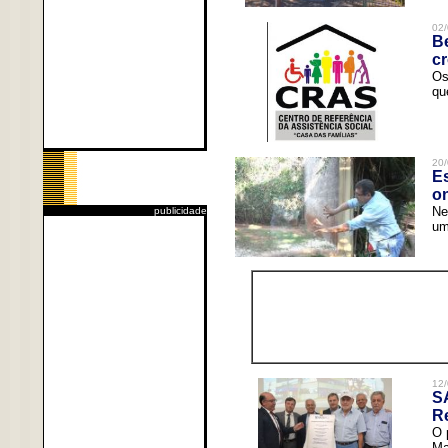
02/
Be
c
Os
qu
20/
Es
o
Ne
publicidade
um
12/
S
R
O 
Ma