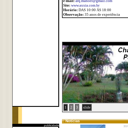
e-mail:
arq.manoel@gmail.com
Site:
www.axxia.com.br
Horário:
DAS 10:00 ÁS 18:00
Observação:
35 anos de experiência
1
2
3
slide
:: Notícias
publicidade
30/