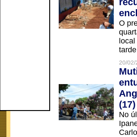
rec
enc
O pre
quart
local
tarde
20/02/
Mut
ent
Ang
(17)
No úl
Ipan
Carlo