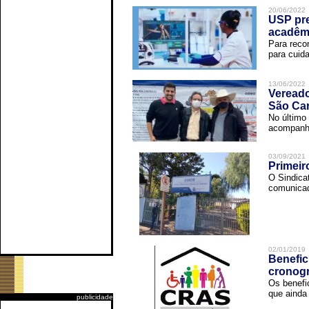
20/06/2022
USP pre
acadêm
Para reco
para cuida
13/06/2022
Vereado
São Car
No último 
acompanha
03/09/2021
Primeir
O Sindica
comunicad
02/01/2019
Benefic
cronog
Os benefi
que ainda 
publicidade