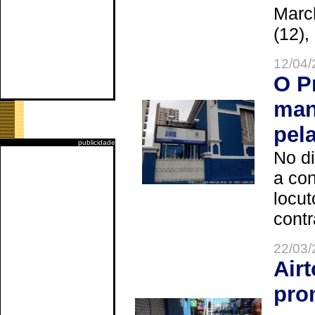
Marc
(12),
12/04/
O P
man
pel
publicidade
No d
a co
locut
contr
22/03/
Air
pro