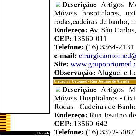
Descrição:
Artigos M
Móveis hospitalares, oxi
rodas,cadeiras de banho, mu
Endereço:
Av. São Carlos
CEP:
13560-011
Telefone:
(16) 3364-2131
e-mail:
cirurgicaortomed
Site:
www.grupoortomed.
Observação:
Aluguel e L
Cirúrgica Ortomed - Rua Jesuíno de Arruda
Descrição:
Artigos M
Móveis Hospitalares - Oxi
Rodas - Cadeiras de Banho
Endereço:
Rua Jesuino de
CEP:
13560-642
Telefone:
(16) 3372-5087
publicidade