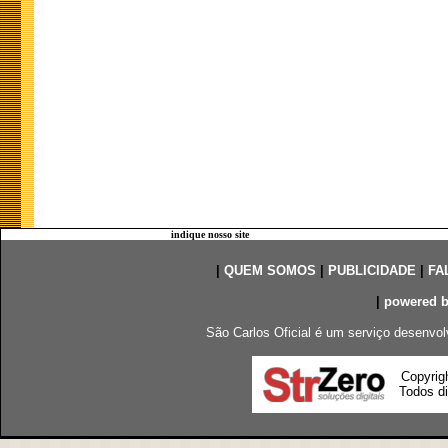
indique nosso site
|
QUEM SOMOS
|
PUBLICIDADE
|
FA
|
powered 
São Carlos Oficial é um serviço desenvol
Copyrig
Todos di