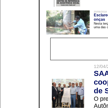
20/06/2018
Esclare
onças
Nesta terç
uma das o
12/04/
SAA
coo
de 
O pre
Autô