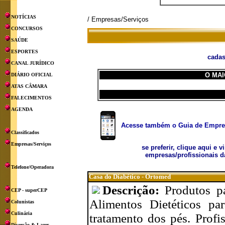
NOTÍCIAS
/ Empresas/Serviços
CONCURSOS
SAÚDE
ESPORTES
cadas
CANAL JURÍDICO
O MAI
DIÁRIO OFICIAL
ATAS CÂMARA
FALECIMENTOS
AGENDA
Acesse também o Guia de Empresa
Classificados
Empresas/Serviços
se preferir, clique aqui e v
empresas/profissionais d
Telefone/Operadora
Casa do Diabético - Ortomed
Descrição:
Produtos p
CEP - superCEP
Alimentos Dietéticos pa
Colunistas
Culinária
tratamento dos pés. Prof
Diversão & Lazer