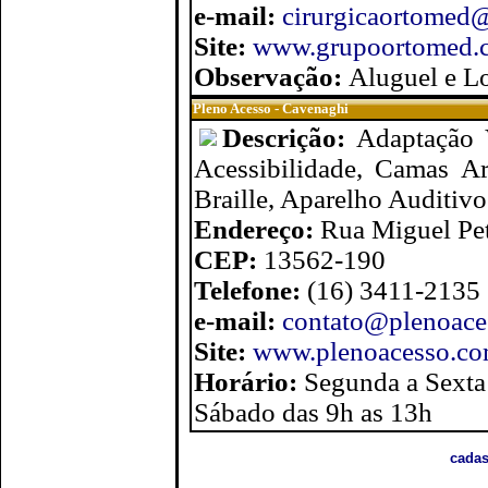
e-mail:
cirurgicaortomed
Site:
www.grupoortomed.
Observação:
Aluguel e L
Pleno Acesso - Cavenaghi
Descrição:
Adaptação 
Acessibilidade, Camas Ar
Braille, Aparelho Auditivo
Endereço:
Rua Miguel Pet
CEP:
13562-190
Telefone:
(16) 3411-2135
e-mail:
contato@plenoace
Site:
www.plenoacesso.co
Horário:
Segunda a Sexta
Sábado das 9h as 13h
cadas