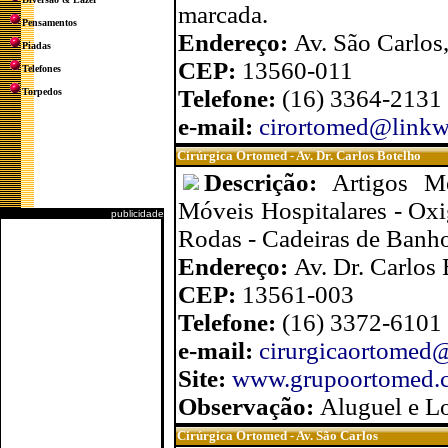
marcada.
Pensamentos
Endereço:
Av. São Carlos
Piadas
CEP:
13560-011
Telefones
Telefone:
(16) 3364-2131
Torpedos
e-mail:
cirortomed@linkw
Cirúrgica Ortomed - Av. Dr. Carlos Botelho
Descrição:
Artigos M
Móveis Hospitalares - Oxi
publicidade
Rodas - Cadeiras de Banho
Endereço:
Av. Dr. Carlos
CEP:
13561-003
Telefone:
(16) 3372-6101
e-mail:
cirurgicaortomed
Site:
www.grupoortomed.
Observação:
Aluguel e L
Cirúrgica Ortomed - Av. São Carlos