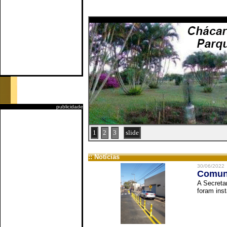
publicidade
1
2
3
slide
:: Notícias
30/06/2022
Comuni
A Secreta
foram inst