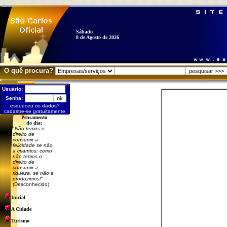
Sábado
8 de Agosto de 2026
O quê procura?
Usuário:
Senha:
esqueceu os dados?
cadastre-se gratuitamente
Pensamento
do dia:
"
Não temos o
direito de
consumir a
felicidade se não
a criarmos: como
não temos o
direito de
consumir a
riqueza, se não a
produzimos!
"
(Desconhecido)
Inicial
A Cidade
Turismo