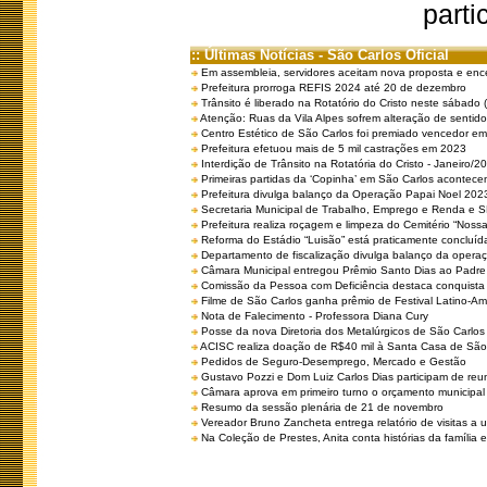
parti
:: Últimas Notícias - São Carlos Oficial
Em assembleia, servidores aceitam nova proposta e enc
Prefeitura prorroga REFIS 2024 até 20 de dezembro
Trânsito é liberado na Rotatório do Cristo neste sábado 
Atenção: Ruas da Vila Alpes sofrem alteração de sentido 
Centro Estético de São Carlos foi premiado vencedor em 
Prefeitura efetuou mais de 5 mil castrações em 2023
Interdição de Trânsito na Rotatória do Cristo - Janeiro/2
Primeiras partidas da ‘Copinha’ em São Carlos acontecem
Prefeitura divulga balanço da Operação Papai Noel 202
Secretaria Municipal de Trabalho, Emprego e Renda e
Prefeitura realiza roçagem e limpeza do Cemitério “No
Reforma do Estádio “Luisão” está praticamente concluíd
Departamento de fiscalização divulga balanço da opera
Câmara Municipal entregou Prêmio Santo Dias ao Padre 
Comissão da Pessoa com Deficiência destaca conquista d
Filme de São Carlos ganha prêmio de Festival Latino-Am
Nota de Falecimento - Professora Diana Cury
Posse da nova Diretoria dos Metalúrgicos de São Carlo
ACISC realiza doação de R$40 mil à Santa Casa de São
Pedidos de Seguro-Desemprego, Mercado e Gestão
Gustavo Pozzi e Dom Luiz Carlos Dias participam de re
Câmara aprova em primeiro turno o orçamento municipal
Resumo da sessão plenária de 21 de novembro
Vereador Bruno Zancheta entrega relatório de visitas a 
Na Coleção de Prestes, Anita conta histórias da família e