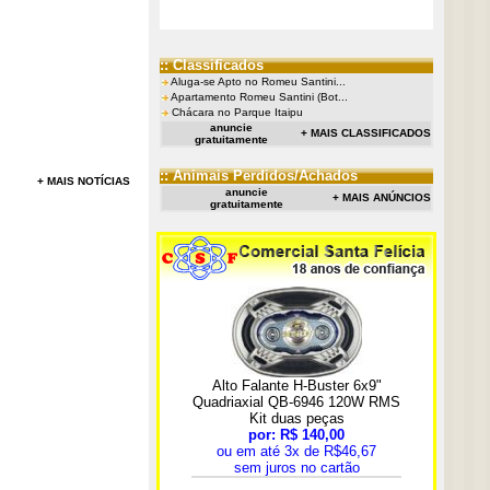
:: Classificados
Aluga-se Apto no Romeu Santini...
Apartamento Romeu Santini (Bot...
Chácara no Parque Itaipu
anuncie
+ MAIS CLASSIFICADOS
gratuitamente
:: Animais Perdidos/Achados
+ MAIS NOTÍCIAS
anuncie
+ MAIS ANÚNCIOS
gratuitamente