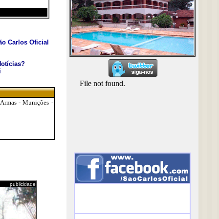
o Carlos Oficial
otícias?
i
 Armas - Munições -
publicidade