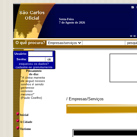
Sexta-Feira
7 de Agosto de 2026
O quê procura?
Usuário:
Senha:
esqueceu os dados?
cadastre-se gratuitamente
Pensamento
do dia:
"
A única maneira
de seguir nossos
sonhos é sendo
generoso
conosco
mesmos!
"
(Paulo Coelho)
/ Empresas/Serviços
Inicial
A Cidade
Turismo