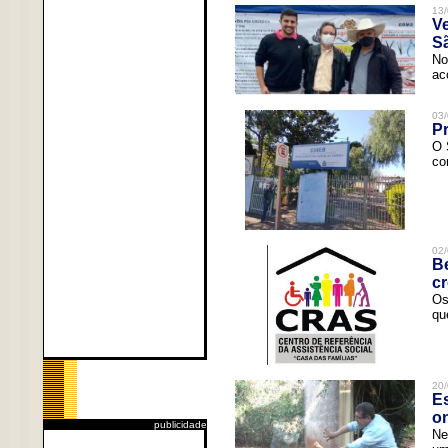
13/
V
Sã
No
ac
03/
Pr
O 
co
02/
Be
c
Os
qu
20/
Es
o
publicidade
Ne