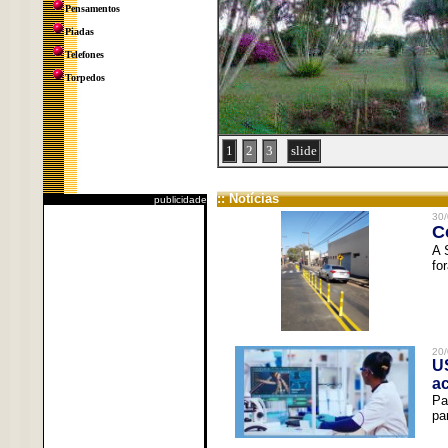
Pensamentos
Piadas
Telefones
Torpedos
1
2
3
slide
:: Notícias
publicidade
30/
C
A 
fo
20/
U
a
Pa
pa