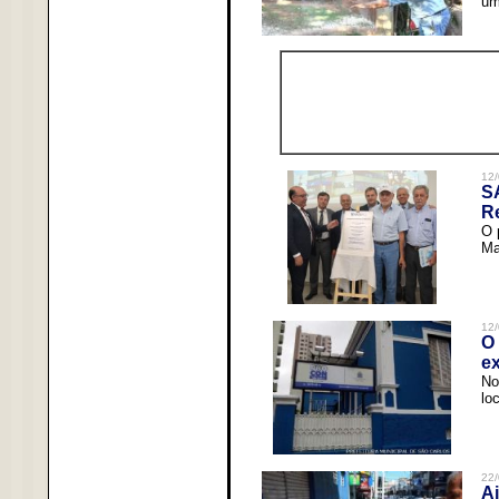
um
12/
S
R
O 
Ma
12/
O 
ex
No
lo
22/
Ai