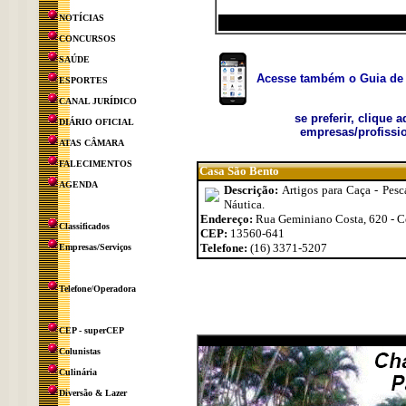
NOTÍCIAS
CONCURSOS
SAÚDE
Acesse também o Guia de 
ESPORTES
CANAL JURÍDICO
se preferir, clique 
DIÁRIO OFICIAL
empresas/profissio
ATAS CÂMARA
FALECIMENTOS
Casa São Bento
AGENDA
Descrição:
Artigos para Caça - Pes
Náutica.
Endereço:
Rua Geminiano Costa, 620 - C
Classificados
CEP:
13560-641
Telefone:
(16) 3371-5207
Empresas/Serviços
Telefone/Operadora
CEP - superCEP
Colunistas
Culinária
Diversão & Lazer