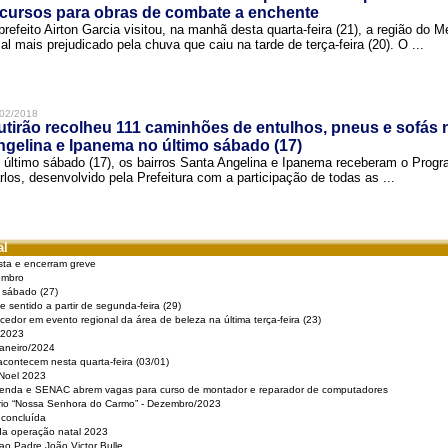
cursos para obras de combate a enchente
prefeito Airton Garcia visitou, na manhã desta quarta-feira (21), a região do 
cal mais prejudicado pela chuva que caiu na tarde de terça-feira (20). O ...
02/2018
tirão recolheu 111 caminhões de entulhos, pneus e sofás 
gelina e Ipanema no último sábado (17)
 último sábado (17), os bairros Santa Angelina e Ipanema receberam o Pro
rlos, desenvolvido pela Prefeitura com a participação de todas as ...
al
sta e encerram greve
embro
e sábado (27)
 sentido a partir de segunda-feira (29)
cedor em evento regional da área de beleza na última terça-feira (23)
 2023
Janeiro/2024
acontecem nesta quarta-feira (03/01)
 Noel 2023
 Renda e SENAC abrem vagas para curso de montador e reparador de computadores
ério “Nossa Senhora do Carmo” - Dezembro/2023
 concluída
da operação natal 2023
o Padre João Victor Bulle