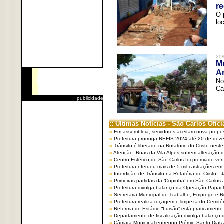
re
O 
lo
20/
Mu
An
No
Ca
publicidade
:: Últimas Notícias - São Carlos Ofici
Em assembleia, servidores aceitam nova propo
Prefeitura prorroga REFIS 2024 até 20 de dez
Trânsito é liberado na Rotatório do Cristo nest
Atenção: Ruas da Vila Alpes sofrem alteração de
Centro Estético de São Carlos foi premiado ven
Prefeitura efetuou mais de 5 mil castrações em
Interdição de Trânsito na Rotatória do Cristo - 
Primeiras partidas da ‘Copinha’ em São Carlos 
Prefeitura divulga balanço da Operação Papai
Secretaria Municipal de Trabalho, Emprego e
Prefeitura realiza roçagem e limpeza do Cemit
Reforma do Estádio “Luisão” está praticamente
Departamento de fiscalização divulga balanço 
Câmara Municipal entregou Prêmio Santo Dias a