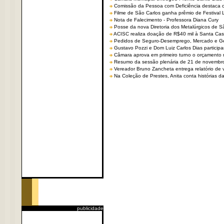
Comissão da Pessoa com Deficiência destaca co
Filme de São Carlos ganha prêmio de Festival 
Nota de Falecimento - Professora Diana Cury
Posse da nova Diretoria dos Metalúrgicos de 
ACISC realiza doação de R$40 mil à Santa Ca
Pedidos de Seguro-Desemprego, Mercado e G
Gustavo Pozzi e Dom Luiz Carlos Dias partici
Câmara aprova em primeiro turno o orçamento 
Resumo da sessão plenária de 21 de novembr
Vereador Bruno Zancheta entrega relatório de v
Na Coleção de Prestes, Anita conta histórias da 
publicidade