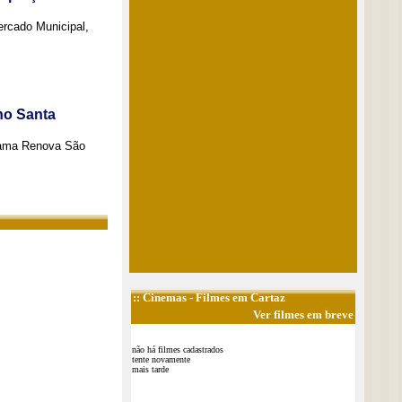
Mercado Municipal,
no Santa
grama Renova São
::
Cinemas
- Filmes em Cartaz
Ver filmes em breve
não há filmes cadastrados
tente novamente
mais tarde