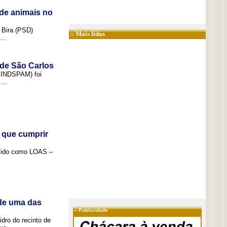
de animais no
 Bira (PSD)
:: Mais lidas
..
 de São Carlos
(SINDSPAM) foi
...
 que cumprir
ecido como LOAS –
 de uma das
»
Publicidade
idro do recinto de