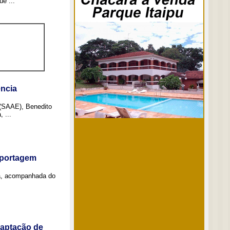
e ...
ncia
 (SAAE), Benedito
 ...
eportagem
a, acompanhada do
captação de