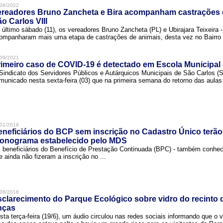
06/2022
ereadores Bruno Zancheta e Bira acompanham castrações 
o Carlos VIII
 último sábado (11), os vereadores Bruno Zancheta (PL) e Ubirajara Teixeira -
ompanharam mais uma etapa de castrações de animais, desta vez no Bairro .
09/2021
imeiro caso de COVID-19 é detectado em Escola Municipal
Sindicato dos Servidores Públicos e Autárquicos Municipais de São Carlos 
municado nesta sexta-feira (03) que na primeira semana do retorno das aulas 
01/2019
neficiários do BCP sem inscrição no Cadastro Único terão
ronograma estabelecido pelo MDS
 beneficiários do Benefício de Prestação Continuada (BPC) - também conh
e ainda não fizeram a inscrição no ...
06/2018
clarecimento do Parque Ecológico sobre vidro do recinto
nças
sta terça-feira (19/6), um áudio circulou nas redes sociais informando que o v