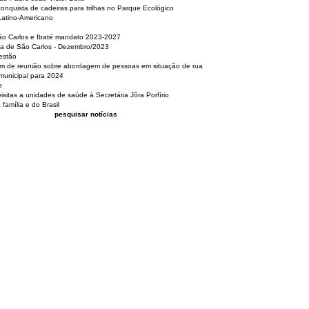
nquista de cadeiras para trilhas no Parque Ecológico
Latino-Americano
São Carlos e Ibaté mandato 2023-2027
sa de São Carlos - Dezembro/2023
estão
pam de reunião sobre abordagem de pessoas em situação de rua
municipal para 2024
o
isitas a unidades de saúde à Secretária Jôra Porfírio
família e do Brasil
pesquisar notícias