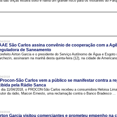
a das onças estava solto e havia um grande risco para os visitantes do Parqu
04/2018
AAE São Carlos assina convênio de cooperação com a Agê
eguladora de Saneamento
prefeito Airton Garcia e o presidente do Serviço Autônomo de Água e Esgoto
rchezin, assinaram na manhã desta quinta-feira (12), na cidade de Americana,
04/2018
Procon-São Carlos vem a público se manifestar contra a r
ibida pela Rádio Sanca
 dia 11/04/2018, o PROCON-São Carlos recebeu a consumidora Heloisa Lim
cutor da rádio, Maicon Ernesto, uma reclamação contra o Banco Bradesco ...
03/2018
rton Garcia visitou comerciantes e prometeu empenho na 