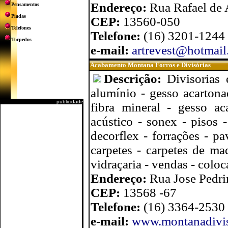
Endereço:
Rua Rafael de 
Pensamentos
Piadas
CEP:
13560-050
Telefones
Telefone:
(16) 3201-1244
Torpedos
e-mail:
artrevest@hotmai
Acabamento Montana Forros e Divisórias
Descrição:
Divisorias 
alumínio - gesso acartona
publicidade
fibra mineral - gesso ac
acústico - sonex - pisos 
decorflex - forrações - pa
carpetes - carpetes de ma
vidraçaria - vendas - col
Endereço:
Rua Jose Pedri
CEP:
13568 -67
Telefone:
(16) 3364-2530
e-mail:
www.montanadivis