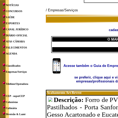
NOTÍCIAS
/ Empresas/Serviços
CONCURSOS
SAÚDE
ESPORTES
CANAL JURÍDICO
cadas
DIÁRIO OFICIAL
O MAI
ATAS CÂMARA
FALECIMENTOS
AGENDA
Acesse também o Guia de Empresa
Classificados
Empresas/Serviços
se preferir, clique aqui e v
empresas/profissionais d
Telefone/Operadora
Acabamento Art Revest
CEP - superCEP
Descrição:
Forro de PVC
Colunistas
Pastilhados - Porta Sanfo
Culinária
Gesso Acartonado e Eucate
Diversão & Lazer