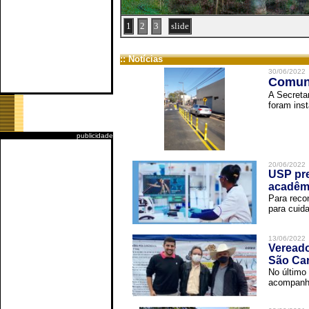
1
2
3
slide
:: Notícias
30/06/2022
Comuni
A Secreta
foram inst
publicidade
20/06/2022
USP pre
acadêm
Para reco
para cuida
13/06/2022
Vereado
São Car
No último 
acompanha