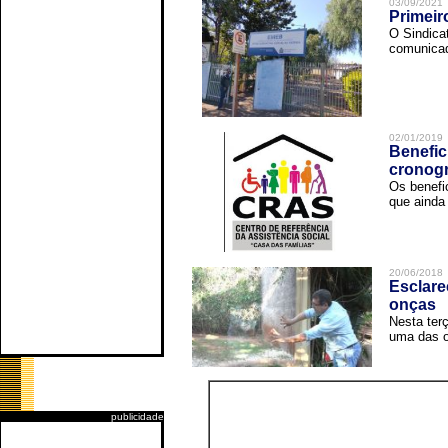
03/09/2021
Primeir
O Sindica
comunicad
02/01/2019
Benefic
cronog
Os benefi
que ainda 
20/06/2018
Esclare
onças
Nesta terç
uma das o
publicidade