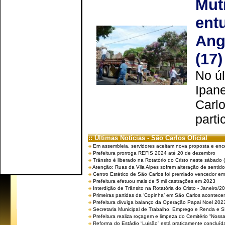
Mut
ent
Ang
(17)
No úl
Ipan
Carlo
parti
:: Últimas Notícias - São Carlos Oficial
Em assembleia, servidores aceitam nova proposta e enc
Prefeitura prorroga REFIS 2024 até 20 de dezembro
Trânsito é liberado na Rotatório do Cristo neste sábado 
Atenção: Ruas da Vila Alpes sofrem alteração de sentido 
Centro Estético de São Carlos foi premiado vencedor em 
Prefeitura efetuou mais de 5 mil castrações em 2023
Interdição de Trânsito na Rotatória do Cristo - Janeiro/2
Primeiras partidas da ‘Copinha’ em São Carlos acontecem
Prefeitura divulga balanço da Operação Papai Noel 202
Secretaria Municipal de Trabalho, Emprego e Renda e
Prefeitura realiza roçagem e limpeza do Cemitério “No
Reforma do Estádio “Luisão” está praticamente concluíd