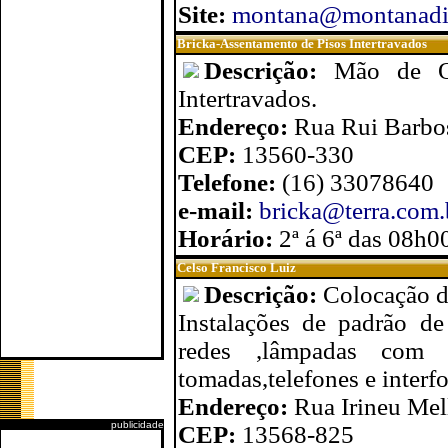
Site:
montana@montanadiv
Bricka-Assentamento de Pisos Intertravados
Descrição:
Mão de Ob
Intertravados.
Endereço:
Rua Rui Barbos
CEP:
13560-330
Telefone:
(16) 33078640
e-mail:
bricka@terra.com.
Horário:
2ª á 6ª das 08h0
Celso Francisco Luiz
Descrição:
Colocação de
Instalações de padrão de 
redes ,lâmpadas com ci
tomadas,telefones e interfo
Endereço:
Rua Irineu Mel
publicidade
CEP:
13568-825