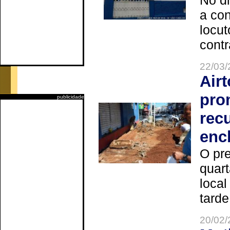
No d
a co
locut
contr
22/03/
Air
pro
publicidade
rec
enc
O pre
quart
local
tarde
20/02/