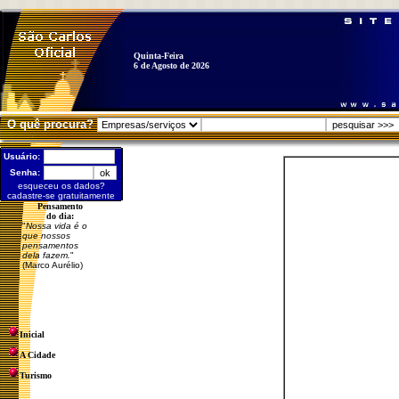
Quinta-Feira
6 de Agosto de 2026
O quê procura?
Usuário:
Senha:
esqueceu os dados?
cadastre-se gratuitamente
Pensamento
do dia:
"
Nossa vida é o
que nossos
pensamentos
dela fazem.
"
(Marco Aurélio)
Inicial
A Cidade
Turismo