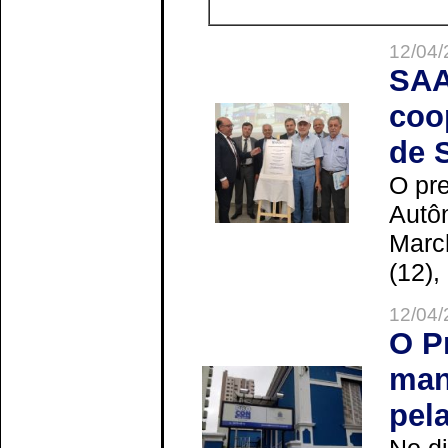
12/04/
SAA
coo
de 
O pre
Autô
Marc
(12),
12/04/
O P
man
pel