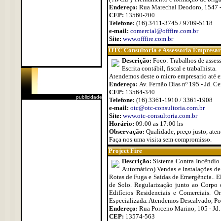
Endereço:
Rua Marechal Deodoro, 1547 -
CEP:
13560-200
Telefone:
(16) 3411-3745 / 9709-5118
e-mail:
comercial@offfire.com.br
Site:
www.offfire.com.br
OTC Consultoria e Assessoria Empresar
Descrição:
Foco: Trabalhos de assesso
Escrita contábil, fiscal e trabalhista.
Atendemos deste o micro empresario até e
Endereço:
Av. Fernão Dias nº 195 - Jd. C
CEP:
13564-340
publicidade
Telefone:
(16) 3361-1910 / 3361-1908
e-mail:
otc@otc-consultoria.com.br
Site:
www.otc-consultoria.com.br
Horário:
09:00 as 17:00 hs
Observação:
Qualidade, preço justo, aten
Faça nos uma visita sem compromisso.
Project Fire
Descrição:
Sistema Contra Incêndio 
Automático) Vendas e Instalações de 
Rotas de Fuga e Saídas de Emergência.. E
de Solo. Regularização junto ao Corpo
Edifícios Residenciais e Comerciais. O
Especializada. Atendemos Descalvado, Port
Endereço:
Rua Porceno Marino, 105 - Jd.
CEP:
13574-563