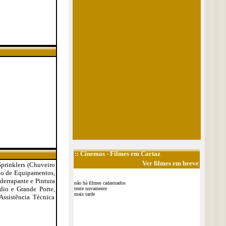
::
Cinemas
- Filmes em Cartaz
Ver filmes em breve
Sprinklers (Chuveiro
ção de Equipamentos,
derrapante e Pintura
não há filmes cadastrados
io e Grande Porte,
tente novamente
mais tarde
Assistência Técnica