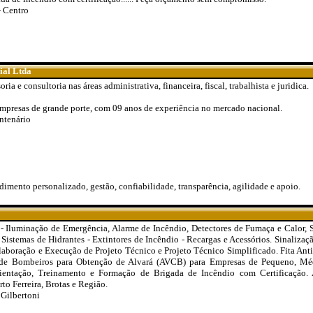
 Centro
ial Ltda
ria e consultoria nas áreas administrativa, financeira, fiscal, trabalhista e juridica.
mpresas de grande porte, com 09 anos de experiência no mercado nacional.
entenário
dimento personalizado, gestão, confiabilidade, transparência, agilidade e apoio.
- Iluminação de Emergência, Alarme de Incêndio, Detectores de Fumaça e Calor, 
Sistemas de Hidrantes - Extintores de Incêndio - Recargas e Acessórios. Sinaliza
laboração e Execução de Projeto Técnico e Projeto Técnico Simplificado. Fita Anti
 de Bombeiros para Obtenção de Alvará (AVCB) para Empresas de Pequeno, Méd
rientação, Treinamento e Formação de Brigada de Incêndio com Certificação. 
o Ferreira, Brotas e Região.
 Gilbertoni