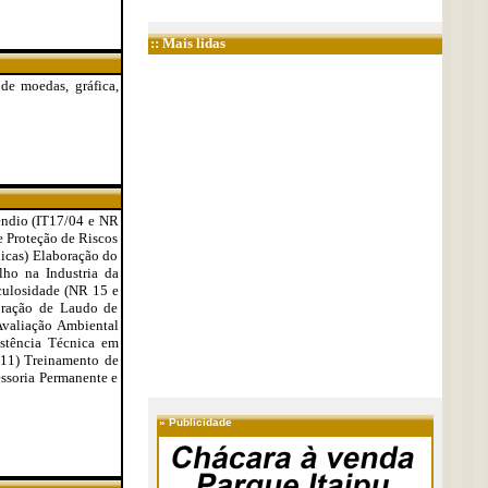
:: Mais lidas
 de moedas, gráfica,
êndio (IT17/04 e NR
 Proteção de Riscos
icas) Elaboração do
ho na Industria da
culosidade (NR 15 e
boração de Laudo de
valiação Ambiental
tência Técnica em
R11) Treinamento de
ssoria Permanente e
»
Publicidade