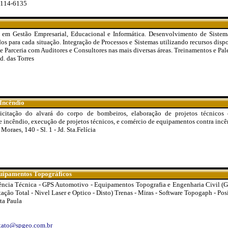
9114-6135
a em Gestão Empresarial, Educacional e Informática. Desenvolvimento de Sistem
dos para cada situação. Integração de Processos e Sistemas utilizando recursos disp
e Parceria com Auditores e Consultores nas mais diversas áreas. Treinamentos e Pale
d. das Torres
Incêndio
citação do alvará do corpo de bombeiros, elaboração de projetos técnicos e
e incêndio, execução de projetos técnicos, e comércio de equipamentos contra incê
raes, 140 - Sl. 1 - Jd. Sta.Felícia
uipamentos Topográficos
ência Técnica - GPS Automotivo - Equipamentos Topografia e Engenharia Civil (GP
ção Total - Nivel Laser e Optico - Disto) Trenas - Miras - Software Topogaph - Posi
ta Paula
tato@spgeo.com.br