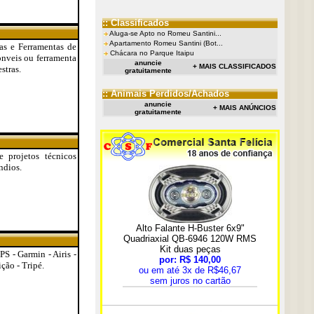
:: Classificados
Aluga-se Apto no Romeu Santini...
Apartamento Romeu Santini (Bot...
as e Ferramentas de
Chácara no Parque Itaipu
onveis ou ferramenta
anuncie
+ MAIS CLASSIFICADOS
stras.
gratuitamente
:: Animais Perdidos/Achados
anuncie
+ MAIS ANÚNCIOS
gratuitamente
 projetos técnicos
ndios.
S - Garmin - Airis -
ção - Tripé.