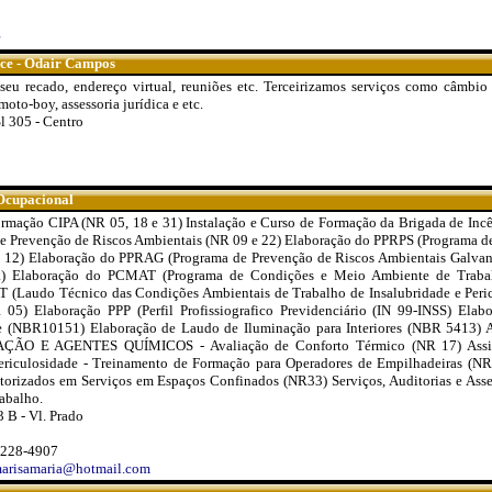
fice - Odair Campos
 seu recado, endereço virtual, reuniões etc. Terceirizamos serviços como câmbio
oto-boy, assessoria jurídica e etc.
l 305 - Centro
 Ocupacional
ormação CIPA (NR 05, 18 e 31) Instalação e Curso de Formação da Brigada de Inc
e Prevenção de Riscos Ambientais (NR 09 e 22) Elaboração do PPRPS (Programa de
R 12) Elaboração do PPRAG (Programa de Prevenção de Riscos Ambientais Galvan
ia) Elaboração do PCMAT (Programa de Condições e Meio Ambiente de Trabal
 (Laudo Técnico das Condições Ambientais de Trabalho de Insalubridade e Peri
5) Elaboração PPP (Perfil Profissiografico Previdenciário (IN 99-INSS) Ela
e (NBR10151) Elaboração de Laudo de Iluminação para Interiores (NBR 5413) A
ÃO E AGENTES QUÍMICOS - Avaliação de Conforto Térmico (NR 17) Assis
 Periculosidade - Treinamento de Formação para Operadores de Empilhadeiras (N
torizados em Serviços em Espaços Confinados (NR33) Serviços, Auditorias e Asse
abalho.
3 B - Vl. Prado
9228-4907
smarisamaria@hotmail.com