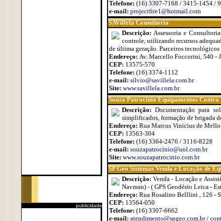
Telefone:
(16) 3307-7168 / 3415-1454 / 
e-mail:
projectfire1@hotmail.com
SAVillela Consultoria
Descrição:
Assessoria e Consultori
controle, utilizando recursos adequa
de última geração. Parceiros tecnológicos 
Endereço:
Av. Marcello Foccorini, 540 - J
CEP:
13575-570
Telefone:
(16) 3374-1112
e-mail:
silvio@savillela.com.br
Site:
www.savillela.com.br
Souza Patrocinio Equipamentos Contra 
Descrição:
Documentação para soli
simplificados, formação de brigada d
Endereço:
Rua Marcus Vinicius de Mello Mo
CEP:
13563-304
Telefone:
(16) 3364-2476 / 3116-8228
e-mail:
souzapatrocinio@uol.com.br
Site:
www.souzapatrocinio.com.br
SP Geo Sistemas Venda e Locação de Eq
Descrição:
Venda - Locação e Assist
Navman) - ( GPS Geodésio Leica - Esta
Endereço:
Rua Rosalino Belllini , 126 - S
CEP:
13564-050
publicidade
Telefone:
(16) 3307-6662
e-mail:
atendimento@spgeo.com.br / con