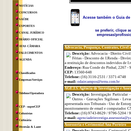
NOTÍCIAS
CONCURSOS
Acesse também o Guia de 
SAÚDE
ESPORTES
se preferir, clique 
CANAL JURÍDICO
empresas/profissio
DIÁRIO OFICIAL
ATAS CÂMARA
Advocacia, Poupança, Contratos, Cível 
FALECIMENTOS
Descrição:
Advocacia - Direito Civil
Férias - Desconto de I.Renda - Divór
AGENDA
a restituição de descontos indevidos de I
Endereço:
Rua Conde do Pinhal, 2267 - S
CEP:
13560-648
Classificados
Telefone:
(16) 3116-2531 / 3371-4748
Empresas/Serviços
e-mail:
odaircampos@terra.com.br
AGE.I.S. Agência de Investigação e Asse
Telefone/Operadora
Descrição:
Investigação Particular 
Outros - Gravações Sigilosas - Lev
apresentada nos Tribunais - Uso de Ento
CEP - superCEP
monitoramento de email e computador. C
Telefone:
(16) 9743-8629 / 9796-5204 / 
Colunistas
e-mail:
agenciadeinvestiga.assessoria@y
Culinária
Assessoria e Cerimonial Ana Porteiro
Diversão & Lazer
Descrição:
Assessoria, Cerimonial, 