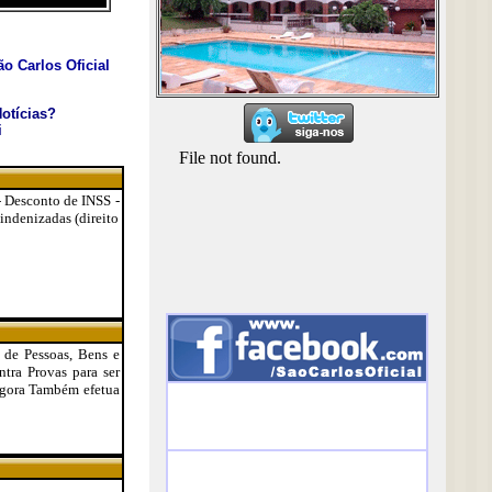
o Carlos Oficial
otícias?
i
 - Desconto de INSS -
indenizadas (direito
o de Pessoas, Bens e
tra Provas para ser
agora Também efetua