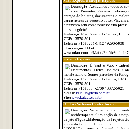
JáJá Express Entregas Rápidas
Descrição:
Atendemos a todos os seto
como Presentes, Revistas, Cobranças
entrega de boletos, documentos e malote
cargas aéreas de pequeno porte. Viagens e
orçamento sem compromisso! Sua pressa é
nosso negócio!
Endereço:
Rua Raimundo Correa , 1300 -
CEP:
13570-591
Telefone:
(16) 3201-1412 / 9296-5838
Observação:
Orkut:
www.orkut.com.br/Main#Profile?uid=1
Kalau's Express
Descrição:
É Vapt e Vupt - Entreg
Documentos - Fretes - Boletos - Co
instale na hora. Somos parceiros da Kalo
Endereço:
Rua Raimundo Correa, 1978 - 
CEP:
13570-591
Telefone:
(16) 3374-2769 / 3372-5621
e-mail:
kalauss@terra.com.br
Site:
www.kalaus.com.br
Off Fire Sistemas Contra Incêndio
Descrição:
Sistemas contra incênd
antiderrapante, iluminação de emergê
de jato d'água...Elaboração de Projetos t
alvará do Corpo de Bombeiros
( AVCB ) Treinamento e formação de briga