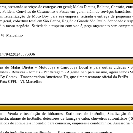
res, prestando serviços de entregas em geral; Malas Diretas, Boletos, Cartório, ent
, Folders, Convites de Casamento e Festas em geral, além de serviços bancários
s. Terceirização de Moto Boy para sua empresa, retirada e entrega de pequenas c
m geral, cobertura total em São Carlos, Região e Grande São Paulo. Seriedade e res
 o nosso negócio! Seriedade e respeito com voc ê, peça orçamento sem compromi
 Vl. Marcelino
4714794220245576036
as de Malas Diretas - Motoboys e Carroboys Local e para outras cidades - S
nvites - Revistas - Jornais - Panfletagem - A gente não para mesmo, agora temo
g By Comex - Transportadora Americana TA, que é representante oficial da FedEx.
Próx CPFL - Vl. Marcelino
io - Venda e instalação de hidrantes, Extintores de incêndio, Sinalização fot
ncia, alarme de incêndio, detectores de fumaça e calor, chuveiros automáticos ( S
écnicos de combate a incêndio para comércio, empresas e condominios, Assessoria p
da de incêndio com certificação...... Peça orçamento sem compromisso.