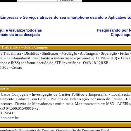
Empresas e Serviços através do seu smartphone usando o Aplicativo Sã
aqui e visualize todos as
Pesquisando por N
nais da área desejada
Clique aqu
e Trabalhista - Odair Campos
 e Trabalhista - Dissídios - Sindicatos - Mediação - Arbitragem - Separação - Férias
cio - Talidomida-vítimas (direito a indenização e pensão-Lei 12.190-2010) e Férias 
.renda e INSS) conforme decisão do STF. Inventários - OAB 18.126 SP.
l 305 - Centro
ssoria
- Casos Conjugais - Investigação de Caráter Político e Empresarial - Localizaçã
antamento Cadastral em Geral - Pedidos de Indenização por meio de Fraude - Con
rpecentes - Desvio de Mercadorias e muito mais. Monitoramento em MSN - AGEIS 
NPJ 04.566.015/0001-72.
9312-8415
ahoo.com.br
Coordenação Financeira de Eventos, Organização de Eventos em Geral.