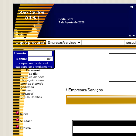
Sexta-Feira
7 de Agosto de 2026
O quê procura?
Usuário:
Senha:
esqueceu os dados?
cadastre-se gratuitamente
Pensamento
do dia:
"
A única maneira
de seguir nossos
sonhos é sendo
generoso
/ Empresas/Serviços
conosco
mesmos!
"
(Paulo Coelho)
Inicial
A Cidade
Turismo