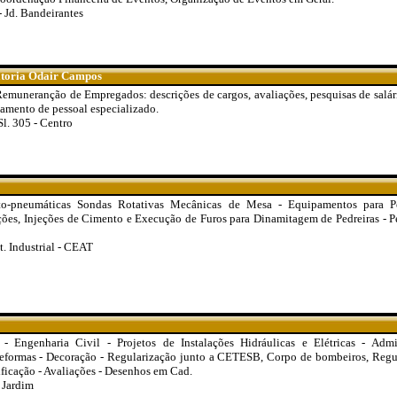
 Jd. Bandeirantes
ltoria Odair Campos
muneranção de Empregados: descrições de cargos, avaliações, pesquisas de salários
tamento de pessoal especializado.
l. 305 - Centro
to-pneumáticas Sondas Rotativas Mecânicas de Mesa - Equipamentos para P
ções, Injeções de Cimento e Execução de Furos para Dinamitagem de Pedreiras - Pe
t. Industrial - CEAT
s - Engenharia Civil - Projetos de Instalações Hidráulicas e Elétricas - Adm
- Reformas - Decoração - Regularização junto a CETESB, Corpo de bombeiros, Reg
ficação - Avaliações - Desenhos em Cad.
 Jardim