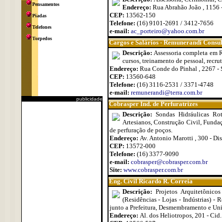
Pensamentos
Endereço:
Rua Abrahão João , 1156 -
CEP:
13562-150
Piadas
Telefone:
(16) 9101-2691 / 3412-7656
Telefones
e-mail:
ac_porteiro@yahoo.com.br
Torpedos
Cargos e Salários - Remunerandi Consu
Descrição:
Assessoria completa em Re
cursos, treinamento de pessoal, recru
Endereço:
Rua Conde do Pinhal , 2267 - S
CEP:
13560-648
Telefone:
(16) 3116-2531 / 3371-4748
e-mail:
remunerandi@terra.com.br
publicidade
Cobrasper Ind. de Perfuratrizes
Descrição:
Sondas Hidráulicas Ro
Artesianos, Construção Civil, Funda
de perfuração de poços.
Endereço:
Av. Antonio Marotti , 300 - Dis
CEP:
13572-000
Telefone:
(16) 3377-9090
e-mail:
cobrasper@cobrasper.com.br
Site:
www.cobrasper.com.br
Eng. Civil Ricardo R. Correia
Descrição:
Projetos Arquitetônico
(Residências - Lojas - Indústrias) 
junto a Prefeitura, Desmembramento e Uni
Endereço:
Al. dos Heliotropos, 201 - Cid.