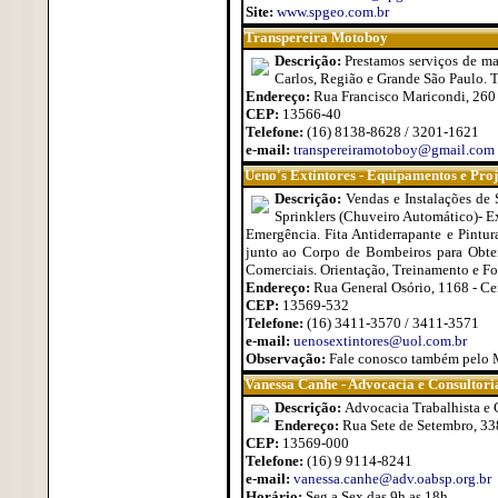
Site:
www.spgeo.com.br
Transpereira Motoboy
Descrição:
Prestamos serviços de mal
Carlos, Região e Grande São Paulo. T
Endereço:
Rua Francisco Maricondi, 260 -
CEP:
13566-40
Telefone:
(16) 8138-8628 / 3201-1621
e-mail:
transpereiramotoboy@gmail.com
Ueno's Extintores - Equipamentos e Proj
Descrição:
Vendas e Instalações de 
Sprinklers (Chuveiro Automático)- Ex
Emergência. Fita Antiderrapante e Pintu
junto ao Corpo de Bombeiros para Obten
Comerciais. Orientação, Treinamento e Fo
Endereço:
Rua General Osório, 1168 - Ce
CEP:
13569-532
Telefone:
(16) 3411-3570 / 3411-3571
e-mail:
uenosextintores@uol.com.br
Observação:
Fale conosco também pelo
Vanessa Canhe - Advocacia e Consultori
Descrição:
Advocacia Trabalhista e 
Endereço:
Rua Sete de Setembro, 33
CEP:
13569-000
Telefone:
(16) 9 9114-8241
e-mail:
vanessa.canhe@adv.oabsp.org.br
Horário:
Seg a Sex das 9h as 18h