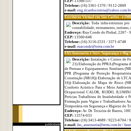
CEP:
13566-537
Telefone:
(16) 3361-1370 / 9112-2869
e-mail:
eng.ricardocorreia@yahoo.com.br
Escritório Virtual em São Carlos - e.Of
Descrição:
Toda infra-estrutura pro
contabilidade, treinamento, turismo, m
Endereço:
Rua Conde do Pinhal, 2267 - S
CEP:
13560-648
Telefone:
(16) 3116-2531 / 3371-4748
e-mail:
ruaconde@terra.com.br
FAS Assessoria e Serv. Segurança e Hig
Descrição:
Instalação e Cursos de F
23) Elaboração do PPRA (Programa d
de Prensas e Equipamentos Similares (N
PPR (Programa de Proteção Respiratór
Construção (NR18)) Elaboração de LTCAT
16)) Elaboração do Mapa de Risco (NR 0
Conforto Acústico Para o Meio Ambient
Ocupacional CALOR, RUIDO, ILUMINAÇ
Pericias Trabalhista de Insalubridade e
Formação para Vigias e Trabalhadores Au
Temporária em Segurança e Higiene do Tr
Endereço:
Av. Dr. Teixeira de Barros, 100
CEP:
13574-033
Telefone:
(16) 3413-4689 / 9223-6704 / 
publicidade
e-mail:
fas_assessoria@terra.com.br / fa