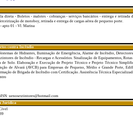
a direta - Boletos - malotes - cobranças - serviços bancários - entrega e retirada
erceirização de motoboy, retirada e entrega de cargas aérea de pequeno porte.
 apto 01 - Vl. Marina
etos contra Incêndio
Sistemas de Hidrantes, Iluminação de Emergência, Alarme de Incêndio, Detectore
tintores de Incêndio - Recargas e Acessórios. Sinalização de Equipamentos, Rotas
ra de Solo. Elaboração e Execução de Projeto Técnico e Projeto Técnico Simplifi
ção de Alvará (AVCB) para Empresas de Pequeno, Médio e Grande Porte, Edifí
rmação de Brigada de Incêndio com Certificação. Assistência Técnica Especializad
ntro
 MSN: uenosextintores@hotmail.com
a Jurídica
Cível
89