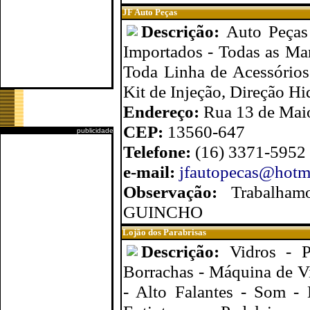
JF Auto Peças
Descrição:
Auto Peças
Importados - Todas as Ma
Toda Linha de Acessórios:
Kit de Injeção, Direção Hi
Endereço:
Rua 13 de Maio
CEP:
13560-647
publicidade
Telefone:
(16) 3371-5952
e-mail:
jfautopecas@hotm
Observação:
Trabalha
GUINCHO
Lojão dos Parabrisas
Descrição:
Vidros - P
Borrachas - Máquina de Vid
- Alto Falantes - Som - 