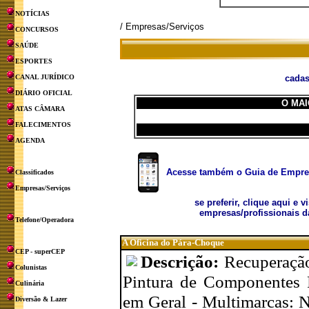
NOTÍCIAS
/ Empresas/Serviços
CONCURSOS
SAÚDE
ESPORTES
CANAL JURÍDICO
cadas
DIÁRIO OFICIAL
O MAI
ATAS CÂMARA
FALECIMENTOS
AGENDA
Acesse também o Guia de Empresa
Classificados
Empresas/Serviços
se preferir, clique aqui e v
empresas/profissionais d
Telefone/Operadora
A Oficina do Pára-Choque
CEP - superCEP
Descrição:
Recuperação
Colunistas
Pintura de Componentes P
Culinária
em Geral - Multimarcas: N
Diversão & Lazer