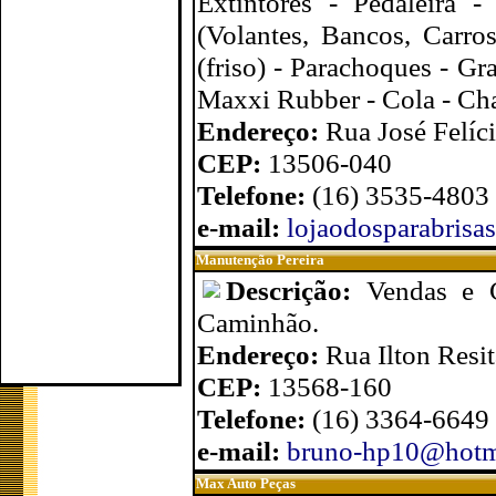
Extintores - Pedaleira 
(Volantes, Bancos, Carros
(friso) - Parachoques - Gr
Maxxi Rubber - Cola - Ch
Endereço:
Rua José Felíci
CEP:
13506-040
Telefone:
(16) 3535-4803
e-mail:
lojaodosparabrisa
Manutenção Pereira
Descrição:
Vendas e C
Caminhão.
Endereço:
Rua Ilton Resi
CEP:
13568-160
Telefone:
(16) 3364-6649
e-mail:
bruno-hp10@hotm
Max Auto Peças