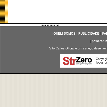
indique nosso site
|
QUEM SOMOS
|
PUBLICIDADE
|
FA
|
powered 
São Carlos Oficial é um serviço desenvol
Copyrig
Todos di