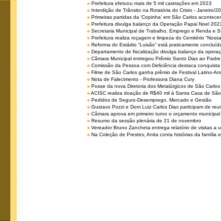
Prefeitura efetuou mais de 5 mil castrações em 2023
Interdição de Trânsito na Rotatória do Cristo - Janeiro/2
Primeiras partidas da ‘Copinha’ em São Carlos acontecem
Prefeitura divulga balanço da Operação Papai Noel 202
Secretaria Municipal de Trabalho, Emprego e Renda e
Prefeitura realiza roçagem e limpeza do Cemitério “No
Reforma do Estádio “Luisão” está praticamente concluíd
Departamento de fiscalização divulga balanço da opera
Câmara Municipal entregou Prêmio Santo Dias ao Padre 
Comissão da Pessoa com Deficiência destaca conquista d
Filme de São Carlos ganha prêmio de Festival Latino-Am
Nota de Falecimento - Professora Diana Cury
Posse da nova Diretoria dos Metalúrgicos de São Carlo
ACISC realiza doação de R$40 mil à Santa Casa de São
Pedidos de Seguro-Desemprego, Mercado e Gestão
Gustavo Pozzi e Dom Luiz Carlos Dias participam de re
Câmara aprova em primeiro turno o orçamento municipal
Resumo da sessão plenária de 21 de novembro
Vereador Bruno Zancheta entrega relatório de visitas a 
Na Coleção de Prestes, Anita conta histórias da família e