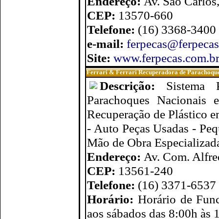
Endereço:
Av. São Carlos
CEP:
13570-660
Telefone:
(16) 3368-3400
e-mail:
ferpecas@ferpecas
Site:
www.ferpecas.com.b
Ferrari & Ferrari Recuperadora de Parachoqu
Descrição:
Sistema 
Parachoques Nacionais 
Recuperação de Plástico em
- Auto Peças Usadas - Peq
Mão de Obra Especializada
Endereço:
Av. Com. Alfre
CEP:
13561-240
Telefone:
(16) 3371-6537
Horário:
Horário de Func
aos sábados das 8:00h às 