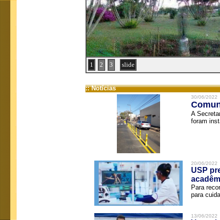
1
2
3
slide
:: Notícias
30/06/2022
Comuni
A Secreta
foram inst
20/06/2022
USP pre
acadêm
Para reco
para cuida
13/06/2022