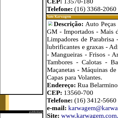
CEP:
13570-180
Telefone:
(16) 3368-2060
Auto Karwagem
Descrição:
Auto Peças 
GM - Importados - Mais de
Limpadores de Parabrisa -
lubrificantes e graxas - A
- Mangueiras - Frisos - A
Tambores - Calotas - Ba
Maçanetas - Máquinas de V
Capas para Volantes.
Endereço:
Rua Belarmino 
CEP:
13560-700
Telefone:
(16) 3412-5660
e-mail:
karwagem@karwa
publicidade
Site:
www.karwagem.com.