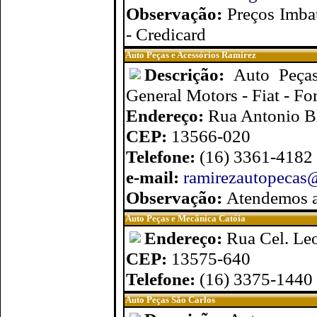
Observação:
Preços Imbat
- Credicard
Auto Peças e Acessórios Ramirez
Descrição:
Auto Peças
General Motors - Fiat - Fo
Endereço:
Rua Antonio Bl
CEP:
13566-020
Telefone:
(16) 3361-4182
e-mail:
ramirezautopecas
Observação:
Atendemos a
Auto Peças e Mecânica Catóia
Endereço:
Rua Cel. Leo
CEP:
13575-640
Telefone:
(16) 3375-1440 
Auto Peças São Carlos