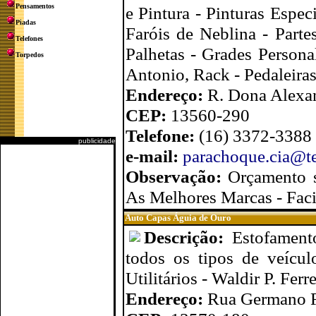
Pensamentos
e Pintura - Pinturas Espec
Piadas
Faróis de Neblina - Parte
Telefones
Palhetas - Grades Personal
Torpedos
Antonio, Rack - Pedaleira
Endereço:
R. Dona Alexan
CEP:
13560-290
Telefone:
(16) 3372-3388 
publicidade
e-mail:
parachoque.cia@te
Observação:
Orçamento 
As Melhores Marcas - Fac
Auto Capas Águia de Ouro
Descrição:
Estofament
todos os tipos de veícu
Utilitários - Waldir P. Ferre
Endereço:
Rua Germano Fe