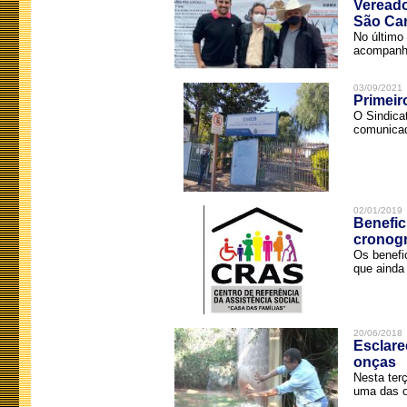
Vereado
São Car
No último 
acompanha
03/09/2021
Primeir
O Sindica
comunicad
02/01/2019
Benefic
cronog
Os benefi
que ainda 
20/06/2018
Esclare
onças
Nesta terç
uma das o