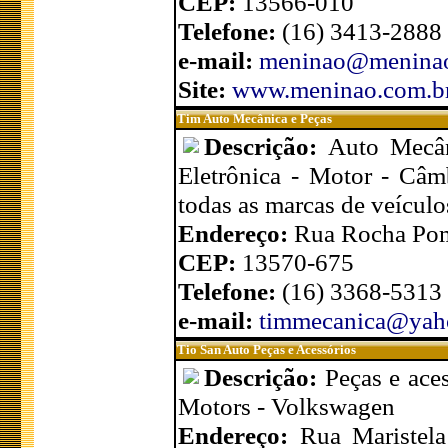
CEP:
13566-010
Telefone:
(16) 3413-2888
e-mail:
meninao@meninao
Site:
www.meninao.com.b
Tim Auto Mecânica e Peças
Descrição:
Auto Mecân
Eletrônica - Motor - Câm
todas as marcas de veículo
Endereço:
Rua Rocha Pom
CEP:
13570-675
Telefone:
(16) 3368-5313
e-mail:
timmecanica@yah
Tio San Auto Peças e Acessórios
Descrição:
Peças e aces
Motors - Volkswagen
Endereço:
Rua Maristela