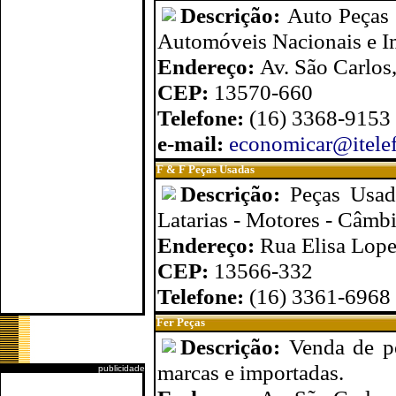
Descrição:
Auto Peças 
Automóveis Nacionais e I
Endereço:
Av. São Carlos
CEP:
13570-660
Telefone:
(16) 3368-9153
e-mail:
economicar@itelef
F & F Peças Usadas
Descrição:
Peças Usad
Latarias - Motores - Câmb
Endereço:
Rua Elisa Lope
CEP:
13566-332
Telefone:
(16) 3361-6968
Fer Peças
Descrição:
Venda de p
marcas e importadas.
publicidade