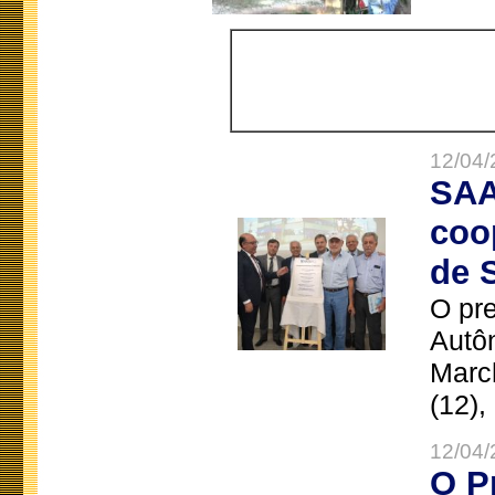
12/04/
SAA
coo
de 
O pre
Autô
Marc
(12),
12/04/
O P