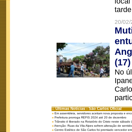
local
tarde
20/02/
Mut
ent
Ang
(17)
No úl
Ipan
Carlo
parti
:: Últimas Notícias - São Carlos Oficial
Em assembleia, servidores aceitam nova proposta e enc
Prefeitura prorroga REFIS 2024 até 20 de dezembro
Trânsito é liberado na Rotatório do Cristo neste sábado 
Atenção: Ruas da Vila Alpes sofrem alteração de sentido 
Centro Estético de São Carlos foi premiado vencedor em 