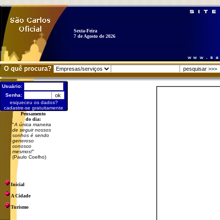
Sexta-Feira
7 de Agosto de 2026
O quê procura?
Usuário:
Senha:
esqueceu os dados?
cadastre-se gratuitamente
Pensamento
do dia:
"
A única maneira
de seguir nossos
sonhos é sendo
generoso
conosco
mesmos!
"
(Paulo Coelho)
Inicial
A Cidade
Turismo