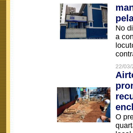
man
pel
No d
a co
locut
contr
22/03/
Air
pro
rec
enc
O pre
quart