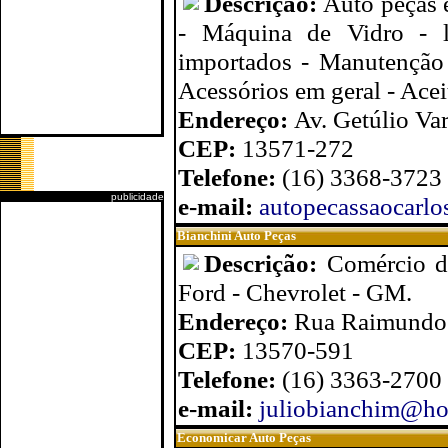
Descrição:
Auto peças e
- Máquina de Vidro - li
importados - Manutenção 
Acessórios em geral - Aceit
Endereço:
Av. Getúlio Va
CEP:
13571-272
Telefone:
(16) 3368-3723
publicidade
e-mail:
autopecassaocarlo
Bianchini Auto Peças
Descrição:
Comércio d
Ford - Chevrolet - GM.
Endereço:
Rua Raimundo C
CEP:
13570-591
Telefone:
(16) 3363-2700
e-mail:
juliobianchim@ho
Economicar Auto Peças