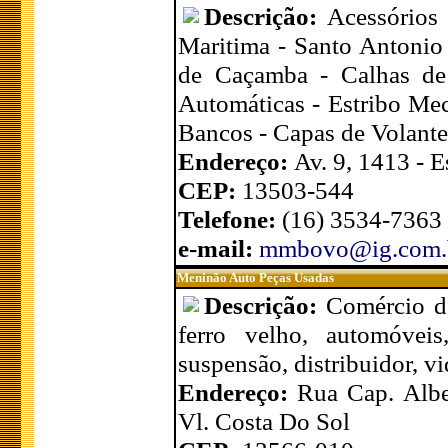
Descrição:
Acessórios 
Maritima - Santo Antonio 
de Caçamba - Calhas de 
Automáticas - Estribo Mec
Bancos - Capas de Volante 
Endereço:
Av. 9, 1413 - E
CEP:
13503-544
Telefone:
(16) 3534-7363
e-mail:
mmbovo@ig.com.
Meninão Auto Peças Usadas
Descrição:
Comércio de
ferro velho, automóveis
suspensão, distribuidor, vid
Endereço:
Rua Cap. Albe
Vl. Costa Do Sol