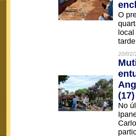
enc
O pre
quart
local
tarde
20/02/
Mut
ent
Ang
(17)
No úl
Ipan
Carlo
parti