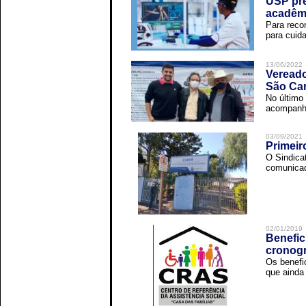
USP pre
acadêm
Para reco
para cuida
13/06/2022
Vereado
São Car
No último 
acompanha
03/09/2021
Primeir
O Sindica
comunicad
02/01/2019
Benefic
cronog
Os benefi
que ainda 