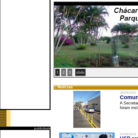
1
2
3
slide
:: Notícias
30/06/2022
Comuni
A Secreta
foram inst
publicidade
20/06/2022