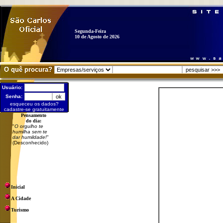
Segunda-Feira
10 de Agosto de 2026
O quê procura?
Usuário:
Senha:
esqueceu os dados?
cadastre-se gratuitamente
Pensamento
do dia:
"
O orgulho te
humilha sem te
dar humildade!
"
(Desconhecido)
Inicial
A Cidade
Turismo