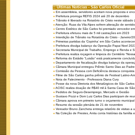
:: Últimas Notícias - São Carlos Oficial
Em assembleia, servidores aceitam nova proposta e enc
Prefeitura prorroga REFIS 2024 até 20 de dezembro
Trânsito é liberado na Rotatório do Cristo neste sábado 
Atenção: Ruas da Vila Alpes sofrem alteração de sentido 
Centro Estético de São Carlos foi premiado vencedor em 
Prefeitura efetuou mais de 5 mil castrações em 2023
Interdição de Trânsito na Rotatória do Cristo - Janeiro/2
Primeiras partidas da ‘Copinha’ em São Carlos acontecem
Prefeitura divulga balanço da Operação Papai Noel 202
Secretaria Municipal de Trabalho, Emprego e Renda e
Prefeitura realiza roçagem e limpeza do Cemitério “No
Reforma do Estádio “Luisão” está praticamente concluíd
Departamento de fiscalização divulga balanço da opera
Câmara Municipal entregou Prêmio Santo Dias ao Padre 
Comissão da Pessoa com Deficiência destaca conquista d
Filme de São Carlos ganha prêmio de Festival Latino-Am
Nota de Falecimento - Professora Diana Cury
Posse da nova Diretoria dos Metalúrgicos de São Carlo
ACISC realiza doação de R$40 mil à Santa Casa de São
Pedidos de Seguro-Desemprego, Mercado e Gestão
Gustavo Pozzi e Dom Luiz Carlos Dias participam de re
Câmara aprova em primeiro turno o orçamento municipal
Resumo da sessão plenária de 21 de novembro
Vereador Bruno Zancheta entrega relatório de visitas a 
Na Coleção de Prestes, Anita conta histórias da família e