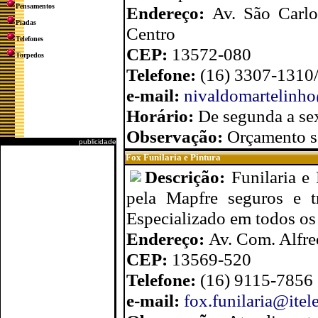
Pensamentos
Endereço:
Av. São Carlo
Piadas
Centro
Telefones
CEP:
13572-080
Torpedos
Telefone:
(16) 3307-1310
e-mail:
nivaldomartelinh
Horário:
De segunda a sex
Observação:
Orçamento s
publicidade
Fox Funilaria e Pintura
Descrição:
Funilaria e
pela Mapfre seguros e t
Especializado em todos os 
Endereço:
Av. Com. Alfre
CEP:
13569-520
Telefone:
(16) 9115-7856
e-mail:
fox.funilaria@itel