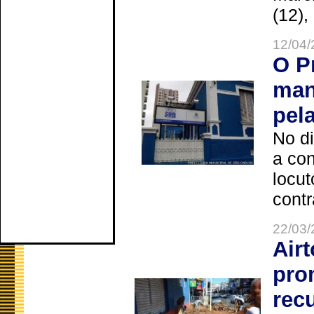
(12),
12/04/
O P
man
pel
No d
a co
locut
contr
22/03/
Air
pro
rec