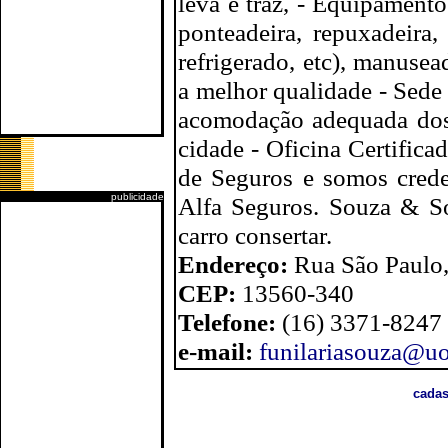
leva e tráz, - Equipament
ponteadeira, repuxadeira
refrigerado, etc), manusea
a melhor qualidade - Sede
acomodação adequada dos v
cidade - Oficina Certifi
de Seguros e somos crede
publicidade
Alfa Seguros. Souza & Sou
carro consertar.
Endereço:
Rua São Paulo,
CEP:
13560-340
Telefone:
(16) 3371-8247
e-mail:
funilariasouza@uo
cadas