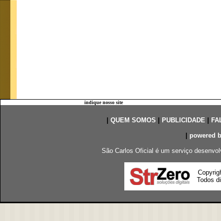
indique nosso site
|
QUEM SOMOS
|
PUBLICIDADE
|
FA
|
powered 
São Carlos Oficial é um serviço desenvol
Copyrig
Todos di