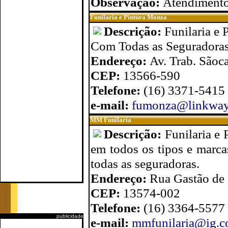
Observação:
Atendimento 
Funilaria e Pintura Monza
Descrição:
Funilaria e 
Com Todas as Seguradoras
Endereço:
Av. Trab. Sãoca
CEP:
13566-590
Telefone:
(16) 3371-5415
e-mail:
fumonza@linkway
MM Funilaria
Descrição:
Funilaria e 
em todos os tipos e marca
todas as seguradoras.
Endereço:
Rua Gastão de 
CEP:
13574-002
Telefone:
(16) 3364-5577
publicidade
e-mail:
mmfunilaria@ig.c