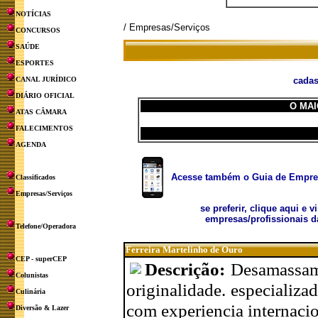
NOTÍCIAS
/ Empresas/Serviços
CONCURSOS
SAÚDE
ESPORTES
CANAL JURÍDICO
cadas
DIÁRIO OFICIAL
O MAI
ATAS CÂMARA
FALECIMENTOS
AGENDA
Acesse também o Guia de Empresa
Classificados
Empresas/Serviços
se preferir, clique aqui e v
empresas/profissionais d
Telefone/Operadora
Ferreira Martelinho de Ouro
CEP - superCEP
Descrição:
Desamassam
Colunistas
originalidade. especializ
Culinária
com experiencia internacion
Diversão & Lazer