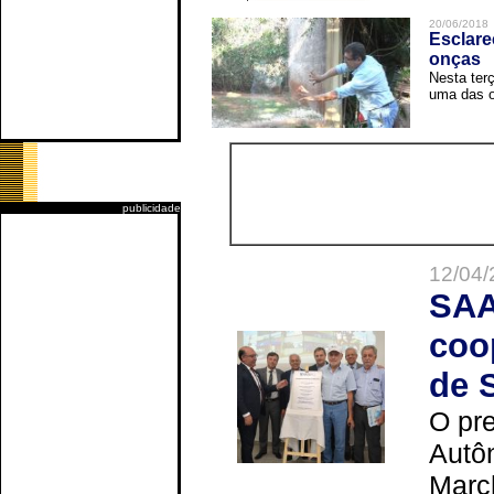
20/06/2018
Esclare
onças
Nesta terç
uma das o
publicidade
12/04/
SAA
coo
de 
O pre
Autô
Marc