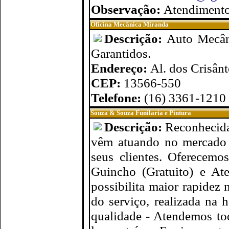
Observação:
Atendimento
Oficina Mecânica Miranda
Descrição:
Auto Mecâni
Garantidos.
Endereço:
Al. dos Crisân
CEP:
13566-550
Telefone:
(16) 3361-1210
Souza & Souza Funilaria e Pintura
Descrição:
Reconhecida
vêm atuando no mercado a
seus clientes. Oferecemo
Guincho (Gratuito) e At
possibilita maior rapidez 
do serviço, realizada na 
qualidade - Atendemos tod