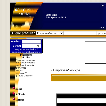
Sexta-Feira
7 de Agosto de 2026
O quê procura?
Usuário:
Senha:
esqueceu os dados?
cadastre-se gratuitamente
Pensamento
do dia:
"
A única maneira
de seguir nossos
sonhos é sendo
generoso
/ Empresas/Serviços
conosco
mesmos!
"
(Paulo Coelho)
Inicial
A Cidade
Turismo