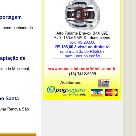
eportagem
a, acompanhada do
captação de
Mercado Municipal,
no Santa
grama Renova São