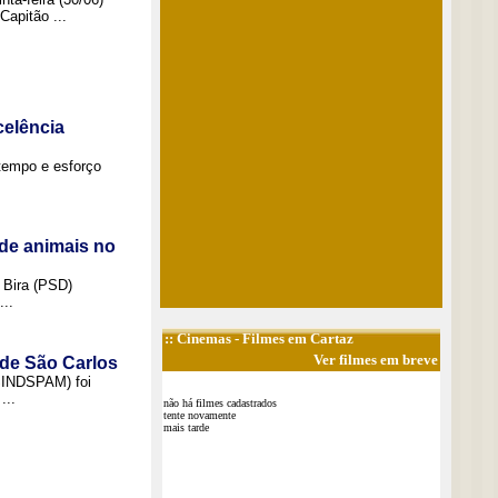
Capitão ...
elência
tempo e esforço
de animais no
 Bira (PSD)
..
::
Cinemas
- Filmes em Cartaz
Ver filmes em breve
 de São Carlos
(SINDSPAM) foi
...
não há filmes cadastrados
tente novamente
mais tarde