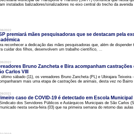
ram instalados balizadores/sinalizadores no eixo central do trecho da avenida 
06/2022
SP premiará mães pesquisadoras que se destacam pela exc
cadêmica
ra reconhecer a dedicação das mães pesquisadoras que, além de dispender 
ra cuidar dos filhos, desenvolvem um trabalho científico, ...
06/2022
ereadores Bruno Zancheta e Bira acompanham castrações 
o Carlos VIII
 último sábado (11), os vereadores Bruno Zancheta (PL) e Ubirajara Teixeira -
ompanharam mais uma etapa de castrações de animais, desta vez no Bairro .
09/2021
imeiro caso de COVID-19 é detectado em Escola Municipal
Sindicato dos Servidores Públicos e Autárquicos Municipais de São Carlos 
municado nesta sexta-feira (03) que na primeira semana do retorno das aulas 
01/2019