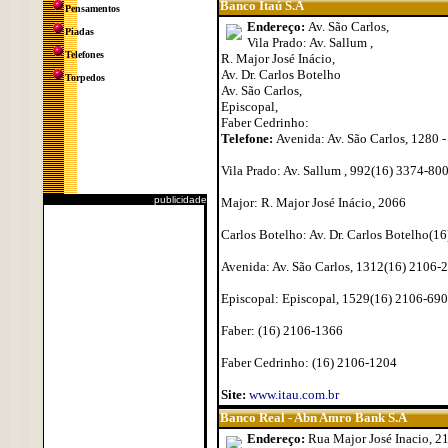
Banco Itaú S.A
Pensamentos
Endereço:
Av. São Carlos,
Piadas
Vila Prado: Av. Sallum ,
Telefones
R. Major José Inácio,
Av. Dr. Carlos Botelho
Torpedos
Av. São Carlos,
Episcopal,
Faber Cedrinho:
Telefone:
Avenida: Av. São Carlos, 1280 
Vila Prado: Av. Sallum , 992(16) 3374-80
publicidade
Major: R. Major José Inácio, 2066
Carlos Botelho: Av. Dr. Carlos Botelho(1
Avenida: Av. São Carlos, 1312(16) 2106-
Episcopal: Episcopal, 1529(16) 2106-69
Faber: (16) 2106-1366
Faber Cedrinho: (16) 2106-1204
Site:
www.itau.com.br
Banco Real - Abn Amro Bank S.A
Endereço:
Rua Major José Inacio, 2