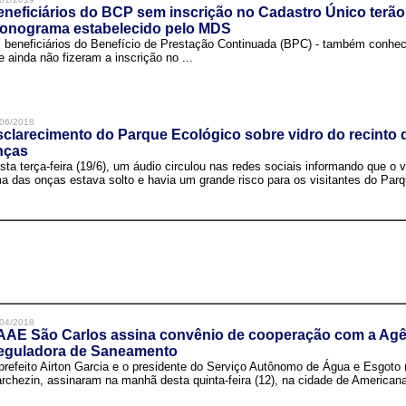
neficiários do BCP sem inscrição no Cadastro Único terão
ronograma estabelecido pelo MDS
 beneficiários do Benefício de Prestação Continuada (BPC) - também conh
e ainda não fizeram a inscrição no ...
06/2018
clarecimento do Parque Ecológico sobre vidro do recinto
nças
sta terça-feira (19/6), um áudio circulou nas redes sociais informando que o v
a das onças estava solto e havia um grande risco para os visitantes do Parqu
04/2018
AAE São Carlos assina convênio de cooperação com a Agê
eguladora de Saneamento
prefeito Airton Garcia e o presidente do Serviço Autônomo de Água e Esgoto
rchezin, assinaram na manhã desta quinta-feira (12), na cidade de Americana,