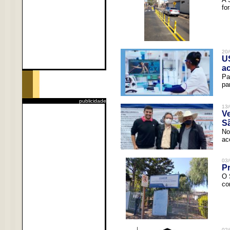
fo
20/
U
a
Pa
pa
publicidade
13/
V
Sã
No
ac
03/
Pr
O 
co
02/