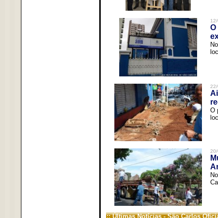
12/
O 
ex
No
lo
22/
Ai
re
O 
lo
20/
Mu
An
No
Ca
:: Últimas Notícias - São Carlos Ofici