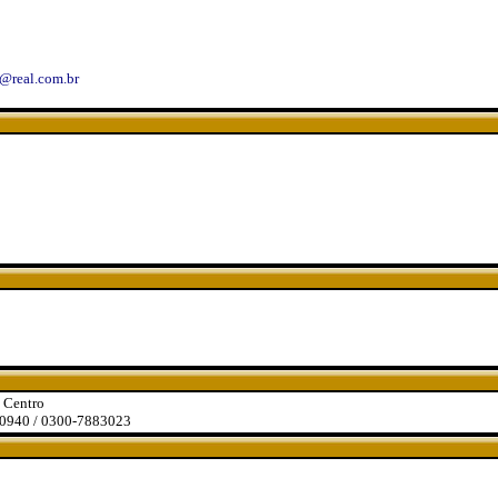
@real.com.br
- Centro
20940 / 0300-7883023