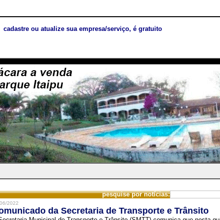
cadastre ou atualize sua empresa/serviço, é gratuito
pesquise por notícias:
06/2022
omunicado da Secretaria de Transporte e Trânsito
Secretaria Municipal de Transporte e Trânsito (SMTT) comunica que nesta quin