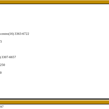
- centro(16) 3363-6722
05
6) 3307-6657
2250
00
197