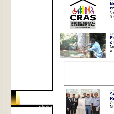
Be
c
Os
qu
20/
Es
o
Ne
um
12/
S
R
O 
publicidade
Ma