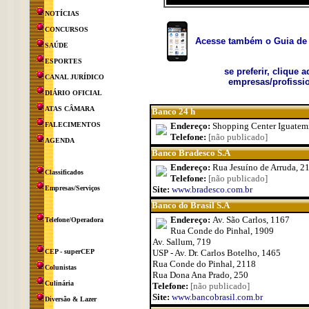
NOTÍCIAS
CONCURSOS
Acesse também o Guia de 
SAÚDE
ESPORTES
se preferir, clique 
CANAL JURÍDICO
empresas/profissio
DIÁRIO OFICIAL
ATAS CÂMARA
Banco 24 h
FALECIMENTOS
Endereço:
Shopping Center Iguatem
Telefone:
[não publicado]
AGENDA
Banco Bradesco S.A
Endereço:
Rua Jesuíno de Arruda, 2
Classificados
Telefone:
[não publicado]
Empresas/Serviços
Site:
www.bradesco.com.br
Banco do Brasil S.A
Endereço:
Av. São Carlos, 1167
Telefone/Operadora
Rua Conde do Pinhal, 1909
Av. Sallum, 719
CEP - superCEP
USP - Av. Dr. Carlos Botelho, 1465
Rua Conde do Pinhal, 2118
Colunistas
Rua Dona Ana Prado, 250
Culinária
Telefone:
[não publicado]
Site:
www.bancobrasil.com.br
Diversão & Lazer