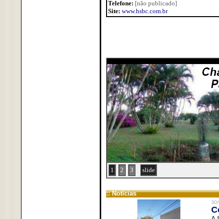
Telefone:
[não publicado]
Site:
www.hsbc.com.br
1
2
3
slide
:: Notícias
30/
C
A 