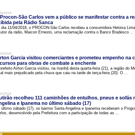
04/2018
Procon-São Carlos vem a público se manifestar contra a r
ibida pela Rádio Sanca
 dia 11/04/2018, o PROCON-São Carlos recebeu a consumidora Heloisa Lim
cutor da rádio, Maicon Ernesto, uma reclamação contra o Banco Bradesco ...
03/2018
rton Garcia visitou comerciantes e prometeu empenho na 
cursos para obras de combate a enchente
prefeito Airton Garcia visitou, na manhã desta quarta-feira (21), a região do 
cal mais prejudicado pela chuva que caiu na tarde de terça-feira (20). O ...
02/2018
tirão recolheu 111 caminhões de entulhos, pneus e sofás 
gelina e Ipanema no último sábado (17)
 último sábado (17), os bairros Santa Angelina e Ipanema receberam o Pro
rlos, desenvolvido pela Prefeitura com a participação de todas as ...
al