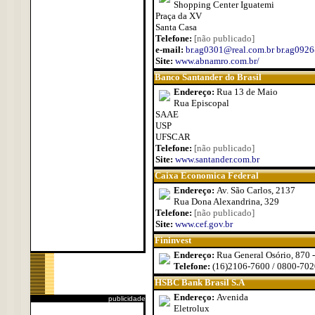
Shopping Center Iguatemi
Praça da XV
Santa Casa
Telefone:
[não publicado]
e-mail:
br.ag0301@real.com.br br.ag0926
Site:
www.abnamro.com.br/
Banco Santander do Brasil
Endereço:
Rua 13 de Maio
Rua Episcopal
SAAE
USP
UFSCAR
Telefone:
[não publicado]
Site:
www.santander.com.br
Caixa Economica Federal
Endereço:
Av. São Carlos, 2137
Rua Dona Alexandrina, 329
Telefone:
[não publicado]
Site:
www.cef.gov.br
Fininvest
Endereço:
Rua General Osório, 870 
Telefone:
(16)2106-7600 / 0800-70
HSBC Bank Brasil S.A
Endereço:
Avenida
publicidade
Eletrolux