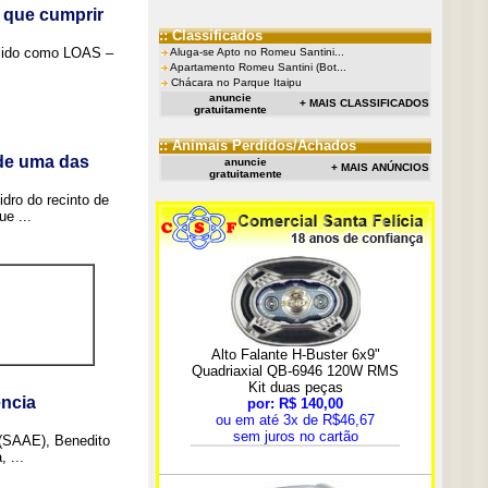
 que cumprir
:: Classificados
ecido como LOAS –
Aluga-se Apto no Romeu Santini...
Apartamento Romeu Santini (Bot...
Chácara no Parque Itaipu
anuncie
+ MAIS CLASSIFICADOS
gratuitamente
:: Animais Perdidos/Achados
 de uma das
anuncie
+ MAIS ANÚNCIOS
gratuitamente
idro do recinto de
e ...
ncia
 (SAAE), Benedito
 ...