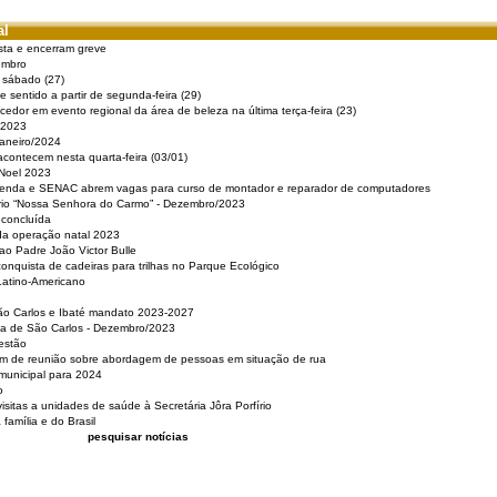
al
sta e encerram greve
embro
e sábado (27)
 sentido a partir de segunda-feira (29)
cedor em evento regional da área de beleza na última terça-feira (23)
 2023
Janeiro/2024
acontecem nesta quarta-feira (03/01)
 Noel 2023
 Renda e SENAC abrem vagas para curso de montador e reparador de computadores
ério “Nossa Senhora do Carmo” - Dezembro/2023
 concluída
da operação natal 2023
o Padre João Victor Bulle
nquista de cadeiras para trilhas no Parque Ecológico
Latino-Americano
São Carlos e Ibaté mandato 2023-2027
sa de São Carlos - Dezembro/2023
estão
pam de reunião sobre abordagem de pessoas em situação de rua
municipal para 2024
o
isitas a unidades de saúde à Secretária Jôra Porfírio
família e do Brasil
pesquisar notícias