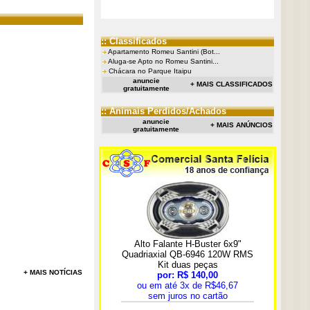
:: Classificados
Apartamento Romeu Santini (Bot...
Aluga-se Apto no Romeu Santini...
Chácara no Parque Itaipu
anuncie
+ MAIS CLASSIFICADOS
gratuitamente
:: Animais Perdidos/Achados
anuncie
+ MAIS ANÚNCIOS
gratuitamente
+ MAIS NOTÍCIAS