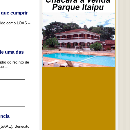
 que cumprir
ecido como LOAS –
 de uma das
idro do recinto de
e ...
ncia
 (SAAE), Benedito