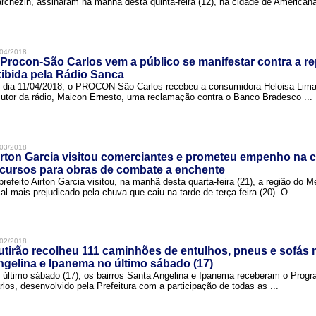
rchezin, assinaram na manhã desta quinta-feira (12), na cidade de Americana,
04/2018
Procon-São Carlos vem a público se manifestar contra a r
ibida pela Rádio Sanca
 dia 11/04/2018, o PROCON-São Carlos recebeu a consumidora Heloisa Lim
cutor da rádio, Maicon Ernesto, uma reclamação contra o Banco Bradesco ...
03/2018
rton Garcia visitou comerciantes e prometeu empenho na 
cursos para obras de combate a enchente
prefeito Airton Garcia visitou, na manhã desta quarta-feira (21), a região do 
cal mais prejudicado pela chuva que caiu na tarde de terça-feira (20). O ...
02/2018
tirão recolheu 111 caminhões de entulhos, pneus e sofás 
gelina e Ipanema no último sábado (17)
 último sábado (17), os bairros Santa Angelina e Ipanema receberam o Pro
rlos, desenvolvido pela Prefeitura com a participação de todas as ...