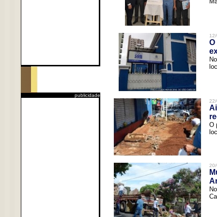
Ma
12/
O 
ex
No
lo
publicidade
22/
Ai
re
O 
lo
20/
Mu
An
No
Ca