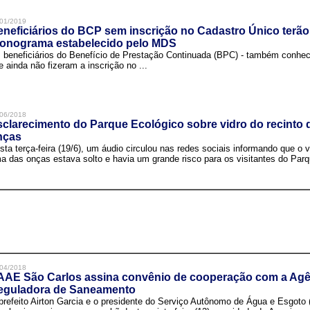
01/2019
neficiários do BCP sem inscrição no Cadastro Único terão
ronograma estabelecido pelo MDS
 beneficiários do Benefício de Prestação Continuada (BPC) - também conh
e ainda não fizeram a inscrição no ...
06/2018
clarecimento do Parque Ecológico sobre vidro do recinto
nças
sta terça-feira (19/6), um áudio circulou nas redes sociais informando que o v
a das onças estava solto e havia um grande risco para os visitantes do Parqu
04/2018
AAE São Carlos assina convênio de cooperação com a Agê
eguladora de Saneamento
prefeito Airton Garcia e o presidente do Serviço Autônomo de Água e Esgoto