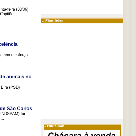
ta-feira (30/06)
Capitão ...
:: Mais lidas
elência
tempo e esforço
de animais no
 Bira (PSD)
..
 de São Carlos
(SINDSPAM) foi
...
»
Publicidade