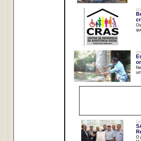
02/
Be
c
Os
qu
20/
Es
o
Ne
um
12/
S
R
O 