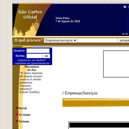
Sexta-Feira
7 de Agosto de 2026
O quê procura?
Usuário:
Senha:
esqueceu os dados?
cadastre-se gratuitamente
Pensamento
do dia:
"
A única maneira
de seguir nossos
sonhos é sendo
generoso
conosco
mesmos!
"
(Paulo Coelho)
/ Empresas/Serviços
Inicial
A Cidade
Turismo