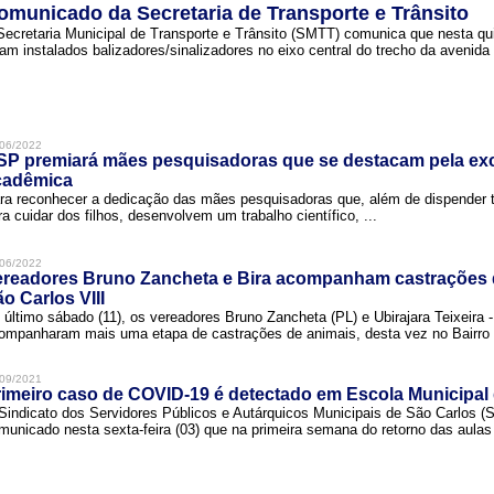
omunicado da Secretaria de Transporte e Trânsito
Secretaria Municipal de Transporte e Trânsito (SMTT) comunica que nesta quin
ram instalados balizadores/sinalizadores no eixo central do trecho da avenida 
06/2022
SP premiará mães pesquisadoras que se destacam pela exc
cadêmica
ra reconhecer a dedicação das mães pesquisadoras que, além de dispender 
ra cuidar dos filhos, desenvolvem um trabalho científico, ...
06/2022
ereadores Bruno Zancheta e Bira acompanham castrações 
o Carlos VIII
 último sábado (11), os vereadores Bruno Zancheta (PL) e Ubirajara Teixeira -
ompanharam mais uma etapa de castrações de animais, desta vez no Bairro .
09/2021
imeiro caso de COVID-19 é detectado em Escola Municipal
Sindicato dos Servidores Públicos e Autárquicos Municipais de São Carlos 
municado nesta sexta-feira (03) que na primeira semana do retorno das aulas 