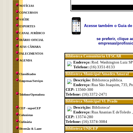
NOTÍCIAS
CONCURSOS
SAÚDE
Acesse também o Guia de 
ESPORTES
CANAL JURÍDICO
se preferir, clique 
DIÁRIO OFICIAL
empresas/profissio
ATAS CÂMARA
FALECIMENTOS
Biblioteca Comunitária UFSCAR
AGENDA
Endereço:
Rod. Washington Luiz SP 
Telefone:
(16) 3351-8133
Biblioteca Municipal Amadeu Amaral
Classificados
Descrição:
Biblioteca pública.
Empresas/Serviços
Endereço:
Rua São Joaquim, 735, Pra
CEP:
13560-300
Telefone:
(16) 3372-2471
Telefone/Operadora
Biblioteca Municipal Vl. Prado
Descrição:
Biblioteca!
CEP - superCEP
Endereço:
Rua Ananias E deToledo , 
Colunistas
CEP:
13574-280
Telefone:
(16) 3374-3084
Culinária
Biblioteca UNICEP
Diversão & Lazer