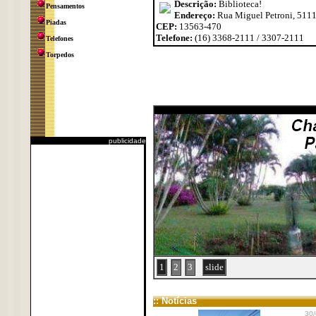
Descrição:
Biblioteca!
Pensamentos
Endereço:
Rua Miguel Petroni, 5111 
Piadas
CEP:
13563-470
Telefone:
(16) 3368-2111 / 3307-2111
Telefones
Torpedos
publicidade
1
2
3
slide
:: Notícias
30/