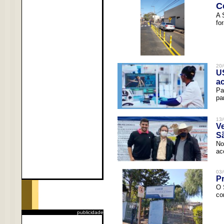
C
A 
fo
20/
U
a
Pa
pa
13/
V
Sã
No
ac
03/
Pr
O 
co
publicidade