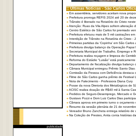
:: Últimas Notícias - São Carlos Ofici
Em assembleia, servidores aceitam nova propo
Prefeitura prorroga REFIS 2024 até 20 de dez
Trânsito é liberado na Rotatório do Cristo nest
Atenção: Ruas da Vila Alpes sofrem alteração de
Centro Estético de São Carlos foi premiado ven
Prefeitura efetuou mais de 5 mil castrações em
Interdição de Trânsito na Rotatória do Cristo - 
Primeiras partidas da ‘Copinha’ em São Carlos 
Prefeitura divulga balanço da Operação Papai
Secretaria Municipal de Trabalho, Emprego e
Prefeitura realiza roçagem e limpeza do Cemit
Reforma do Estádio “Luisão” está praticamente
Departamento de fiscalização divulga balanço 
Câmara Municipal entregou Prêmio Santo Dias a
Comissão da Pessoa com Deficiência destaca co
Filme de São Carlos ganha prêmio de Festival 
Nota de Falecimento - Professora Diana Cury
Posse da nova Diretoria dos Metalúrgicos de 
ACISC realiza doação de R$40 mil à Santa Ca
Pedidos de Seguro-Desemprego, Mercado e G
Gustavo Pozzi e Dom Luiz Carlos Dias partici
Câmara aprova em primeiro turno o orçamento 
Resumo da sessão plenária de 21 de novembr
Vereador Bruno Zancheta entrega relatório de v
Na Coleção de Prestes, Anita conta histórias da 
publicidade