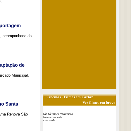
 ...
eportagem
a, acompanhada do
captação de
Mercado Municipal,
::
Cinemas
- Filmes em Cartaz
Ver filmes em breve
no Santa
grama Renova São
não há filmes cadastrados
tente novamente
mais tarde