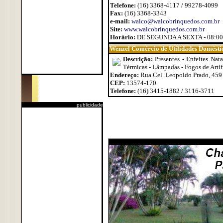
Telefone:
(16) 3368-4117 / 99278-4099
Fax:
(16) 3368-3343
e-mail:
walco@walcobrinquedos.com.br
Site:
www.walcobrinquedos.com.br
Horário:
DE SEGUNDA A SEXTA - 08:00 
Wenzel Comércio de Utilidades Domésti
Descrição:
Presentes - Enfeites Nat
Térmicas - Lâmpadas - Fogos de Artif
Endereço:
Rua Cel. Leopoldo Prado, 459 
CEP:
13574-170
Telefone:
(16) 3415-1882 / 3116-3711
publicidade