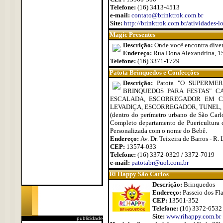
Telefone:
(16) 3413-4513
e-mail:
contato@brinktrok.com.br
Site:
http://brinktrok.com.br/atividades-l
Magic Presentes
Descrição:
Onde você encontra divers
Endereço:
Rua Dona Alexandrina, 15
Telefone:
(16) 3371-1729
Patota Brinquedos e Confecções
Descrição:
Patota "O SUPERMER
BRINQUEDOS PARA FESTAS" CA
ESCALADA, ESCORREGADOR EM C
LEVADIÇA, ESCORREGADOR, TUNEL,
(dentro do perímetro urbano de São Carl
Completo departamento de Puericultura 
Personalizada com o nome do Bebê.
Endereço:
Av. Dr. Teixeira de Barros - R. 
CEP:
13574-033
Telefone:
(16) 3372-0329 / 3372-7019
e-mail:
patotabr@uol.com.br
Ri Happy São Carlos
Descrição:
Brinquedos
Endereço:
Passeio dos Fl
CEP:
13561-352
Telefone:
(16) 3372-6532
Site:
www.rihappy.com.br
publicidade