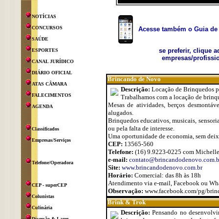
NOTÍCIAS
CONCURSOS
Acesse também o Guia de 
SAÚDE
se preferir, clique 
ESPORTES
empresas/profissio
CANAL JURÍDICO
DIÁRIO OFICIAL
Brincando de Novo
ATAS CÂMARA
Descrição:
Locação de Brinquedos p
FALECIMENTOS
Trabalhamos com a locação de brinque
Mesas de atividades, berços desmontáve
AGENDA
alugados.
Brinquedos educativos, musicais, sensoriai
ou pela falta de interesse.
Classificados
Uma oportunidade de economia, sem deixar
Empresas/Serviços
CEP:
13565-560
Telefone:
(16) 9.9223-0225 com Michell
e-mail:
contato@brincandodenovo.com.b
Telefone/Operadora
Site:
www.brincandodenovo.com.br
Horário:
Comercial: das 8h às 18h
Atendimento via e-mail, Facebook ou Wh
CEP - superCEP
Observação:
www.facebook.com/pg/bri
Colunistas
Brink & Trok
Culinária
Descrição:
Pensando no desenvolvim
Diversão & Lazer