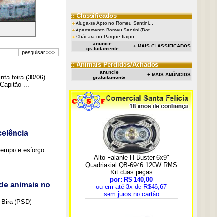
:: Classificados
Aluga-se Apto no Romeu Santini...
Apartamento Romeu Santini (Bot...
Chácara no Parque Itaipu
anuncie
+ MAIS CLASSIFICADOS
gratuitamente
:: Animais Perdidos/Achados
anuncie
+ MAIS ANÚNCIOS
ta-feira (30/06)
gratuitamente
Capitão ...
elência
tempo e esforço
de animais no
 Bira (PSD)
..