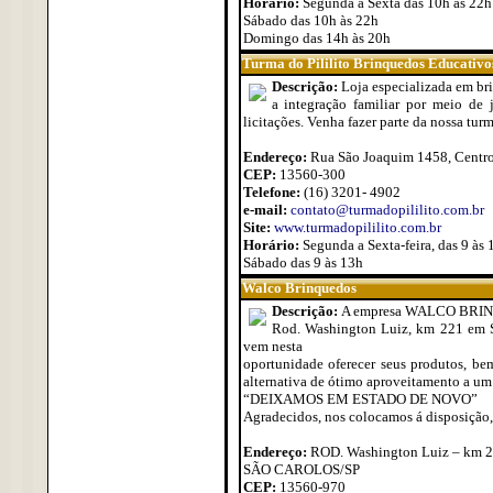
Horário:
Segunda à Sexta das 10h às 22h
Sábado das 10h às 22h
Domingo das 14h às 20h
Turma do Pililito Brinquedos Educativo
Descrição:
Loja especializada em br
a integração familiar por meio de 
licitações. Venha fazer parte da nossa tur
Endereço:
Rua São Joaquim 1458, Centro -
CEP:
13560-300
Telefone:
(16) 3201- 4902
e-mail:
contato@turmadopililito.com.br
Site:
www.turmadopililito.com.br
Horário:
Segunda a Sexta-feira, das 9 às 
Sábado das 9 às 13h
Walco Brinquedos
Descrição:
A empresa WALCO BRINQ
Rod. Washington Luiz, km 221 em 
vem nesta
oportunidade oferecer seus produtos, be
alternativa de ótimo aproveitamento a um
“DEIXAMOS EM ESTADO DE NOVO”
Agradecidos, nos colocamos á disposição,
Endereço:
ROD. Washington Luiz – km 2
SÃO CAROLOS/SP
CEP:
13560-970