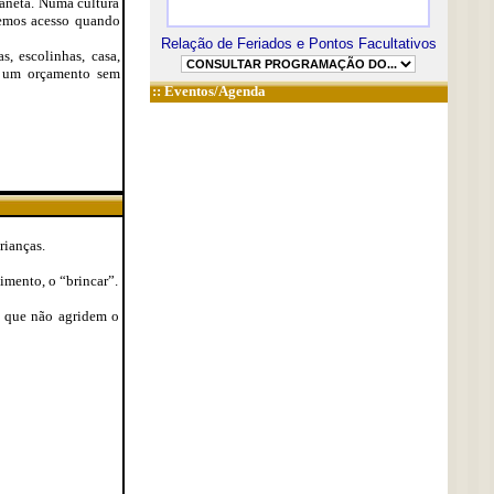
aneta. Numa cultura
eremos acesso quando
Relação de Feriados e Pontos Facultativos
s, escolinhas, casa,
te um orçamento sem
::
Eventos/Agenda
rianças.
mento, o “brincar”.
e que não agridem o