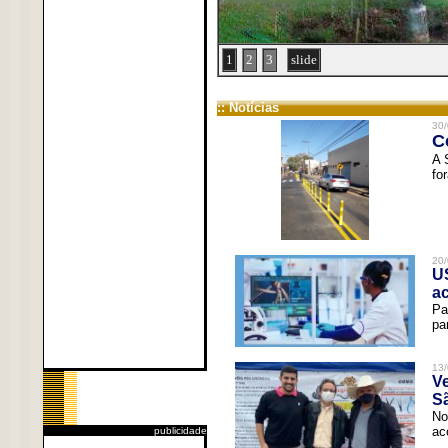
1
2
3
slide
:: Notícias
30/
C
A 
fo
20/
U
a
Pa
pa
13/
V
Sã
No
ac
publicidade