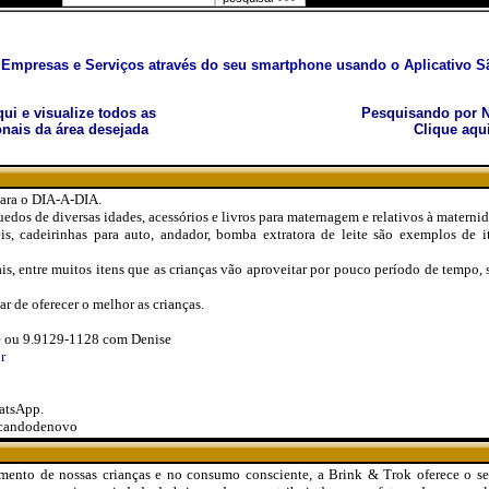
Empresas e Serviços através do seu smartphone usando o Aplicativo Sã
aqui e visualize todos as
Pesquisando por N
nais da área desejada
Clique aqu
ara o DIA-A-DIA.
dos de diversas idades, acessórios e livros para maternagem e relativos à maternid
is, cadeirinhas para auto, andador, bomba extratora de leite são exemplos de 
s, entre muitos itens que as crianças vão aproveitar por pouco período de tempo, s
 de oferecer o melhor as crianças.
e ou 9.9129-1128 com Denise
r
atsApp.
ncandodenovo
ento de nossas crianças e no consumo consciente, a Brink & Trok oferece o se