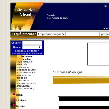
Sábado
8 de Agosto de 2026
O quê procura?
Usuário:
Senha:
esqueceu os dados?
cadastre-se gratuitamente
Pensamento
do dia:
"
Não temos o
direito de
consumir a
felicidade se não
/ Empresas/Serviços
a criarmos: como
não temos o
direito de
consumir a
riqueza, se não a
produzimos!
"
(Desconhecido)
Inicial
A Cidade
Turismo