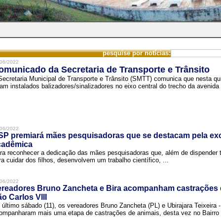
pesquise por notícias:
06/2022
omunicado da Secretaria de Transporte e Trânsito
Secretaria Municipal de Transporte e Trânsito (SMTT) comunica que nesta quin
ram instalados balizadores/sinalizadores no eixo central do trecho da avenida 
06/2022
SP premiará mães pesquisadoras que se destacam pela exc
cadêmica
ra reconhecer a dedicação das mães pesquisadoras que, além de dispender 
ra cuidar dos filhos, desenvolvem um trabalho científico, ...
06/2022
ereadores Bruno Zancheta e Bira acompanham castrações 
o Carlos VIII
 último sábado (11), os vereadores Bruno Zancheta (PL) e Ubirajara Teixeira -
ompanharam mais uma etapa de castrações de animais, desta vez no Bairro .