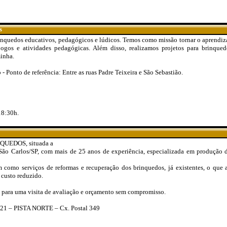
s
inquedos educativos, pedagógicos e lúdicos. Temos como missão tornar o aprendiz
jogos e atividades pedagógicas. Além disso, realizamos projetos para brinque
minha.
 Ponto de referência: Entre as ruas Padre Teixeira e São Sebastião.
18:30h.
UEDOS, situada a
São Carlos/SP, com mais de 25 anos de experiência, especializada em produç
m como serviços de reformas e recuperação dos brinquedos, já existentes, o que 
 custo reduzido.
 para uma visita de avaliação e orçamento sem compromisso.
21 – PISTA NORTE – Cx. Postal 349