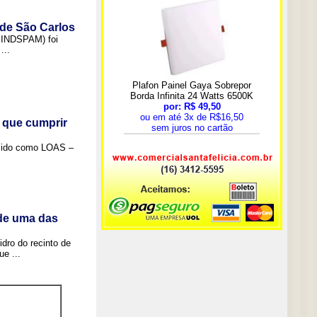
 de São Carlos
(SINDSPAM) foi
...
 que cumprir
ecido como LOAS –
 de uma das
idro do recinto de
e ...