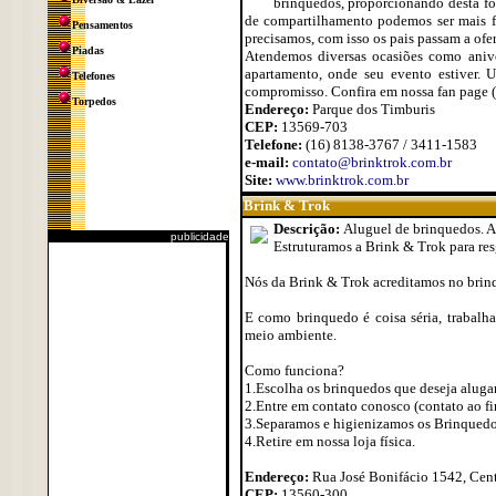
brinquedos, proporcionando desta fo
de compartilhamento podemos ser mais fel
Pensamentos
precisamos, com isso os pais passam a ofe
Piadas
Atendemos diversas ocasiões como anivers
apartamento, onde seu evento estiver. 
Telefones
compromisso. Confira em nossa fan page
Torpedos
Endereço:
Parque dos Timburis
CEP:
13569-703
Telefone:
(16) 8138-3767 / 3411-1583
e-mail:
contato@brinktrok.com.br
Site:
www.brinktrok.com.br
Brink & Trok
Descrição:
Aluguel de brinquedos. A
publicidade
Estruturamos a Brink & Trok para resg
Nós da Brink & Trok acreditamos no brinq
E como brinquedo é coisa séria, trabalh
meio ambiente.
Como funciona?
1.Escolha os brinquedos que deseja alugar
2.Entre em contato conosco (contato ao fi
3.Separamos e higienizamos os Brinquedo
4.Retire em nossa loja física.
Endereço:
Rua José Bonifácio 1542, Cen
CEP:
13560-300