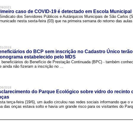
09/2021
imeiro caso de COVID-19 é detectado em Escola Municipal
Sindicato dos Servidores Públicos e Autárquicos Municipais de São Carlos 
municado nesta sexta-feira (03) que na primeira semana do retorno das aulas 
01/2019
neficiários do BCP sem inscrição no Cadastro Único terão
ronograma estabelecido pelo MDS
 beneficiários do Benefício de Prestação Continuada (BPC) - também conh
e ainda não fizeram a inscrição no ...
06/2018
clarecimento do Parque Ecológico sobre vidro do recinto
nças
sta terça-feira (19/6), um áudio circulou nas redes sociais informando que o v
a das onças estava solto e havia um grande risco para os visitantes do Parqu