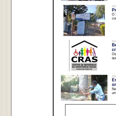
03/
Pr
O 
co
02/
Be
c
Os
qu
20/
Es
o
Ne
um