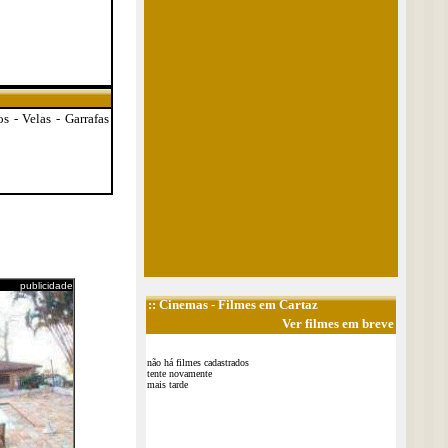
s - Velas - Garrafas
publicidade
::
Cinemas
- Filmes em Cartaz
Ver filmes em breve
não há filmes cadastrados
tente novamente
mais tarde