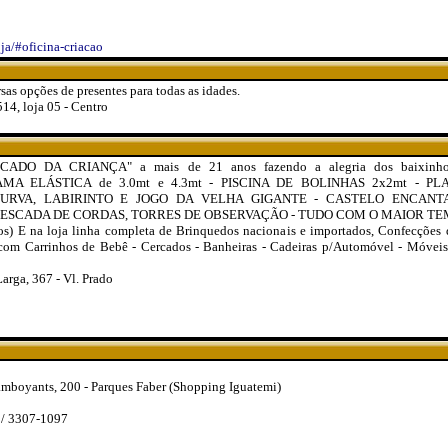
oja/#oficina-criacao
as opções de presentes para todas as idades.
14, loja 05 - Centro
CADO DA CRIANÇA" a mais de 21 anos fazendo a alegria dos baixinh
MA ELÁSTICA de 3.0mt e 4.3mt - PISCINA DE BOLINHAS 2x2mt - 
URVA, LABIRINTO E JOGO DA VELHA GIGANTE - CASTELO ENCAN
 ESCADA DE CORDAS, TORRES DE OBSERVAÇÃO - TUDO COM O MAIOR T
os) E na loja linha completa de Brinquedos nacionais e importados, Confecções 
com Carrinhos de Bebê - Cercados - Banheiras - Cadeiras p/Automóvel - Móveis
Larga, 367 - Vl. Prado
amboyants, 200 - Parques Faber (Shopping Iguatemi)
 / 3307-1097