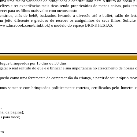
rma uma maior variedade de brinquedos e contribuindo para o futuro do nosso pl
izes e ter experiências mais ricas sendo proprietários de menos coisas, pois t
recer para os filhos mais valor com menos custo.
ários, chás de bebê, batizados, levando a diversão até o buffet, salão de festa
Um jeito diferente e gracioso de receber os amiguinhos de seus filhos. Solici
 (www.facebbok.com/brinktrok) o modelo do espaço BRINK FESTAS.
lugue brinquedos por 15 dias ou 30 dias.
atar o real sentido do que é o brincar e sua importância no crescimento de nossas c
uedo como uma ferramenta de compreensão da criança, a partir de seu próprio movi
amos somente com brinquedos politicamente corretos, certificados pelo Inmetro 
;
nal da página);
s para você;
tro