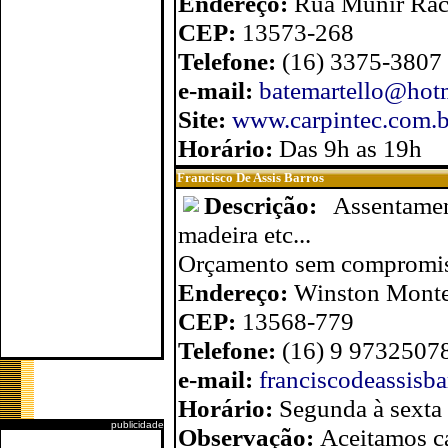
Endereço:
Rua Munir Rach
CEP:
13573-268
Telefone:
(16) 3375-3807
e-mail:
batemartello@hot
Site:
www.carpintec.com.b
Horário:
Das 9h as 19h
Francisco De Assis Barros
Descrição:
Assentamen
madeira etc...
Orçamento sem compromi
Endereço:
Winston Montei
CEP:
13568-779
Telefone:
(16) 9 9732507
e-mail:
franciscodeassisb
Horário:
Segunda à sexta
publicidade
Observação:
Aceitamos ca