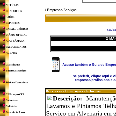
NOTÍCIAS
/ Empresas/Serviços
CONCURSOS
SAÚDE
ESPORTES
CANAL JURÍDICO
cadas
DIÁRIO OFICIAL
O MAI
ATAS CÂMARA
FALECIMENTOS
AGENDA
Acesse também o Guia de Empresa
Classificados
Empresas/Serviços
se preferir, clique aqui e v
empresas/profissionais d
Telefone/Operadora
Bras Service Construções e Reformas
CEP - superCEP
Descrição:
Manutençã
Colunistas
Lavamos e Pintamos Telha
Culinária
Serviço em Alvenaria em g
Diversão & Lazer