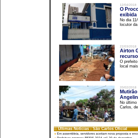
12/04/2018
O Proco
exibida
No dia 11
locutor d
22/03/2018
Airton 
recurso
O prefeito
local mais
20/02/2018
Mutirão
Angelin
No último
Carlos, de
:: Últimas Notícias - São Carlos Oficial
Em assembleia, servidores aceitam nova proposta e enc
Prefeitura prorroga REFIS 2024 até 20 de dezembro