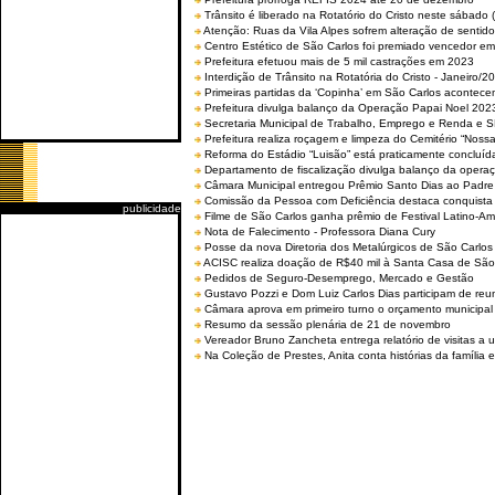
Trânsito é liberado na Rotatório do Cristo neste sábado 
Atenção: Ruas da Vila Alpes sofrem alteração de sentido 
Centro Estético de São Carlos foi premiado vencedor em 
Prefeitura efetuou mais de 5 mil castrações em 2023
Interdição de Trânsito na Rotatória do Cristo - Janeiro/2
Primeiras partidas da ‘Copinha’ em São Carlos acontecem
Prefeitura divulga balanço da Operação Papai Noel 202
Secretaria Municipal de Trabalho, Emprego e Renda e
Prefeitura realiza roçagem e limpeza do Cemitério “No
Reforma do Estádio “Luisão” está praticamente concluíd
Departamento de fiscalização divulga balanço da opera
Câmara Municipal entregou Prêmio Santo Dias ao Padre 
Comissão da Pessoa com Deficiência destaca conquista d
publicidade
Filme de São Carlos ganha prêmio de Festival Latino-Am
Nota de Falecimento - Professora Diana Cury
Posse da nova Diretoria dos Metalúrgicos de São Carlo
ACISC realiza doação de R$40 mil à Santa Casa de São
Pedidos de Seguro-Desemprego, Mercado e Gestão
Gustavo Pozzi e Dom Luiz Carlos Dias participam de re
Câmara aprova em primeiro turno o orçamento municipal
Resumo da sessão plenária de 21 de novembro
Vereador Bruno Zancheta entrega relatório de visitas a 
Na Coleção de Prestes, Anita conta histórias da família e