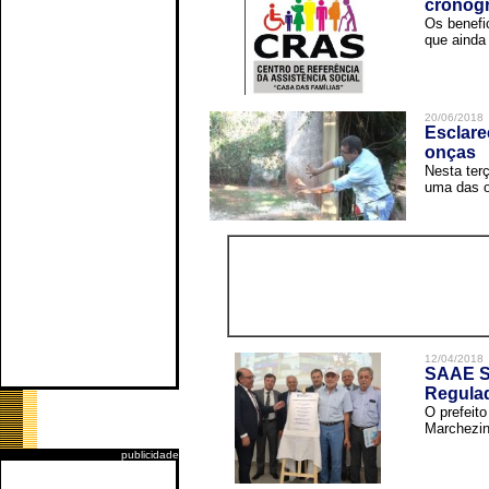
cronog
Os benefi
que ainda 
20/06/2018
Esclare
onças
Nesta terç
uma das o
12/04/2018
SAAE Sã
Regula
O prefeit
Marchezin
publicidade