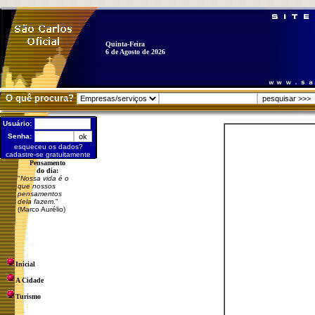
Quinta-Feira
6 de Agosto de 2026
O quê procura?
Usuário:
Senha:
esqueceu os dados?
cadastre-se gratuitamente
Pensamento
do dia:
"
Nossa vida é o
que nossos
pensamentos
dela fazem.
"
(Marco Aurélio)
Inicial
A Cidade
Turismo