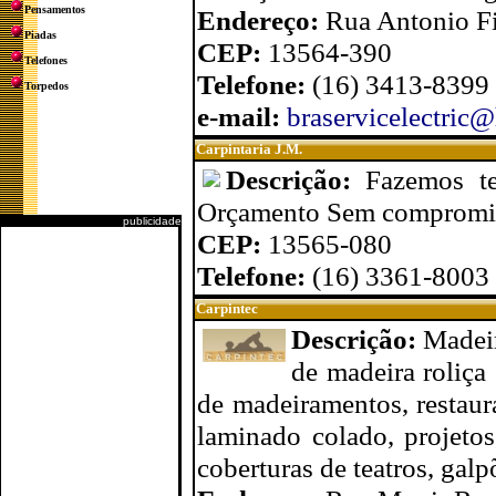
Pensamentos
Endereço:
Rua Antonio Fis
Piadas
CEP:
13564-390
Telefones
Telefone:
(16) 3413-8399
Torpedos
e-mail:
braservicelectric
Carpintaria J.M.
Descrição:
Fazemos te
Orçamento Sem compromi
publicidade
CEP:
13565-080
Telefone:
(16) 3361-8003
Carpintec
Descrição:
Madeir
de madeira roliça
de madeiramentos, restaura
laminado colado, projetos
coberturas de teatros, galp