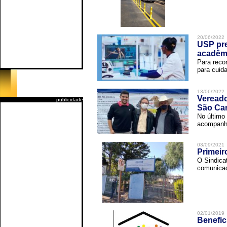
20/06/2022
USP pre
acadêm
Para reco
para cuida
13/06/2022
Vereado
publicidade
São Car
No último 
acompanha
03/09/2021
Primeir
O Sindica
comunicad
02/01/2019
Benefic