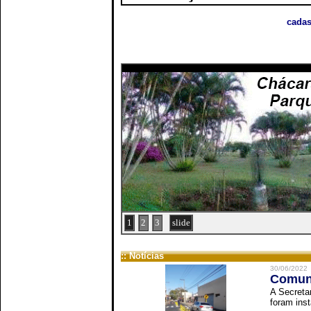
cadas
1
2
3
slide
:: Notícias
30/06/2022
Comuni
A Secreta
foram inst