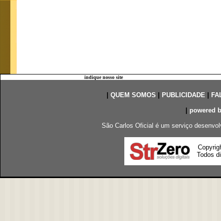
indique nosso site
|
QUEM SOMOS
|
PUBLICIDADE
|
FA
|
powered 
São Carlos Oficial é um serviço desenvol
Copyrig
Todos di