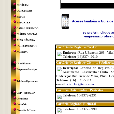
NOTÍCIAS
CONCURSOS
SAÚDE
Acesse também o Guia de 
ESPORTES
CANAL JURÍDICO
se preferir, clique 
DIÁRIO OFICIAL
empresas/profissio
ATAS CÂMARA
FALECIMENTOS
Cartório de Registro Cível 2
AGENDA
Endereço:
Rua J. Benetti, 263 - Vila
Telefone:
(16)3374-2010
Cartório de Registro Civil - 1 Subdistrit
Classificados
Descrição:
Cartório de Registro C
Empresas/Serviços
Nascimento - Casamento e Óbito - Xe
Endereço:
Rua Treze de Maio, 1946 - Ce
Telefone:
(16)3371-5583
Telefone/Operadora
e-mail:
civil1sc@terra.com.br
Cartório Distribuidor - Protestos
CEP - superCEP
Telefone:
16-3372-2231
Colunistas
Cartório Regional Eleitoral
Culinária
Telefone:
16-3372-5999
Diversão & Lazer