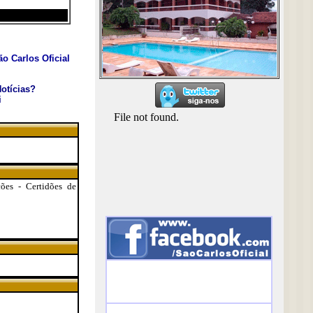
o Carlos Oficial
otícias?
i
ões - Certidões de