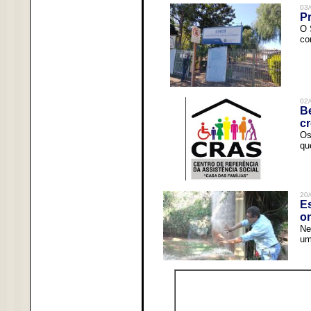
03/
Pr
O 
co
02/
Be
c
Os
qu
20/
Es
o
Ne
um