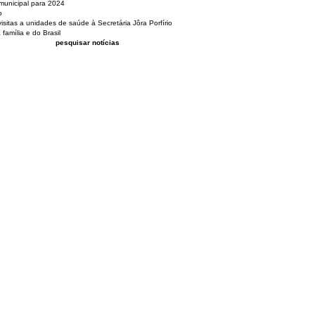
municipal para 2024
o
isitas a unidades de saúde à Secretária Jôra Porfírio
família e do Brasil
pesquisar notícias