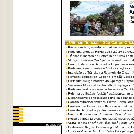
20/
Mu
An
No
Ca
:: Últimas Notícias - São Carlos Ofici
Em assembleia, servidores aceitam nova propo
Prefeitura prorroga REFIS 2024 até 20 de dez
Trânsito é liberado na Rotatório do Cristo nest
Atenção: Ruas da Vila Alpes sofrem alteração de
Centro Estético de São Carlos foi premiado ven
Prefeitura efetuou mais de 5 mil castrações em
Interdição de Trânsito na Rotatória do Cristo - 
Primeiras partidas da ‘Copinha’ em São Carlos 
Prefeitura divulga balanço da Operação Papai
Secretaria Municipal de Trabalho, Emprego e
Prefeitura realiza roçagem e limpeza do Cemit
Reforma do Estádio “Luisão” está praticamente
Departamento de fiscalização divulga balanço 
Câmara Municipal entregou Prêmio Santo Dias a
Comissão da Pessoa com Deficiência destaca co
Filme de São Carlos ganha prêmio de Festival 
Nota de Falecimento - Professora Diana Cury
Posse da nova Diretoria dos Metalúrgicos de 
ACISC realiza doação de R$40 mil à Santa Ca
publicidade
Pedidos de Seguro-Desemprego, Mercado e G
Gustavo Pozzi e Dom Luiz Carlos Dias partici