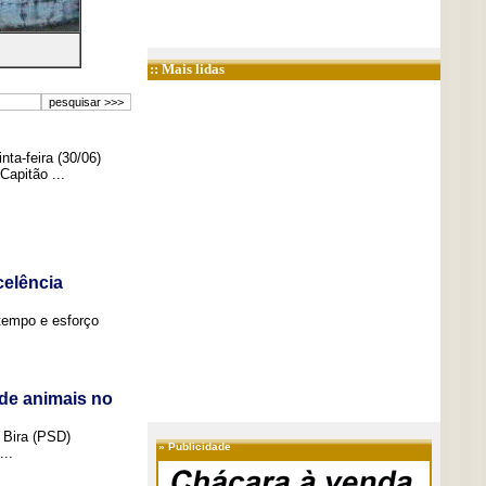
:: Mais lidas
ta-feira (30/06)
Capitão ...
elência
tempo e esforço
de animais no
 Bira (PSD)
»
Publicidade
..