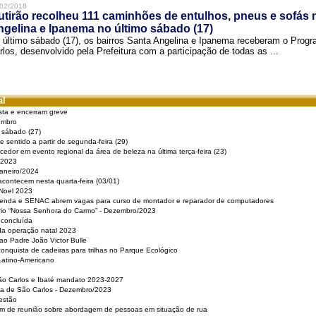
02/2018
tirão recolheu 111 caminhões de entulhos, pneus e sofás 
gelina e Ipanema no último sábado (17)
 último sábado (17), os bairros Santa Angelina e Ipanema receberam o Pro
rlos, desenvolvido pela Prefeitura com a participação de todas as ...
al
sta e encerram greve
embro
e sábado (27)
 sentido a partir de segunda-feira (29)
cedor em evento regional da área de beleza na última terça-feira (23)
 2023
Janeiro/2024
acontecem nesta quarta-feira (03/01)
 Noel 2023
 Renda e SENAC abrem vagas para curso de montador e reparador de computadores
ério “Nossa Senhora do Carmo” - Dezembro/2023
 concluída
da operação natal 2023
o Padre João Victor Bulle
nquista de cadeiras para trilhas no Parque Ecológico
Latino-Americano
São Carlos e Ibaté mandato 2023-2027
sa de São Carlos - Dezembro/2023
estão
pam de reunião sobre abordagem de pessoas em situação de rua