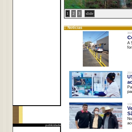
1
2
3
slide
:: Notícias
30/
C
A 
fo
20/
U
a
Pa
pa
13/
V
Sã
No
ac
publicidade