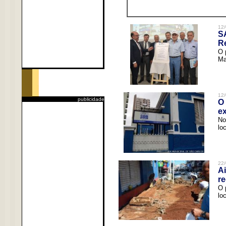
12/
S
R
O 
Ma
12/
publicidade
O 
ex
No
lo
22/
Ai
re
O 
lo