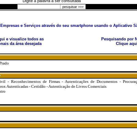
Digite a palavra a ser consultada
Empresas e Serviços através do seu smartphone usando o Aplicativo Sã
aqui e visualize todos as
Pesquisando por N
nais da área desejada
Clique aqu
 Prado
o
ivil - Reconhecimentos de Firmas - Autenticações de Documentos - Procuraç
rox Autenticadas - Certidão - Autenticação de Livros Comerciais
ntro