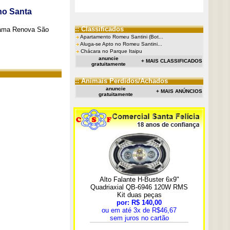
no Santa
:: Classificados
grama Renova São
Apartamento Romeu Santini (Bot...
Aluga-se Apto no Romeu Santini...
Chácara no Parque Itaipu
anuncie
+ MAIS CLASSIFICADOS
gratuitamente
:: Animais Perdidos/Achados
anuncie
+ MAIS ANÚNCIOS
gratuitamente