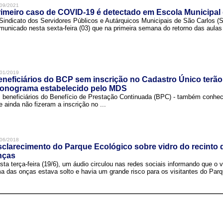
09/2021
imeiro caso de COVID-19 é detectado em Escola Municipal
Sindicato dos Servidores Públicos e Autárquicos Municipais de São Carlos 
municado nesta sexta-feira (03) que na primeira semana do retorno das aulas 
01/2019
neficiários do BCP sem inscrição no Cadastro Único terão
ronograma estabelecido pelo MDS
 beneficiários do Benefício de Prestação Continuada (BPC) - também conh
e ainda não fizeram a inscrição no ...
06/2018
clarecimento do Parque Ecológico sobre vidro do recinto
nças
sta terça-feira (19/6), um áudio circulou nas redes sociais informando que o v
a das onças estava solto e havia um grande risco para os visitantes do Parqu