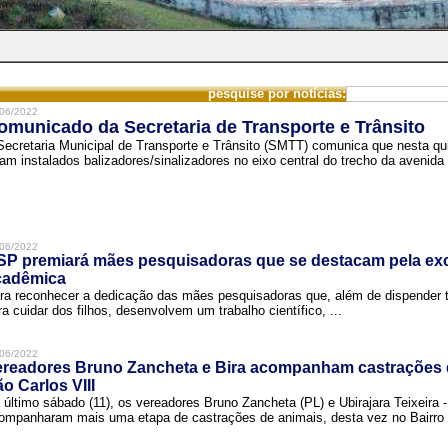
pesquise por notícias:
06/2022
omunicado da Secretaria de Transporte e Trânsito
Secretaria Municipal de Transporte e Trânsito (SMTT) comunica que nesta quin
ram instalados balizadores/sinalizadores no eixo central do trecho da avenida 
06/2022
SP premiará mães pesquisadoras que se destacam pela exc
cadêmica
ra reconhecer a dedicação das mães pesquisadoras que, além de dispender 
ra cuidar dos filhos, desenvolvem um trabalho científico, ...
06/2022
ereadores Bruno Zancheta e Bira acompanham castrações 
o Carlos VIII
 último sábado (11), os vereadores Bruno Zancheta (PL) e Ubirajara Teixeira -
ompanharam mais uma etapa de castrações de animais, desta vez no Bairro .