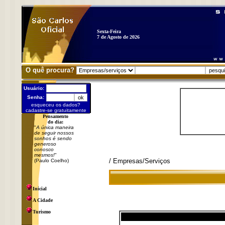
Sexta-Feira
7 de Agosto de 2026
O quê procura?
Usuário:
Senha:
esqueceu os dados?
cadastre-se gratuitamente
Pensamento
do dia:
"
A única maneira
de seguir nossos
sonhos é sendo
generoso
conosco
mesmos!
"
/ Empresas/Serviços
(Paulo Coelho)
Inicial
A Cidade
Turismo