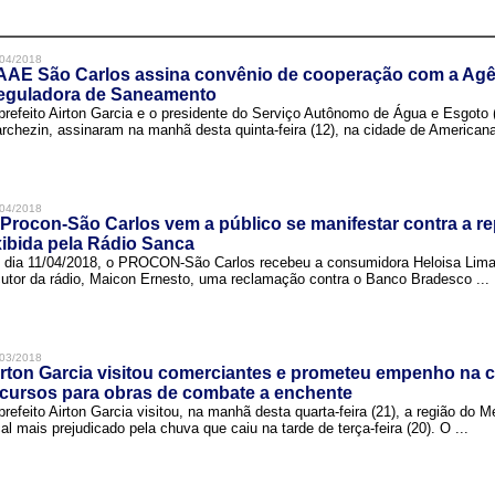
04/2018
AAE São Carlos assina convênio de cooperação com a Agê
eguladora de Saneamento
prefeito Airton Garcia e o presidente do Serviço Autônomo de Água e Esgoto
rchezin, assinaram na manhã desta quinta-feira (12), na cidade de Americana,
04/2018
Procon-São Carlos vem a público se manifestar contra a r
ibida pela Rádio Sanca
 dia 11/04/2018, o PROCON-São Carlos recebeu a consumidora Heloisa Lim
cutor da rádio, Maicon Ernesto, uma reclamação contra o Banco Bradesco ...
03/2018
rton Garcia visitou comerciantes e prometeu empenho na 
cursos para obras de combate a enchente
prefeito Airton Garcia visitou, na manhã desta quarta-feira (21), a região do 
cal mais prejudicado pela chuva que caiu na tarde de terça-feira (20). O ...