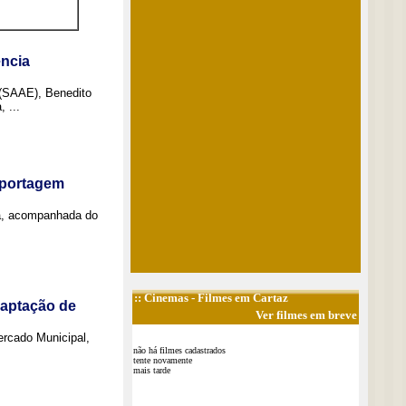
ncia
 (SAAE), Benedito
 ...
eportagem
a, acompanhada do
::
Cinemas
- Filmes em Cartaz
captação de
Ver filmes em breve
Mercado Municipal,
não há filmes cadastrados
tente novamente
mais tarde