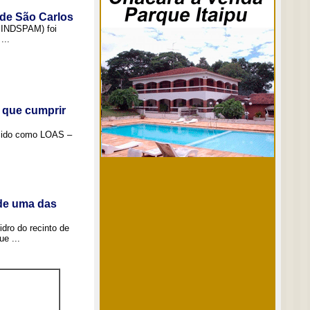
 de São Carlos
(SINDSPAM) foi
...
 que cumprir
ecido como LOAS –
 de uma das
idro do recinto de
e ...