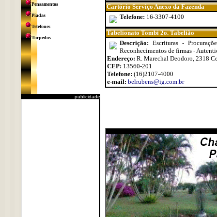
Pensamentos
Cartório Serviço Anexo da Fazenda
Piadas
Telefone:
16-3307-4100
Telefones
Tabelionato Tombi 2o. Tabelião
Torpedos
Descrição:
Escrituras - Procuraç
Reconhecimentos de firmas - Autenti
Endereço:
R. Marechal Deodoro, 2318 Ce
CEP:
13560-201
Telefone:
(16)2107-4000
e-mail:
belrubens@ig.com.br
publicidade