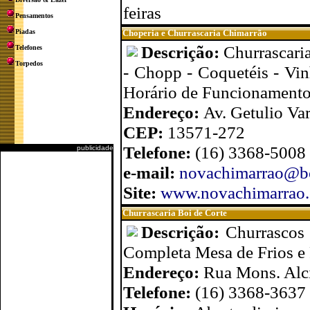
feiras
Pensamentos
Piadas
Choperia e Churrascaria Chimarrão
Descrição:
Churrascaria
Telefones
Torpedos
- Chopp - Coquetéis - Vin
Horário de Funcionamento
Endereço:
Av. Getulio Var
CEP:
13571-272
Telefone:
(16) 3368-5008
publicidade
e-mail:
novachimarrao@bo
Site:
www.novachimarrao.
Churrascaria Boi de Corte
Descrição:
Churrascos 
Completa Mesa de Frios e 
Endereço:
Rua Mons. Alci
Telefone:
(16) 3368-3637