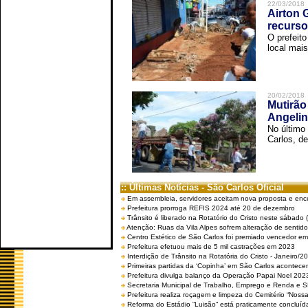
22/03/2018
Airton 
recurso
O prefeito
local mais
20/02/2018
Mutirão
Angelin
No último
Carlos, de
:: Últimas Notícias - São Carlos Oficial
Em assembleia, servidores aceitam nova proposta e enc
Prefeitura prorroga REFIS 2024 até 20 de dezembro
Trânsito é liberado na Rotatório do Cristo neste sábado 
Atenção: Ruas da Vila Alpes sofrem alteração de sentido 
Centro Estético de São Carlos foi premiado vencedor em 
Prefeitura efetuou mais de 5 mil castrações em 2023
Interdição de Trânsito na Rotatória do Cristo - Janeiro/2
Primeiras partidas da ‘Copinha’ em São Carlos acontecem
Prefeitura divulga balanço da Operação Papai Noel 202
Secretaria Municipal de Trabalho, Emprego e Renda e
Prefeitura realiza roçagem e limpeza do Cemitério “No
Reforma do Estádio “Luisão” está praticamente concluíd