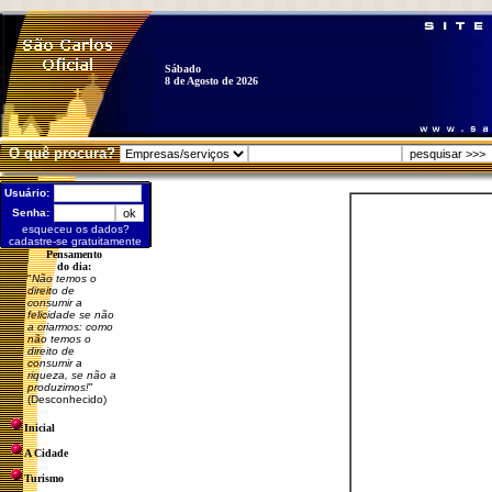
Sábado
8 de Agosto de 2026
O quê procura?
Usuário:
Senha:
esqueceu os dados?
cadastre-se gratuitamente
Pensamento
do dia:
"
Não temos o
direito de
consumir a
felicidade se não
a criarmos: como
não temos o
direito de
consumir a
riqueza, se não a
produzimos!
"
(Desconhecido)
Inicial
A Cidade
Turismo