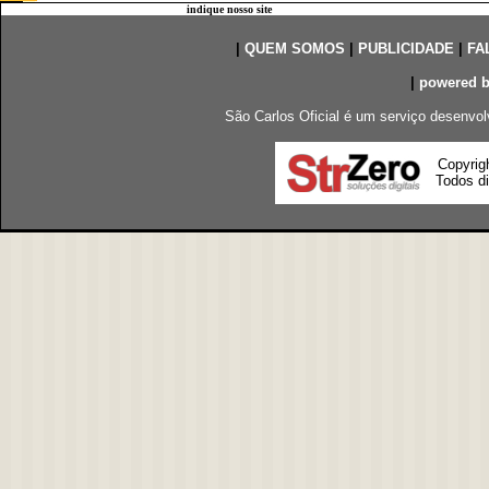
indique nosso site
|
QUEM SOMOS
|
PUBLICIDADE
|
FA
|
powered 
São Carlos Oficial é um serviço desenvol
Copyrig
Todos di