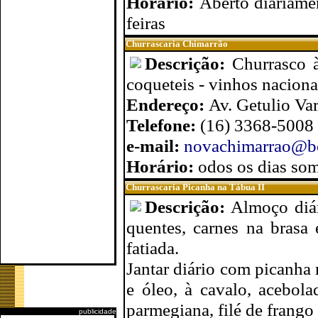
Horário:
Aberto diariame
feiras
Churrascaria Chimarrão
Descrição:
Churrasco à
coqueteis - vinhos nacionai
Endereço:
Av. Getulio Var
Telefone:
(16) 3368-5008
e-mail:
novachimarrao@bo
Horário:
odos os dias so
Churrascaria Picanha na Tábua II
Descrição:
Almoço diár
quentes, carnes na brasa
fatiada.
Jantar diário com picanha 
e óleo, à cavalo, acebol
parmegiana, filé de frango
publicidade