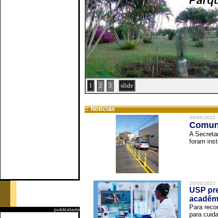
1
2
3
slide
:: Notícias
30/06/2022
Comuni
A Secreta
foram inst
20/06/2022
USP pre
acadêm
Para reco
publicidade
para cuida