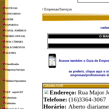
NOTÍCIAS
/ Empresas/Serviços
CONCURSOS
SAÚDE
ESPORTES
cadas
CANAL JURÍDICO
O MAI
DIÁRIO OFICIAL
ATAS CÂMARA
FALECIMENTOS
AGENDA
Acesse também o Guia de Empresa
Classificados
Empresas/Serviços
se preferir, clique aqui e v
empresas/profissionais d
Telefone/Operadora
Cabanha Grill
Endereço:
Rua Major Jo
CEP - superCEP
Telefone:
(16)3364-3067
Colunistas
Culinária
Horário:
Aberto diariame
Diversão & Lazer