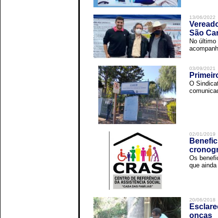
13/06/2022
Vereado
São Car
No último 
acompanha
03/09/2021
Primeir
O Sindica
comunicad
02/01/2019
Benefic
cronog
Os benefi
que ainda 
20/06/2018
Esclare
onças