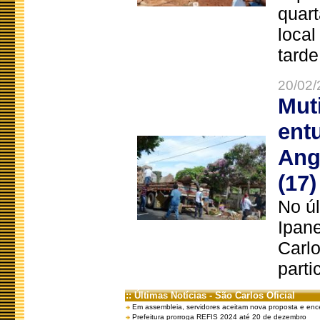
quart
local
tarde
20/02/
Mut
ent
Ang
(17)
No úl
Ipan
Carlo
parti
:: Últimas Notícias - São Carlos Oficial
Em assembleia, servidores aceitam nova proposta e enc
Prefeitura prorroga REFIS 2024 até 20 de dezembro