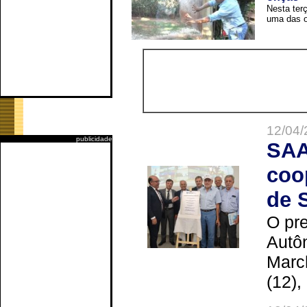
Nesta terç
uma das o
12/04/
publicidade
SAA
coo
de 
O pre
Autô
Marc
(12),