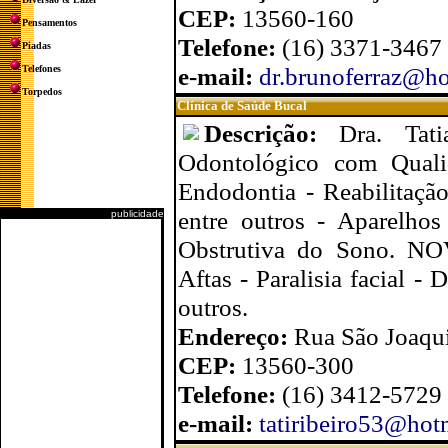
CEP:
13560-160
Pensamentos
Telefone:
(16) 3371-3467
Piadas
e-mail:
dr.brunoferraz@h
Telefones
Torpedos
Clínica de Saúde Bucal
Descrição:
Dra. Tat
Odontológico com Qualid
Endodontia - Reabilitação
entre outros - Aparelhos
publicidade
Obstrutiva do Sono. NOV
Aftas - Paralisia facial -
outros.
Endereço:
Rua São Joaqui
CEP:
13560-300
Telefone:
(16) 3412-5729
e-mail:
tatiribeiro53@hot