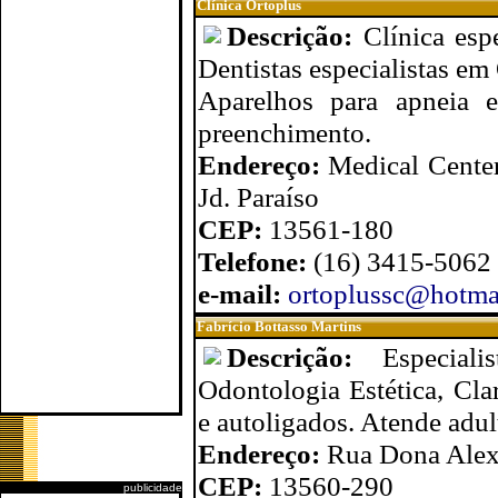
Clínica Ortoplus
Descrição:
Clínica esp
Dentistas especialistas em
Aparelhos para apneia 
preenchimento.
Endereço:
Medical Center
Jd. Paraíso
CEP:
13561-180
Telefone:
(16) 3415-5062
e-mail:
ortoplussc@hotma
Fabrício Bottasso Martins
Descrição:
Especial
Odontologia Estética, Cla
e autoligados. Atende adult
Endereço:
Rua Dona Alexa
CEP:
13560-290
publicidade