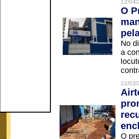
12/04/
O P
man
pel
No d
a co
locut
contr
22/03/
Air
pro
rec
enc
O pre