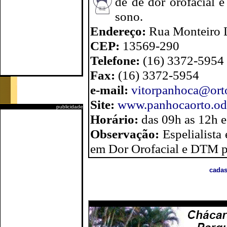
de de dor orofacial 
sono.
Endereço:
Rua Monteiro 
CEP:
13569-290
Telefone:
(16) 3372-5954
Fax:
(16) 3372-5954
e-mail:
vitorpanhoca@orto
Site:
www.panhocaorto.od
publicidade
Horário:
das 09h as 12h 
Observação:
Espelialist
em Dor Orofacial e DTM p
cadas