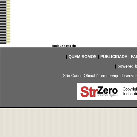
indique nosso site
|
QUEM SOMOS
|
PUBLICIDADE
|
FA
|
powered 
São Carlos Oficial é um serviço desenvol
Copyrig
Todos di