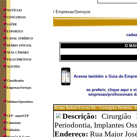
NOTÍCIAS
/ Empresas/Serviços
CONCURSOS
SAÚDE
ESPORTES
cadas
CANAL JURÍDICO
O MAI
DIÁRIO OFICIAL
ATAS CÂMARA
FALECIMENTOS
AGENDA
Acesse também o Guia de Empresa
Classificados
Empresas/Serviços
se preferir, clique aqui e v
empresas/profissionais d
Telefone/Operadora
Bruno Rafael Ferraz Dr. - Cirurgião Dentista -
Descrição:
Cirurgião 
CEP - superCEP
Periodontia, Implantes Oss
Colunistas
Culinária
Endereço:
Rua Major José
Diversão & Lazer