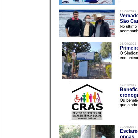
13/06/2022
Vereado
São Car
No último 
acompanha
03/09/2021
Primeir
O Sindica
comunicad
02/01/2019
Benefic
cronog
Os benefi
que ainda 
20/06/2018
Esclare
onças