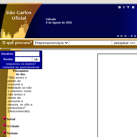
Sábado
8 de Agosto de 2026
O quê procura?
Usuário:
Senha:
esqueceu os dados?
cadastre-se gratuitamente
Pensamento
do dia:
"
Não temos o
direito de
consumir a
felicidade se não
a criarmos: como
não temos o
direito de
consumir a
riqueza, se não a
produzimos!
"
(Desconhecido)
Inicial
A Cidade
Turismo