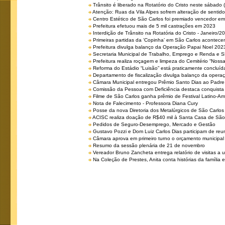
Trânsito é liberado na Rotatório do Cristo neste sábado 
Atenção: Ruas da Vila Alpes sofrem alteração de sentido 
Centro Estético de São Carlos foi premiado vencedor em 
Prefeitura efetuou mais de 5 mil castrações em 2023
Interdição de Trânsito na Rotatória do Cristo - Janeiro/2
Primeiras partidas da ‘Copinha’ em São Carlos acontecem
Prefeitura divulga balanço da Operação Papai Noel 202
Secretaria Municipal de Trabalho, Emprego e Renda e
Prefeitura realiza roçagem e limpeza do Cemitério “No
Reforma do Estádio “Luisão” está praticamente concluíd
Departamento de fiscalização divulga balanço da opera
Câmara Municipal entregou Prêmio Santo Dias ao Padre 
Comissão da Pessoa com Deficiência destaca conquista d
Filme de São Carlos ganha prêmio de Festival Latino-Am
Nota de Falecimento - Professora Diana Cury
Posse da nova Diretoria dos Metalúrgicos de São Carlo
ACISC realiza doação de R$40 mil à Santa Casa de São
Pedidos de Seguro-Desemprego, Mercado e Gestão
Gustavo Pozzi e Dom Luiz Carlos Dias participam de re
Câmara aprova em primeiro turno o orçamento municipal
Resumo da sessão plenária de 21 de novembro
Vereador Bruno Zancheta entrega relatório de visitas a 
Na Coleção de Prestes, Anita conta histórias da família e