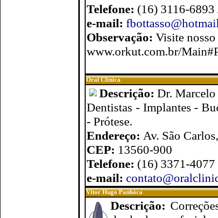
Telefone:
(16) 3116-6893
e-mail:
fbottasso@hotmai
Observação:
Visite nosso
www.orkut.com.br/Main#
Oral Clínica
Descrição:
Dr. Marcelo
Dentistas - Implantes - B
- Prótese.
Endereço:
Av. São Carlos,
CEP:
13560-900
Telefone:
(16) 3371-4077
e-mail:
contato@oralclini
Vitor Hugo Panhóca
Descrição:
Correções