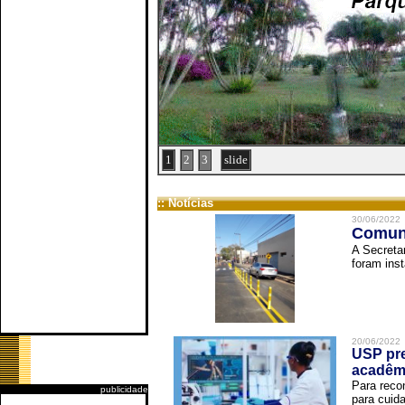
1
2
3
slide
:: Notícias
30/06/2022
Comuni
A Secreta
foram inst
20/06/2022
USP pre
acadêm
Para reco
publicidade
para cuida