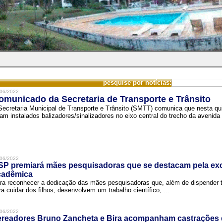
pesquise por notícias:
06/2022
omunicado da Secretaria de Transporte e Trânsito
Secretaria Municipal de Transporte e Trânsito (SMTT) comunica que nesta quin
ram instalados balizadores/sinalizadores no eixo central do trecho da avenida 
06/2022
SP premiará mães pesquisadoras que se destacam pela exc
cadêmica
ra reconhecer a dedicação das mães pesquisadoras que, além de dispender 
ra cuidar dos filhos, desenvolvem um trabalho científico, ...
06/2022
ereadores Bruno Zancheta e Bira acompanham castrações 