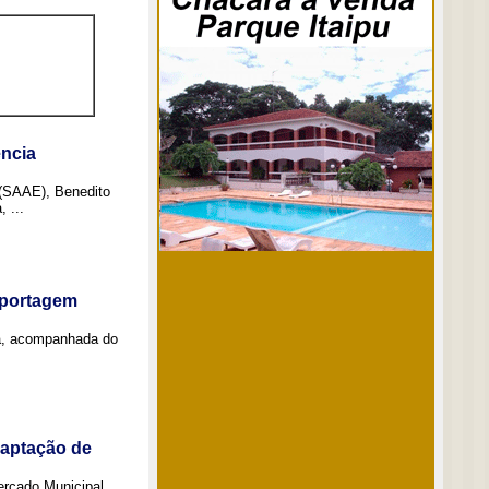
ncia
 (SAAE), Benedito
 ...
eportagem
a, acompanhada do
captação de
Mercado Municipal,