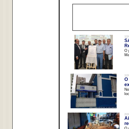
12/
S
R
O 
Ma
12/
O 
ex
No
lo
22/
Ai
re
O 