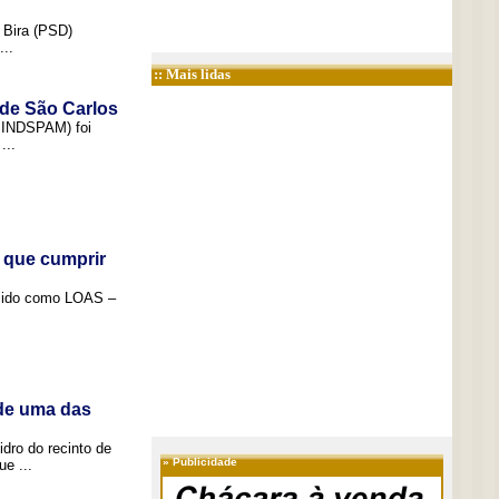
 Bira (PSD)
..
:: Mais lidas
 de São Carlos
(SINDSPAM) foi
...
 que cumprir
ecido como LOAS –
 de uma das
idro do recinto de
»
Publicidade
e ...