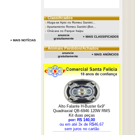
:: Classificados
Aluga-se Apto no Romeu Santini...
Apartamento Romeu Santini (Bot...
Chácara no Parque Itaipu
anuncie
+ MAIS CLASSIFICADOS
gratuitamente
+ MAIS NOTÍCIAS
:: Animais Perdidos/Achados
anuncie
+ MAIS ANÚNCIOS
gratuitamente