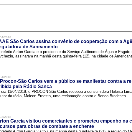
04/2018
AAE São Carlos assina convênio de cooperação com a Agê
eguladora de Saneamento
prefeito Airton Garcia e o presidente do Serviço Autônomo de Água e Esgoto
rchezin, assinaram na manhã desta quinta-feira (12), na cidade de Americana,
04/2018
Procon-São Carlos vem a público se manifestar contra a r
ibida pela Rádio Sanca
 dia 11/04/2018, o PROCON-São Carlos recebeu a consumidora Heloisa Lim
cutor da rádio, Maicon Ernesto, uma reclamação contra o Banco Bradesco ...
03/2018
rton Garcia visitou comerciantes e prometeu empenho na 
cursos para obras de combate a enchente
prefeito Airton Garcia visitou, na manhã desta quarta-feira (21), a região do 