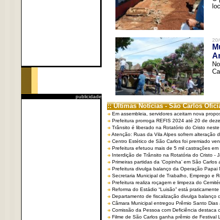
lo
20/
Mu
An
No
Ca
publicidade
:: Últimas Notícias - São Carlos Ofici
Em assembleia, servidores aceitam nova propo
Prefeitura prorroga REFIS 2024 até 20 de dez
Trânsito é liberado na Rotatório do Cristo nest
Atenção: Ruas da Vila Alpes sofrem alteração de
Centro Estético de São Carlos foi premiado ven
Prefeitura efetuou mais de 5 mil castrações em
Interdição de Trânsito na Rotatória do Cristo - 
Primeiras partidas da ‘Copinha’ em São Carlos 
Prefeitura divulga balanço da Operação Papai
Secretaria Municipal de Trabalho, Emprego e
Prefeitura realiza roçagem e limpeza do Cemit
Reforma do Estádio “Luisão” está praticamente
Departamento de fiscalização divulga balanço 
Câmara Municipal entregou Prêmio Santo Dias a
Comissão da Pessoa com Deficiência destaca co
Filme de São Carlos ganha prêmio de Festival 