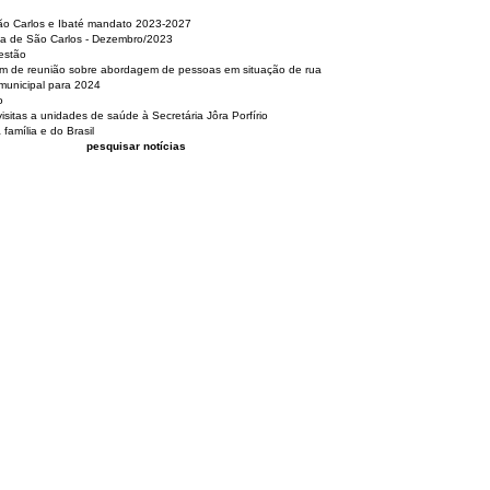
São Carlos e Ibaté mandato 2023-2027
sa de São Carlos - Dezembro/2023
estão
pam de reunião sobre abordagem de pessoas em situação de rua
municipal para 2024
o
isitas a unidades de saúde à Secretária Jôra Porfírio
família e do Brasil
pesquisar notícias