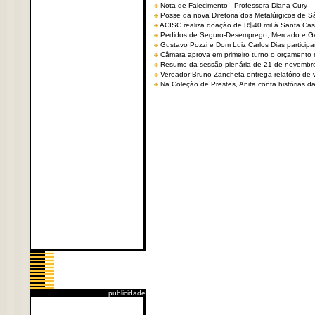
Nota de Falecimento - Professora Diana Cury
Posse da nova Diretoria dos Metalúrgicos de 
ACISC realiza doação de R$40 mil à Santa Ca
Pedidos de Seguro-Desemprego, Mercado e G
Gustavo Pozzi e Dom Luiz Carlos Dias partici
Câmara aprova em primeiro turno o orçamento 
Resumo da sessão plenária de 21 de novembr
Vereador Bruno Zancheta entrega relatório de v
Na Coleção de Prestes, Anita conta histórias da 
publicidade