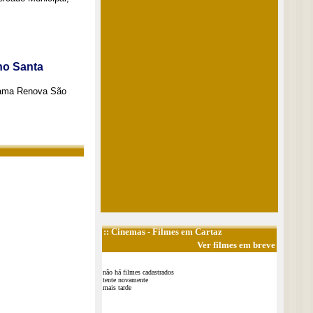
no Santa
grama Renova São
::
Cinemas
- Filmes em Cartaz
Ver filmes em breve
não há filmes cadastrados
tente novamente
mais tarde