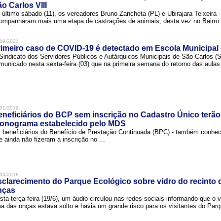
o Carlos VIII
 último sábado (11), os vereadores Bruno Zancheta (PL) e Ubirajara Teixeira -
ompanharam mais uma etapa de castrações de animais, desta vez no Bairro .
09/2021
imeiro caso de COVID-19 é detectado em Escola Municipal
Sindicato dos Servidores Públicos e Autárquicos Municipais de São Carlos 
municado nesta sexta-feira (03) que na primeira semana do retorno das aulas 
01/2019
neficiários do BCP sem inscrição no Cadastro Único terão
ronograma estabelecido pelo MDS
 beneficiários do Benefício de Prestação Continuada (BPC) - também conh
e ainda não fizeram a inscrição no ...
06/2018
clarecimento do Parque Ecológico sobre vidro do recinto
nças
sta terça-feira (19/6), um áudio circulou nas redes sociais informando que o v
a das onças estava solto e havia um grande risco para os visitantes do Parqu