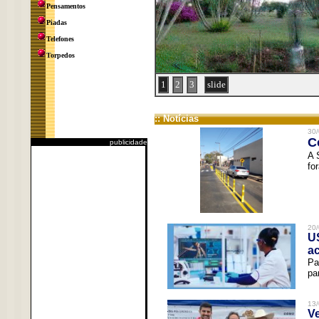
Pensamentos
Piadas
Telefones
Torpedos
1
2
3
slide
:: Notícias
30/
C
publicidade
A 
fo
20/
U
a
Pa
pa
13/
V