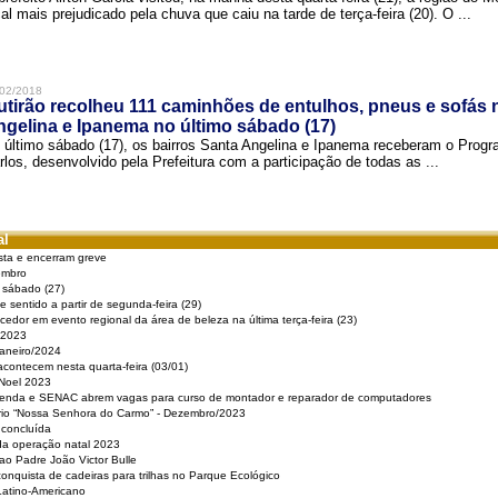
cal mais prejudicado pela chuva que caiu na tarde de terça-feira (20). O ...
02/2018
tirão recolheu 111 caminhões de entulhos, pneus e sofás 
gelina e Ipanema no último sábado (17)
 último sábado (17), os bairros Santa Angelina e Ipanema receberam o Pro
rlos, desenvolvido pela Prefeitura com a participação de todas as ...
al
sta e encerram greve
embro
e sábado (27)
 sentido a partir de segunda-feira (29)
cedor em evento regional da área de beleza na última terça-feira (23)
 2023
Janeiro/2024
acontecem nesta quarta-feira (03/01)
 Noel 2023
 Renda e SENAC abrem vagas para curso de montador e reparador de computadores
ério “Nossa Senhora do Carmo” - Dezembro/2023
 concluída
da operação natal 2023
o Padre João Victor Bulle
nquista de cadeiras para trilhas no Parque Ecológico
Latino-Americano