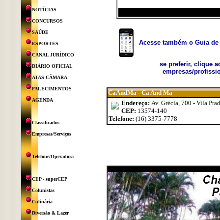
NOTÍCIAS
CONCURSOS
SAÚDE
Acesse também o Guia de 
ESPORTES
CANAL JURÍDICO
se preferir, clique 
DIÁRIO OFICIAL
empresas/profissio
ATAS CÂMARA
FALECIMENTOS
CaAndMa - Ca And Ma
AGENDA
Endereço:
Av. Grécia, 700 - Vila Pra
CEP:
13574-140
Telefone:
(16) 3375-7778
Classificados
Empresas/Serviços
Telefone/Operadora
CEP - superCEP
Colunistas
Culinária
Diversão & Lazer