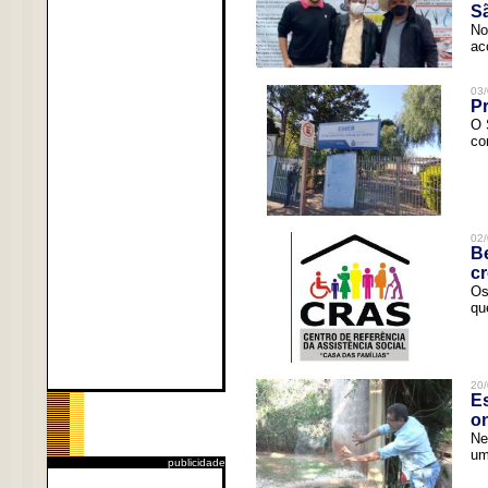
Sã
No
ac
03/
Pr
O 
co
02/
Be
c
Os
qu
20/
Es
o
Ne
um
publicidade