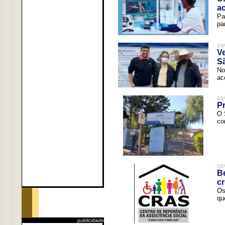
a
Pa
pa
13/
V
Sã
No
ac
03/
Pr
O 
co
02/
Be
c
Os
qu
publicidade