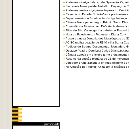
Prefeitura divulga balanço da Operação Papai
Secretaria Municipal de Trabalho, Emprego e
Prefeitura realiza roçagem e limpeza do Cemit
Reforma do Estádio “Luisão” está praticamente
Departamento de fiscalização divulga balanço 
Câmara Municipal entregou Prêmio Santo Dias a
Comissão da Pessoa com Deficiência destaca co
Filme de São Carlos ganha prêmio de Festival 
Nota de Falecimento - Professora Diana Cury
Posse da nova Diretoria dos Metalúrgicos de 
ACISC realiza doação de R$40 mil à Santa Ca
Pedidos de Seguro-Desemprego, Mercado e G
Gustavo Pozzi e Dom Luiz Carlos Dias partici
Câmara aprova em primeiro turno o orçamento 
Resumo da sessão plenária de 21 de novembr
Vereador Bruno Zancheta entrega relatório de v
Na Coleção de Prestes, Anita conta histórias da 
publicidade