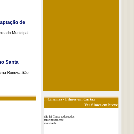
captação de
Mercado Municipal,
no Santa
grama Renova São
::
Cinemas
- Filmes em Cartaz
Ver filmes em breve
não há filmes cadastrados
tente novamente
mais tarde