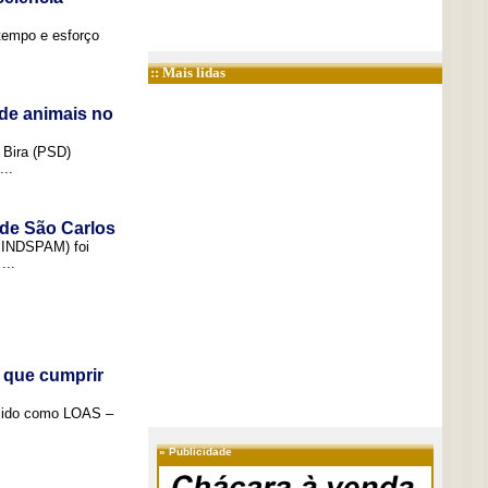
tempo e esforço
:: Mais lidas
de animais no
 Bira (PSD)
..
 de São Carlos
(SINDSPAM) foi
...
 que cumprir
ecido como LOAS –
»
Publicidade