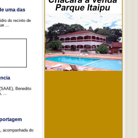
 de uma das
idro do recinto de
e ...
ncia
 (SAAE), Benedito
 ...
eportagem
a, acompanhada do