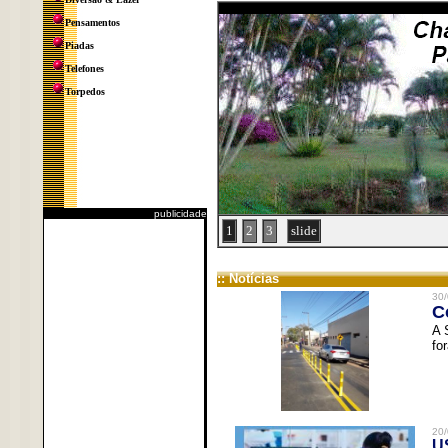
Pensamentos
Piadas
Telefones
Torpedos
publicidade
1
2
3
slide
:: Notícias
30/
C
A 
fo
20/
U