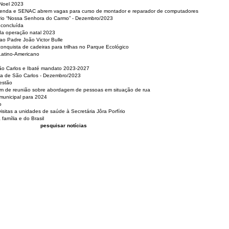
 Noel 2023
 Renda e SENAC abrem vagas para curso de montador e reparador de computadores
ério “Nossa Senhora do Carmo” - Dezembro/2023
 concluída
da operação natal 2023
o Padre João Victor Bulle
nquista de cadeiras para trilhas no Parque Ecológico
Latino-Americano
São Carlos e Ibaté mandato 2023-2027
sa de São Carlos - Dezembro/2023
estão
pam de reunião sobre abordagem de pessoas em situação de rua
municipal para 2024
o
isitas a unidades de saúde à Secretária Jôra Porfírio
família e do Brasil
pesquisar notícias