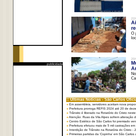
22/
Ai
re
O 
lo
20/
Mu
publicidade
An
No
Ca
:: Últimas Notícias - São Carlos Ofici
Em assembleia, servidores aceitam nova propo
Prefeitura prorroga REFIS 2024 até 20 de dez
Trânsito é liberado na Rotatório do Cristo nest
Atenção: Ruas da Vila Alpes sofrem alteração de
Centro Estético de São Carlos foi premiado ven
Prefeitura efetuou mais de 5 mil castrações em
Interdição de Trânsito na Rotatória do Cristo - 
Primeiras partidas da ‘Copinha’ em São Carlos 