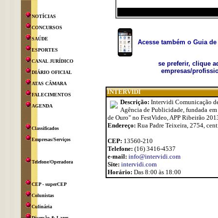
NOTÍCIAS
CONCURSOS
SAÚDE
Acesse também o Guia de 
ESPORTES
CANAL JURÍDICO
se preferir, clique 
empresas/profissio
DIÁRIO OFICIAL
ATAS CÂMARA
INTERVIDI
FALECIMENTOS
Descrição:
Intervidi Comunicação d
AGENDA
Agência de Publicidade, fundada em 
de Ouro" no FestVideo, APP Ribeirão 201
Endereço:
Rua Padre Teixeira, 2754, cent
Classificados
Empresas/Serviços
CEP:
13560-210
Telefone:
(16) 3416-4537
e-mail:
info@intervidi.com
Telefone/Operadora
Site:
intervidi.com
Horário:
Das 8:00 às 18:00
CEP - superCEP
Colunistas
Culinária
Diversão & Lazer