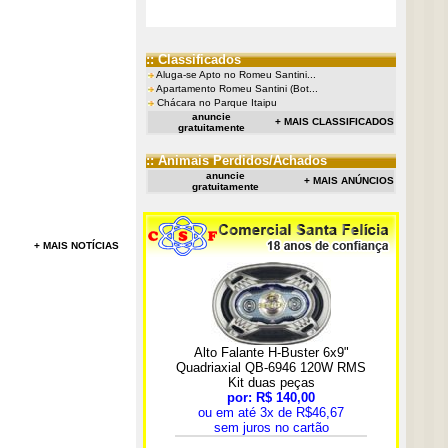
:: Classificados
Aluga-se Apto no Romeu Santini...
Apartamento Romeu Santini (Bot...
Chácara no Parque Itaipu
anuncie
+ MAIS CLASSIFICADOS
gratuitamente
:: Animais Perdidos/Achados
anuncie
+ MAIS ANÚNCIOS
gratuitamente
+ MAIS NOTÍCIAS