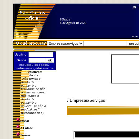
Sábado
8 de Agosto de 2026
O quê procura?
Usuário:
Senha:
esqueceu os dados?
cadastre-se gratuitamente
Pensamento
do dia:
"
Não temos o
direito de
consumir a
felicidade se não
a criarmos: como
não temos o
direito de
/ Empresas/Serviços
consumir a
riqueza, se não a
produzimos!
"
(Desconhecido)
Inicial
A Cidade
Turismo