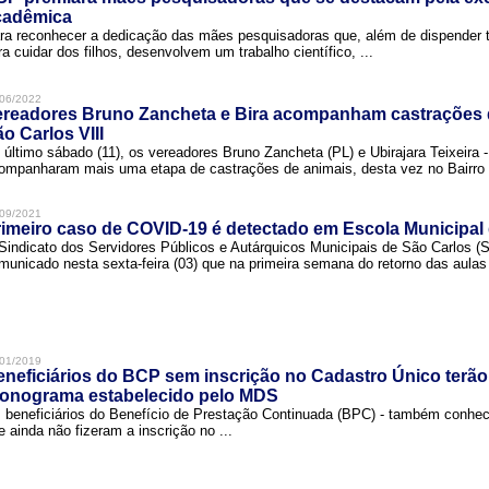
cadêmica
ra reconhecer a dedicação das mães pesquisadoras que, além de dispender 
ra cuidar dos filhos, desenvolvem um trabalho científico, ...
06/2022
ereadores Bruno Zancheta e Bira acompanham castrações 
o Carlos VIII
 último sábado (11), os vereadores Bruno Zancheta (PL) e Ubirajara Teixeira -
ompanharam mais uma etapa de castrações de animais, desta vez no Bairro .
09/2021
imeiro caso de COVID-19 é detectado em Escola Municipal
Sindicato dos Servidores Públicos e Autárquicos Municipais de São Carlos 
municado nesta sexta-feira (03) que na primeira semana do retorno das aulas 
01/2019
neficiários do BCP sem inscrição no Cadastro Único terão
ronograma estabelecido pelo MDS
 beneficiários do Benefício de Prestação Continuada (BPC) - também conh
e ainda não fizeram a inscrição no ...