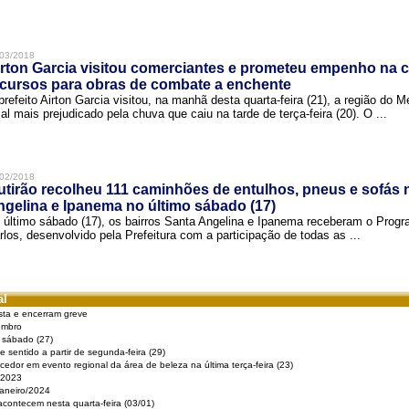
03/2018
rton Garcia visitou comerciantes e prometeu empenho na 
cursos para obras de combate a enchente
prefeito Airton Garcia visitou, na manhã desta quarta-feira (21), a região do 
cal mais prejudicado pela chuva que caiu na tarde de terça-feira (20). O ...
02/2018
tirão recolheu 111 caminhões de entulhos, pneus e sofás 
gelina e Ipanema no último sábado (17)
 último sábado (17), os bairros Santa Angelina e Ipanema receberam o Pro
rlos, desenvolvido pela Prefeitura com a participação de todas as ...
al
sta e encerram greve
embro
e sábado (27)
 sentido a partir de segunda-feira (29)
cedor em evento regional da área de beleza na última terça-feira (23)
 2023
Janeiro/2024
acontecem nesta quarta-feira (03/01)