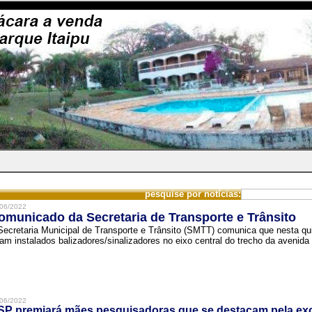
pesquise por notícias:
06/2022
omunicado da Secretaria de Transporte e Trânsito
Secretaria Municipal de Transporte e Trânsito (SMTT) comunica que nesta quin
ram instalados balizadores/sinalizadores no eixo central do trecho da avenida 
06/2022
SP premiará mães pesquisadoras que se destacam pela exc