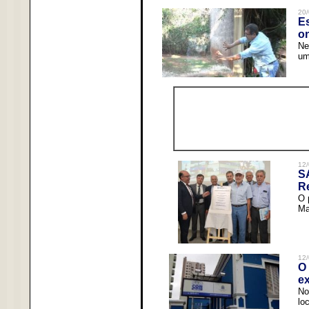
20/
Es
o
Ne
um
12/
S
R
O 
Ma
12/
O 
ex
No
lo