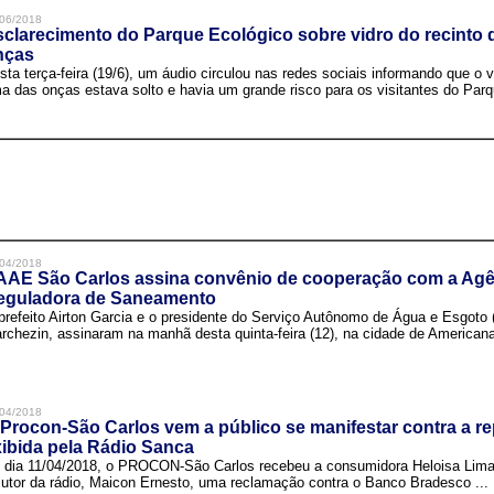
06/2018
clarecimento do Parque Ecológico sobre vidro do recinto
nças
sta terça-feira (19/6), um áudio circulou nas redes sociais informando que o v
a das onças estava solto e havia um grande risco para os visitantes do Parqu
04/2018
AAE São Carlos assina convênio de cooperação com a Agê
eguladora de Saneamento
prefeito Airton Garcia e o presidente do Serviço Autônomo de Água e Esgoto
rchezin, assinaram na manhã desta quinta-feira (12), na cidade de Americana,
04/2018
Procon-São Carlos vem a público se manifestar contra a r
ibida pela Rádio Sanca
 dia 11/04/2018, o PROCON-São Carlos recebeu a consumidora Heloisa Lim
cutor da rádio, Maicon Ernesto, uma reclamação contra o Banco Bradesco ...